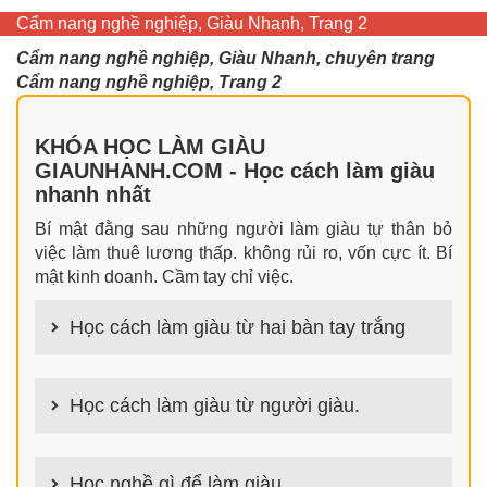
Cẩm nang nghề nghiệp, Giàu Nhanh, Trang 2
Cẩm nang nghề nghiệp, Giàu Nhanh, chuyên trang
Cẩm nang nghề nghiệp, Trang 2
KHÓA HỌC LÀM GIÀU
GIAUNHANH.COM - Học cách làm giàu
nhanh nhất
Bí mật đằng sau những người làm giàu tự thân bỏ
việc làm thuê lương thấp. không rủi ro, vốn cực ít. Bí
mật kinh doanh. Cầm tay chỉ việc.
Học cách làm giàu từ hai bàn tay trắng
100+ cách làm giàu từ hai bàn tay trắng đơn giản
nhưng hiệu quả bất ngờ. Bạn có thể thành công ngay
Học cách làm giàu từ người giàu.
cả khi không có gì trong tay.
100+ Bài học, bí quyết, tư duy, nguyên tắc, định luật
làm giàu từ người giàu. Bạn sẽ có được góc nhìn đa
Học nghề gì để làm giàu.