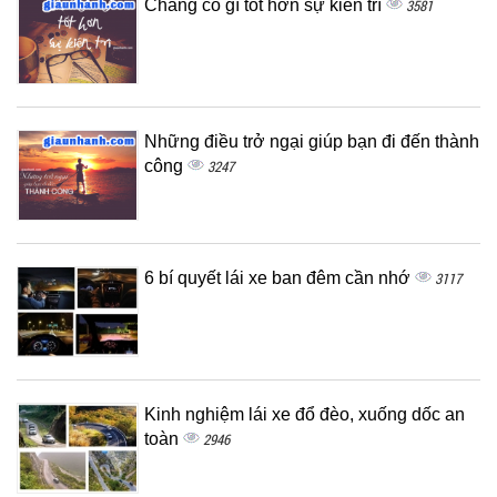
Chẳng có gì tốt hơn sự kiên trì
3581
Những điều trở ngại giúp bạn đi đến thành
công
3247
6 bí quyết lái xe ban đêm cần nhớ
3117
Kinh nghiệm lái xe đổ đèo, xuống dốc an
toàn
2946