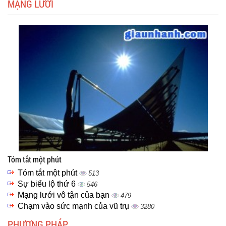
MẠNG LƯỚI
Tóm tắt một phút
Tóm tắt một phút
513
Sự biểu lộ thứ 6
546
Mạng lưới vô tận của bạn
479
Chạm vào sức mạnh của vũ trụ
3280
PHƯƠNG PHÁP