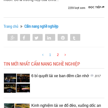
2259 lượt xem
ĐỌC TIẾP
Trang chủ
Cẩm nang nghề nghiệp
Share
Share
Tweet
Share
Pin
Tumblr
0
1
2
TIN MỚI NHẤT CẨM NANG NGHỀ NGHIỆP
6 bí quyết lái xe ban đêm cần nhớ
3117
Kinh nghiệm lái xe đổ đèo, xuống dốc an