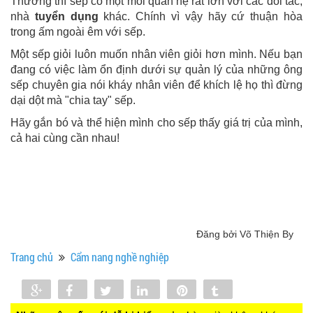
Thường thì sếp có một mối quan hệ rất lớn với các đối tác,
nhà
tuyển dụng
khác. Chính vì vậy hãy cứ thuận hòa
trong ấm ngoài êm với sếp.
Một sếp giỏi luôn muốn nhân viên giỏi hơn mình. Nếu bạn
đang có việc làm ổn định dưới sự quản lý của những ông
sếp chuyên gia nói kháy nhân viên để khích lệ họ thì đừng
dại dột mà "chia tay" sếp.
Hãy gắn bó và thể hiện mình cho sếp thấy giá trị của mình,
cả hai cùng cần nhau!
Đăng bởi Võ Thiện By
Trang chủ
Cẩm nang nghề nghiệp
Share
Share
Tweet
Share
Pin
Tumblr
0