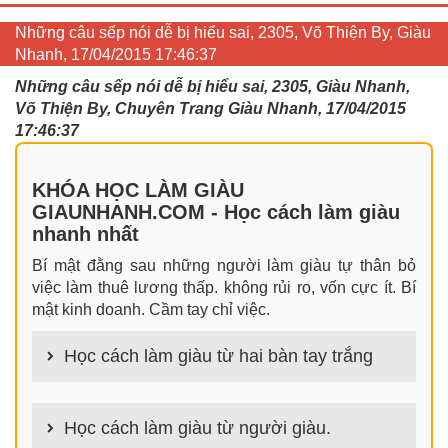
Những câu sếp nói dễ bị hiểu sai, 2305, Võ Thiện By, Giàu
Nhanh, 17/04/2015 17:46:37
Những câu sếp nói dễ bị hiểu sai, 2305, Giàu Nhanh,
Võ Thiện By, Chuyên Trang Giàu Nhanh, 17/04/2015
17:46:37
KHÓA HỌC LÀM GIÀU
GIAUNHANH.COM - Học cách làm giàu
nhanh nhất
Bí mật đằng sau những người làm giàu tự thân bỏ
việc làm thuê lương thấp. không rủi ro, vốn cực ít. Bí
mật kinh doanh. Cầm tay chỉ việc.
Học cách làm giàu từ hai bàn tay trắng
100+ cách làm giàu từ hai bàn tay trắng đơn giản
nhưng hiệu quả bất ngờ. Bạn có thể thành công ngay
Học cách làm giàu từ người giàu.
cả khi không có gì trong tay.