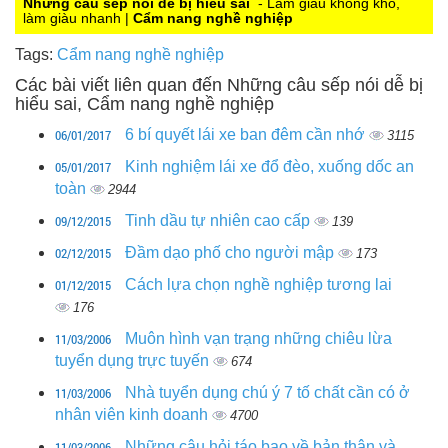
Những câu sếp nói dễ bị hiểu sai
- Làm giàu không khó,
làm giàu nhanh |
Cẩm nang nghề nghiệp
Tags:
Cẩm nang nghề nghiệp
Các bài viết liên quan đến Những câu sếp nói dễ bị
hiểu sai, Cẩm nang nghề nghiệp
06/01/2017
6 bí quyết lái xe ban đêm cần nhớ
3115
05/01/2017
Kinh nghiệm lái xe đổ đèo, xuống dốc an
toàn
2944
09/12/2015
Tinh dầu tự nhiên cao cấp
139
02/12/2015
Đầm dạo phố cho người mập
173
01/12/2015
Cách lựa chọn nghề nghiệp tương lai
176
11/03/2006
Muôn hình vạn trạng những chiêu lừa
tuyển dụng trực tuyến
674
11/03/2006
Nhà tuyển dụng chú ý 7 tố chất cần có ở
nhân viên kinh doanh
4700
11/03/2006
Những câu hỏi táo bạo về bản thân và