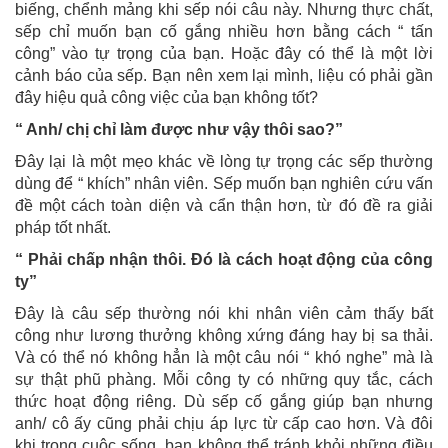
biếng, chểnh mảng khi sếp nói câu này. Nhưng thực chất,
sếp chỉ muốn bạn cố gắng nhiều hơn bằng cách “ tấn
công” vào tự trọng của bạn. Hoặc đây có thể là một lời
cảnh báo của sếp. Bạn nên xem lại mình, liệu có phải gần
đây hiệu quả công việc của bạn không tốt?
“ Anh/ chị chỉ làm được như vậy thôi sao?”
Đây lại là một mẹo khác về lòng tự trọng các sếp thường
dùng để “ khích” nhân viên. Sếp muốn bạn nghiên cứu vấn
đề một cách toàn diện và cẩn thận hơn, từ đó đề ra giải
pháp tốt nhất.
“ Phải chấp nhận thôi. Đó là cách hoạt động của công
ty”
Đây là câu sếp thường nói khi nhân viên cảm thấy bất
công như lương thưởng không xứng đáng hay bị sa thải.
Và có thể nó không hẳn là một câu nói “ khó nghe” mà là
sự thật phũ phàng. Mỗi công ty có những quy tắc, cách
thức hoạt động riêng. Dù sếp cố gắng giúp bạn nhưng
anh/ cô ấy cũng phải chịu áp lực từ cấp cao hơn. Và đôi
khi trong cuộc sống, bạn không thể tránh khỏi những điều