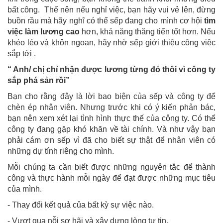
bất công. Thế nên nếu nghỉ việc, bạn hãy vui vẻ lên, đừng
buồn rầu mà hãy nghĩ có thể sếp đang cho mình cơ hội
tìm
việc làm lương cao
hơn, khả năng thăng tiến tốt hơn. Nếu
khéo léo và khôn ngoan, hãy nhờ sếp giới thiệu công việc
sắp tới .
“ Anh/ chị chỉ nhận được lương từng đó thôi vì công ty
sắp phá sản rồi”
Bạn cho rằng đây là lời bao biện của sếp và công ty để
chèn ép nhân viên. Nhưng trước khi có ý kiến phản bác,
bạn nên xem xét lại tình hình thực thế của công ty. Có thể
công ty đang gặp khó khăn về tài chính. Và như vậy bạn
phải cám ơn sếp vì đã cho biết sự thật để nhân viên có
những dự tính riêng cho mình.
Mỗi chúng ta cần biết được những nguyên tắc để thành
công và thực hành mỗi ngày để đạt được những mục tiêu
của mình.
- Thay đổi kết quả của bất kỳ sự việc nào.
- Vượt qua nỗi sợ hãi và xây dựng lòng tự tin.