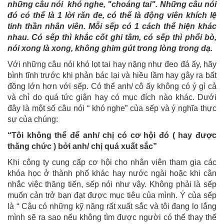
những câu nói khó nghe, "choáng tai". Những câu nói
đó có thể là 1 lời răn đe, có thể là động viên khích lệ
tinh thần nhân viên. Mỗi sếp có 1 cách thể hiện khác
nhau. Có sếp thì khắc cốt ghi tâm, có sếp thì phổi bò,
nói xong là xong, không ghim gút trong lòng trong dạ.
Với những câu nói khó lọt tai hay nặng như đeo đá ấy, hãy
bình tĩnh trước khi phản bác lại và hiều lầm hay gây ra bất
đồng lớn hơn với sếp. Có thể anh/ cô ấy không có ý gì cả
và chỉ do quá tức giận hay có mục đích nào khác. Dưới
đây là một số câu nói “ khó nghe” của sếp và ý nghĩa thực
sự của chúng:
“Tôi không thể để anh/ chị có cơ hội đó ( hay được
thăng chức ) bởi anh/ chị quá xuất sắc”
Khi công ty cung cấp cơ hội cho nhân viên tham gia các
khóa học ở thành phố khác hay nước ngài hoặc khi cân
nhắc việc thăng tiến, sếp nói như vậy. Không phải là sếp
muốn cản trở bạn đạt được mục tiêu của mình. Ý của sếp
là “ Cậu có những kỹ năng rất xuất sắc và tôi đang lo lắng
mình sẽ ra sao nếu không tìm được người có thể thay thế