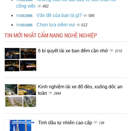
công việc
482
11/03/2006
Vấn đề của bạn là gì?
586
11/03/2006
Chọn lựa niềm vui
612
TIN MỚI NHẤT CẨM NANG NGHỀ NGHIỆP
6 bí quyết lái xe ban đêm cần nhớ
3115
Kinh nghiệm lái xe đổ đèo, xuống dốc an
toàn
2944
Tinh dầu tự nhiên cao cấp
139