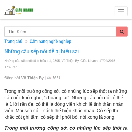
Togg
navig
Trang chủ
Cẩm nang nghề nghiệp
Những câu sếp nói dễ bị hiểu sai
Những câu sếp nói dễ bị hiểu sai, 2305, Võ Thiện By, Giàu Nhanh
, 17/04/2015
17:46:37
Đăng bởi
Võ Thiện By
|
1631
Trong môi trường công sở, có những lúc sếp thốt ra những
câu nói khó nghe, "choáng tai". Những câu nói đó có thể
là 1 lời răn đe, có thể là động viên khích lệ tinh thần nhân
viên. Mỗi sếp có 1 cách thể hiện khác nhau. Có sếp thì
khắc cốt ghi tâm, có sếp thì phổi bò, nói xong là xong,
Trong môi trường công sở, có những lúc sếp thốt ra