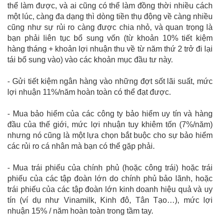
thể làm được, và ai cũng có thể làm đồng thời nhiều cách
một lúc, càng đa dạng thì dòng tiền thụ động về càng nhiều
cũng như sự rủi ro càng được chia nhỏ, và quan trọng là
bạn phải liên tục bổ sung vốn (từ khoản 10% tiết kiệm
hàng tháng + khoản lợi nhuận thu về từ năm thứ 2 trở đi lại
tái bổ sung vào) vào các khoản mục đầu tư này.
- Gửi tiết kiệm ngân hàng vào những đợt sốt lãi suất, mức
lợi nhuận 11%/năm hoàn toàn có thể đạt được.
- Mua bảo hiểm của các công ty bảo hiểm uy tín và hàng
đầu của thế giới, mức lợi nhuận tuy khiêm tốn (7%/năm)
nhưng nó cũng là một lựa chọn bắt buộc cho sự bảo hiểm
các rủi ro cá nhân mà bạn có thể gặp phải.
- Mua trái phiếu của chính phủ (hoặc công trái) hoặc trái
phiếu của các tập đoàn lớn do chính phủ bảo lãnh, hoặc
trái phiếu của các tập đoàn lớn kinh doanh hiệu quả và uy
tín (ví dụ như Vinamilk, Kinh đô, Tân Tạo…), mức lợi
nhuận 15% / năm hoàn toàn trong tầm tay.