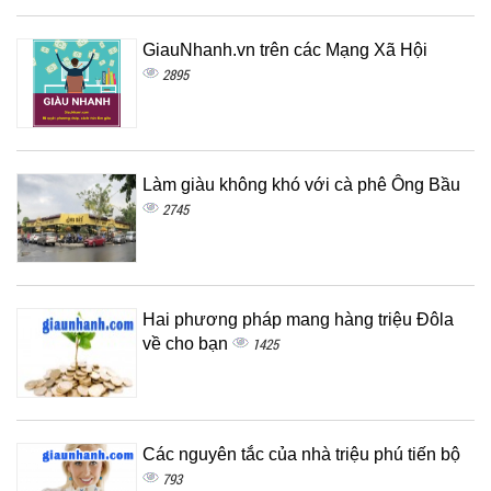
GiauNhanh.vn trên các Mạng Xã Hội
2895
Làm giàu không khó với cà phê Ông Bầu
2745
Hai phương pháp mang hàng triệu Đôla
về cho bạn
1425
Các nguyên tắc của nhà triệu phú tiến bộ
793