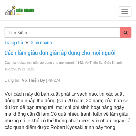
Togg
navig
Trang chủ
Giàu nhanh
Cách làm giàu đơn giản áp dụng cho mọi người
Cách làm giàu đơn giản áp dụng cho mọi người, 4142, Võ Thiện By, Giàu Nhanh
,
18/12/2015 21:56:27
Đăng bởi
Võ Thiện By
|
274
Với cách này dù bạn xuất phát từ vạch nào, thì xác suất
dòng thu nhập thụ động (sau 20 năm, 30 năm) của bạn sẽ
đủ lớn để bạn trang trải mọi chi phí sinh hoạt hàng ngày
mà không cần đi làm.Có quá nhiều tranh luận về làm giầu,
nhưng có lẽ khó có thể thống nhất được với nhau, ngay cả
các quan điểm được Robert Kyosaki trình bày trong