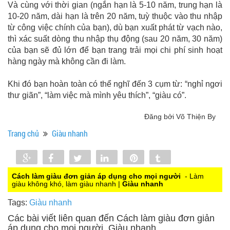
Và cùng với thời gian (ngắn hạn là 5-10 năm, trung hạn là
10-20 năm, dài hạn là trên 20 năm, tuỳ thuộc vào thu nhập
từ công việc chính của bạn), dù bạn xuất phát từ vạch nào,
thì xác suất dòng thu nhập thụ động (sau 20 năm, 30 năm)
của bạn sẽ đủ lớn để bạn trang trải mọi chi phí sinh hoạt
hàng ngày mà không cần đi làm.
Khi đó bạn hoàn toàn có thể nghĩ đến 3 cụm từ: “nghỉ ngơi
thư giãn”, “làm việc mà mình yêu thích”, “giàu có”.
Đăng bởi Võ Thiện By
Trang chủ
Giàu nhanh
Share
Share
Tweet
Share
Pin
Tumblr
0
Cách làm giàu đơn giản áp dụng cho mọi người
- Làm
giàu không khó, làm giàu nhanh |
Giàu nhanh
Tags:
Giàu nhanh
Các bài viết liên quan đến Cách làm giàu đơn giản
áp dụng cho mọi người, Giàu nhanh