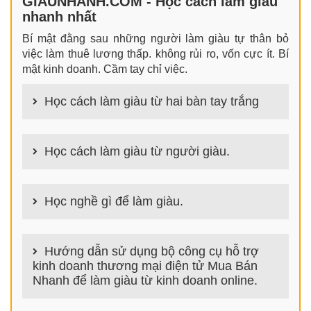
GIAUNHANH.COM - Học cách làm giàu
nhanh nhất
Bí mật đằng sau những người làm giàu tự thân bỏ
việc làm thuê lương thấp. không rủi ro, vốn cực ít. Bí
mật kinh doanh. Cầm tay chỉ việc.
Học cách làm giàu từ hai bàn tay trắng
100+ cách làm giàu từ hai bàn tay trắng đơn giản
nhưng hiệu quả bất ngờ. Bạn có thể thành công ngay
Học cách làm giàu từ người giàu.
cả khi không có gì trong tay.
100+ Bài học, bí quyết, tư duy, nguyên tắc, định luật
làm giàu từ người giàu. Bạn sẽ có được góc nhìn đa
Học nghề gì để làm giàu.
chiều khi đi sâu vào phân tích cách người giàu làm
giàu
Làm nghề gì bây giờ? Nghề dễ kiếm tiền nhiều tiền
nhất hiện nay là gì? Nên học nghề gì để kiếm tiền
Hướng dẫn sử dụng bộ công cụ hỗ trợ
hiện nay? Nghề kiếm tiền tại nhà nào đơn giản thu
kinh doanh thương mại điện tử Mua Bán
nhập cao? danh sách 100+ nghề GiauNhanh.com
Nhanh để làm giàu từ kinh doanh online.
giúp bạn trả lời chính xác các câu hỏi trên để tìm ra
ngành nghề phù hợp và bắt đầu con đường làm giàu
NỀN TẢNG THƯƠNG MẠI ĐIỆN TỬ HỖ TRỢ BÁN