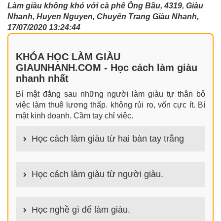
Làm giàu không khó với cà phê Ông Bầu, 4319, Giàu
Nhanh, Huyen Nguyen, Chuyên Trang Giàu Nhanh,
17/07/2020 13:24:44
KHÓA HỌC LÀM GIÀU
GIAUNHANH.COM - Học cách làm giàu
nhanh nhất
Bí mật đằng sau những người làm giàu tự thân bỏ
việc làm thuê lương thấp. không rủi ro, vốn cực ít. Bí
mật kinh doanh. Cầm tay chỉ việc.
Học cách làm giàu từ hai bàn tay trắng
100+ cách làm giàu từ hai bàn tay trắng đơn giản
nhưng hiệu quả bất ngờ. Bạn có thể thành công ngay
Học cách làm giàu từ người giàu.
cả khi không có gì trong tay.
100+ Bài học, bí quyết, tư duy, nguyên tắc, định luật
làm giàu từ người giàu. Bạn sẽ có được góc nhìn đa
Học nghề gì để làm giàu.
chiều khi đi sâu vào phân tích cách người giàu làm