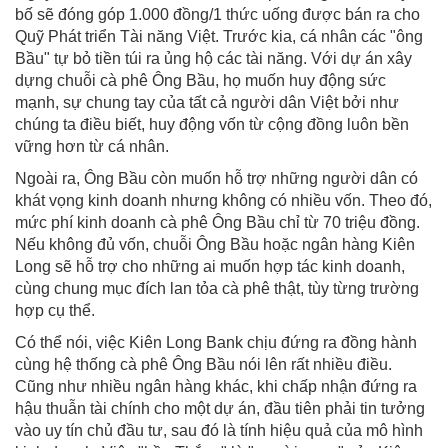
bố sẽ đóng góp 1.000 đồng/1 thức uống được bán ra cho
Quỹ Phát triển Tài năng Việt. Trước kia, cá nhân các "ông
Bầu" tự bỏ tiền túi ra ủng hộ các tài năng. Với dự án xây
dựng chuỗi cà phê Ông Bầu, họ muốn huy động sức
mạnh, sự chung tay của tất cả người dân Việt bởi như
chúng ta điều biết, huy động vốn từ cộng đồng luôn bền
vững hơn từ cá nhân.
Ngoài ra, Ông Bầu còn muốn hỗ trợ những người dân có
khát vọng kinh doanh nhưng không có nhiều vốn. Theo đó,
mức phí kinh doanh cà phê Ông Bầu chỉ từ 70 triệu đồng.
Nếu không đủ vốn, chuỗi Ông Bầu hoặc ngân hàng Kiên
Long sẽ hỗ trợ cho những ai muốn hợp tác kinh doanh,
cùng chung mục đích lan tỏa cà phê thật, tùy từng trường
hợp cụ thể.
Có thể nói, việc Kiên Long Bank chịu đứng ra đồng hành
cùng hệ thống cà phê Ông Bầu nói lên rất nhiều điều.
Cũng như nhiều ngân hàng khác, khi chấp nhận đứng ra
hậu thuẫn tài chính cho một dự án, đầu tiên phải tin tưởng
vào uy tín chủ đầu tư, sau đó là tính hiệu quả của mô hình