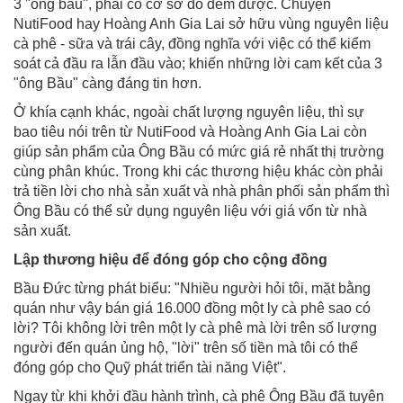
3 "ông bầu", phải có cơ sở đo đếm được. Chuyện
NutiFood hay Hoàng Anh Gia Lai sở hữu vùng nguyên liệu
cà phê - sữa và trái cây, đồng nghĩa với việc có thể kiểm
soát cả đầu ra lẫn đầu vào; khiến những lời cam kết của 3
"ông Bầu" càng đáng tin hơn.
Ở khía cạnh khác, ngoài chất lượng nguyên liệu, thì sự
bao tiêu nói trên từ NutiFood và Hoàng Anh Gia Lai còn
giúp sản phẩm của Ông Bầu có mức giá rẻ nhất thị trường
cùng phân khúc. Trong khi các thương hiệu khác còn phải
trả tiền lời cho nhà sản xuất và nhà phân phối sản phẩm thì
Ông Bầu có thể sử dụng nguyên liệu với giá vốn từ nhà
sản xuất.
Lập thương hiệu để đóng góp cho cộng đồng
Bầu Đức từng phát biểu: "Nhiều người hỏi tôi, mặt bằng
quán như vậy bán giá 16.000 đồng một ly cà phê sao có
lời? Tôi không lời trên một ly cà phê mà lời trên số lượng
người đến quán ủng hộ, "lời" trên số tiền mà tôi có thể
đóng góp cho Quỹ phát triển tài năng Việt".
Ngay từ khi khởi đầu hành trình, cà phê Ông Bầu đã tuyên