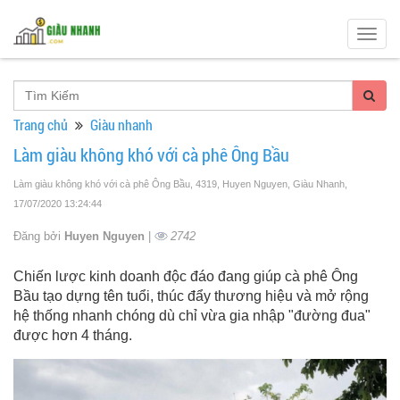
Togg
navig
Trang chủ
Giàu nhanh
Làm giàu không khó với cà phê Ông Bầu
Làm giàu không khó với cà phê Ông Bầu, 4319, Huyen Nguyen, Giàu Nhanh
,
17/07/2020 13:24:44
Đăng bởi
Huyen Nguyen
|
2742
Chiến lược kinh doanh độc đáo đang giúp cà phê Ông
Bầu tạo dựng tên tuổi, thúc đẩy thương hiệu và mở rộng
hệ thống nhanh chóng dù chỉ vừa gia nhập "đường đua"
được hơn 4 tháng.