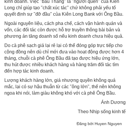
kinh doanh. Việc "bầu Thắng" là "người quen" của Kiên
Long chỉ giúp tạo "chất xúc tác" chứ không phải yếu tố
quyết định sự "đỡ đầu" của Kiên Long Bank với Ông Bầu.
Ngoài nguyên liệu, cách pha chế, cách vận hành quán và
vốn, các đối tác còn được hỗ trợ truyền thông bài bản và
phương án tăng doanh số nếu kinh doanh chưa hiệu quả.
Do cà phê sạch giá lại rẻ lại có thể đóng góp trực tiếp cho
cộng đồng nên dù chỉ mới đưa vào hoạt động được hơn 4
tháng, chuỗi cà phê Ông Bầu đã tạo được hiệu ứng lớn,
thu hút được nhiều khách hàng và hàng trăm đối tác tìm
đến hợp tác kinh doanh.
Lượng khách hàng lớn, giá nhượng quyền không quá
mắc, lại có sự hậu thuẫn từ các "ông lớn", thế nên không
ngoa khi nói, làm giàu không khó với cà phê Ông Bầu.
Ánh Dương
Theo Nhịp sống kinh tế
Đăng bởi Huyen Nguyen