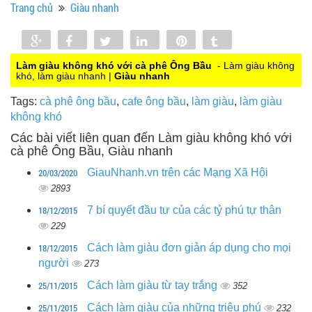
Trang chủ
Giàu nhanh
Share
Share
Tweet
Share
Pin
Tumblr
0
Làm giàu không khó với cà phê Ông Bầu
- Làm giàu không
khó, làm giàu nhanh |
Giàu nhanh
Tags:
cà phê ông bầu
,
cafe ông bầu
,
làm giàu
,
làm giàu
không khó
Các bài viết liên quan đến Làm giàu không khó với
cà phê Ông Bầu, Giàu nhanh
20/03/2020
GiauNhanh.vn trên các Mạng Xã Hội
2893
18/12/2015
7 bí quyết đầu tư của các tỷ phú tự thân
229
18/12/2015
Cách làm giàu đơn giản áp dụng cho mọi
người
273
25/11/2015
Cách làm giàu từ tay trắng
352
25/11/2015
Cách làm giàu của những triệu phú
232