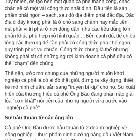
Tuy nhiên, để tạo nên một quán cà phê thành công, chắc
chắn sẽ có một vài công thức nhất định. Đầu tiên là sản
phẩm phải ngon – sạch, sau đó địa điểm phải đắc địa. Đắc
địa ở đây không phải là ở chỗ sang chảnh hay mắc tiền
mà phải vị trí phải ở nơi đông dân, nhu cầu tiêu dùng lớn,
phân khúc phù hợp mô hình quán,…Bên cạnh đó, để chiều
lòng các thượng đế cần phải có công thức pha chế ngon,
quy trình phục vụ chuẩn. Công thức chung là thế nhưng
không phải tất cả những người kinh doanh cà phê đều có
thể "chạm" đến chúng.
Thế nên, ước mơ chung của những người muốn khởi
nghiệp cà phê là có ai đó thật giỏi, đứng ra xây dựng, thiết
kế mô hình chuẩn, sẵn sàng "truyền bí kíp" cho họ. Sự xuất
hiện của thương hiệu cà phê Ông Bầu đang phần nào giải
tỏa "cơn khát" nói trên của những người vừa bước vào
"nghiệp cà phê".
Sự hậu thuẫn từ các ông lớn
Cà phê Ông Bầu được hậu thuẫn từ 2 doanh nghiệp về
nông nghiệp – thực phẩm dinh dưỡng hàng đầu Việt Nam