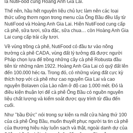
là NutiFood cùng Hoàng Anh Gia Lai.
Thế nên, hầu hết nguyên liệu chủ lực làm nên các loại
thức uống thơm ngon trong menu của Ông Bầu đều lấy từ
NutiFood và Hoàng Anh Gia Lai. Hiện NutiFood cung cấp
cà phê, sữa tươi, sữa đặc, sữa chua… còn Hoàng Anh Gia
Lai cung cấp trái cây tươi.
Về vùng trồng cà phê, NutiFood có đầu tư vào nông
trường cà phê CADA, vùng đất lý tưởng đã được người
Pháp chọn lựa để trồng những cây cà phê Robusta đầu
tiên từ những năm 1922. Hoàng Anh Gia Lai có quỹ đất lên
đến 100.000 héc-ta. Trong đó, có những vùng đất cực kỳ
thích hợp với cà phê như cao nguyên Gia Lai và cao
nguyên Bolaven của Lào nằm ở độ cao 1.000 mét. Đó là
điều kiện thuận lợi để cà phê Ông Bầu có nguồn nguyên
liệu chất lượng và kiểm soát được quy trình từ đầu đến
cuối.
Như "bầu Đức" nói trong sự kiện ra mắt cửa hàng thứ 100
của cà phê Ông Bầu, muốn thuyết phục người ta tin cà phê
của thương hiệu này luôn sạch và thật, ngoài danh dự của