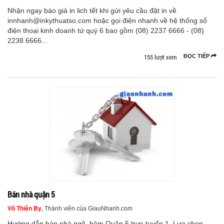
Nhận ngay báo giá in lich tết khi gửi yêu cầu đặt in về
innhanh@inkythuatso.com hoặc gọi điện nhanh về hệ thống số
điện thoại kinh doanh tứ quý 6 bao gồm (08) 2237 6666 - (08)
2238 6666...
155 lượt xem
ĐỌC TIẾP
Bán nhà quận 5
Võ Thiện By
, Thành viên của GiauNhanh.com
Hướng dẫn bán nhà ngõ, hẻm Quận 5 trực tuyến 1. Lựa chọn