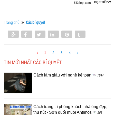
543 lượt xem
ĐỌC TIẾP
Trang chủ
Các bí quyết
Share
Share
Tweet
Share
Pin
Tumblr
0
1
2
3
4
TIN MỚI NHẤT CÁC BÍ QUYẾT
Cách làm giàu với nghề kế toán
7844
Cách trang trí phòng khách nhà ống đẹp,
thu hút - Sơn đuổi muỗi Antimos
253