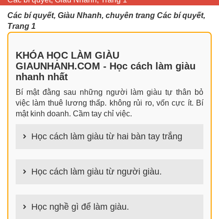
Các bí quyết, Giàu Nhanh, chuyên trang Các bí quyết,
Trang 1
KHÓA HỌC LÀM GIÀU
GIAUNHANH.COM - Học cách làm giàu
nhanh nhất
Bí mật đằng sau những người làm giàu tự thân bỏ
việc làm thuê lương thấp. không rủi ro, vốn cực ít. Bí
mật kinh doanh. Cầm tay chỉ việc.
Học cách làm giàu từ hai bàn tay trắng
100+ cách làm giàu từ hai bàn tay trắng đơn giản
nhưng hiệu quả bất ngờ. Bạn có thể thành công ngay
Học cách làm giàu từ người giàu.
cả khi không có gì trong tay.
100+ Bài học, bí quyết, tư duy, nguyên tắc, định luật
làm giàu từ người giàu. Bạn sẽ có được góc nhìn đa
Học nghề gì để làm giàu.
chiều khi đi sâu vào phân tích cách người giàu làm