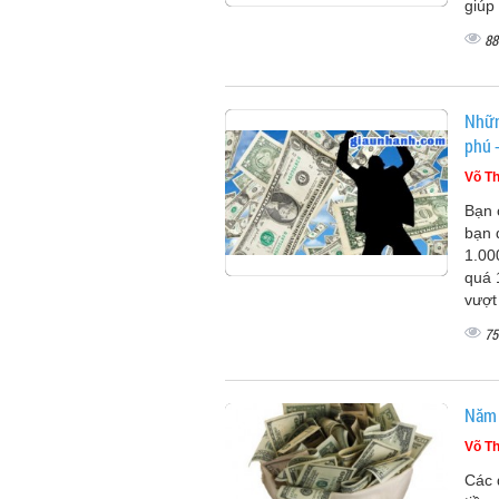
giúp 
88
Nhữn
phú 
Võ Th
Bạn 
bạn 
1.00
quá 
vượt
75
Năm 
Võ Th
Các 