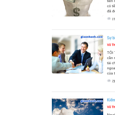
tiền
có t
đã đ
11
Sự bi
Võ Th
TÔI 
cần 
tài 
ngoa
của t
73
Kiếm
Võ Th
Ngườ