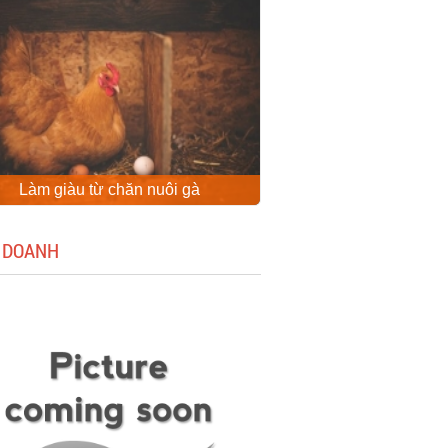
Làm giàu từ chăn nuôi gà
 DOANH