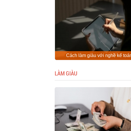
Cách làm giàu với nghề kế toá
LÀM GIÀU