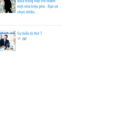
đôla trong việc trở thành
một nhà triệu phú - Bạn sẽ
chọn nhiều...
Sự biểu lộ thứ 7
737