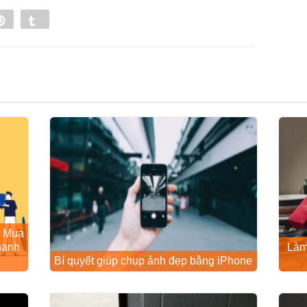
e
Pin
Tumblr
0
ử Mua
hanh
Làm
Bí quyết giúp chụp ảnh đẹp bằng iPhone