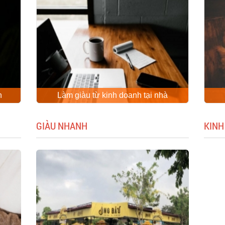
n
Làm giàu từ kinh doanh tại nhà
GIÀU NHANH
KINH