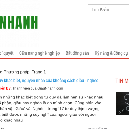
bí quyết
Cẩm nang nghề nghiệp
Bất động sản
Kỹ năng & Công cụ
ng Phương pháp, Trang 1
TIN 
uy khác biệt, nguyên nhân của khoảng cách giàu - nghèo
iện By
, Thành viên của GiauNhanh.com
h những khác biệt trong tư duy đã làm nên sự khác nhau
ố phận, giàu hay nghèo là do mình chọn. Cùng nhìn vào
nhân vật 'Giàu' và 'Nghèo' trong '17 tư duy thịnh vượng'
 biết được những suy nghĩ của người giàu với ngưới
o khác nhau