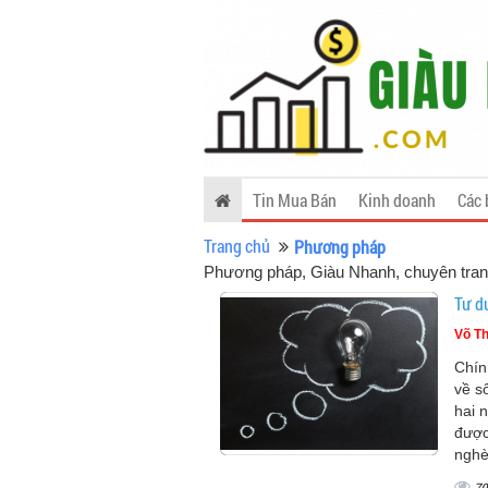
Tin Mua Bán
Kinh doanh
Các 
Trang chủ
Phương pháp
Phương pháp
, Giàu Nhanh, chuyên tra
Tư d
Võ Th
Chín
về s
hai 
được
nghè