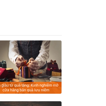
 giàu từ quà tặng: Kinh nghiệm mở
cửa hàng bán quà lưu niệm