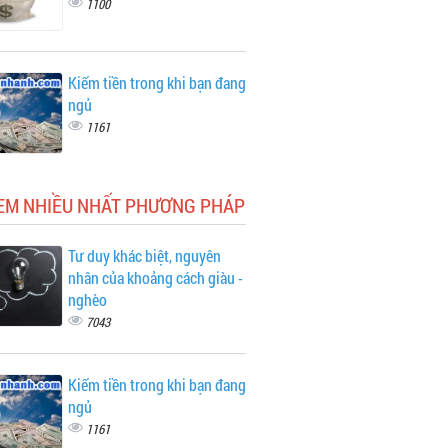
1100
Kiếm tiền trong khi bạn đang
ngủ
1161
XEM NHIỀU NHẤT PHƯƠNG PHÁP
Tư duy khác biệt, nguyên
nhân của khoảng cách giàu -
nghèo
7043
Kiếm tiền trong khi bạn đang
ngủ
1161