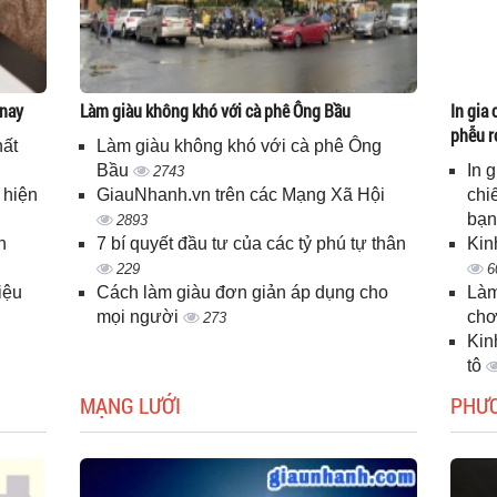
 nay
Làm giàu không khó với cà phê Ông Bầu
In gia 
phễu r
hất
Làm giàu không khó với cà phê Ông
Bầu
In 
2743
 hiện
GiauNhanh.vn trên các Mạng Xã Hội
chi
bạ
2893
n
7 bí quyết đầu tư của các tỷ phú tự thân
Kin
229
6
iệu
Cách làm giàu đơn giản áp dụng cho
Làm
mọi người
chơ
273
Kin
tô
MẠNG LƯỚI
PHƯ