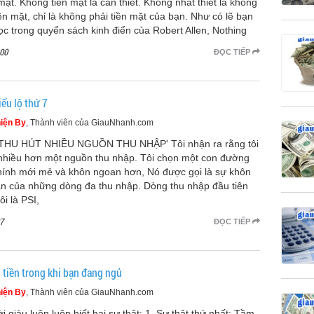
 mặt. Không tiền mặt là cần thiết. Không nhất thiết là không
iền mặt, chỉ là không phải tiền mặt của bạn. Như có lẽ bạn
ọc trong quyển sách kinh điển của Robert Allen, Nothing
00
ĐỌC TIẾP
ểu lộ thứ 7
iện By
, Thành viên của GiauNhanh.com
THU HÚT NHIỀU NGUỒN THU NHẬP' Tôi nhận ra rằng tôi
nhiều hơn một nguồn thu nhập. Tôi chọn một con đường
chính mới mẻ và khôn ngoan hơn, Nó được gọi là sự khôn
n của những dòng đa thu nhập. Dòng thu nhập đầu tiên
ôi là PSI,
7
ĐỌC TIẾP
 tiền trong khi bạn đang ngủ
iện By
, Thành viên của GiauNhanh.com
i giàu luôn luôn biết hai sự thật: 1. Sự thật thứ nhất: Tầm