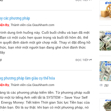
43
ĐỌC TIẾP
uy các phương pháp
iện By
, Thành viên của GiauNhanh.com
hình dung tình huống này. Cuối buổi chiều và bạn đã mệt
 Bạn có một cuộc hẹn quan trọng và buổi tối hôm đó, thế
ạn quyết định dành một giờ chợp mắt. Thay vì đặt đồng hồ
thức, bạn nhờ một người bạn đang ghé chơi đánh thức
dậy
9
ĐỌC TIẾP
g phương pháp làm giàu cụ thể hóa
iện By
, Thành viên của GiauNhanh.com
751
àng tá các phương pháp kiếm tiền. Từ phương pháp xuất
 từ một từ tiếng Anh viết tắt là SYSTEM – Save Your Self
 Energy Money: Tiết kiệm Thời gian Sức lực Tiền bạc của
thân bạn. Đó là sự thật. khi bạn có một phương pháp, nó