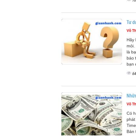
70
Tư d
Võ Th
Hãy 
mỏi.
là b
báo 
bạn 
64
Nhữn
Võ Th
Có h
phát
Time
Bản 