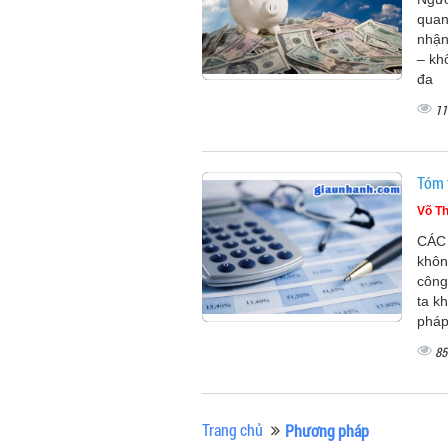
quan
nhận
– kh
đa
11
Tóm 
Võ Th
CÁC 
khôn
công
ta k
pháp
85
Trang chủ
Phương pháp