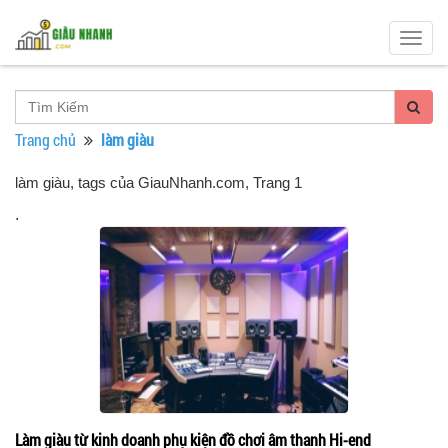
Togg
navig
Trang chủ
làm giàu
làm giàu, tags của GiauNhanh.com
, Trang 1
.
Làm giàu từ kinh doanh phụ kiện đồ chơi âm thanh Hi-end