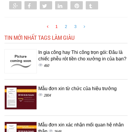
Share
Share
Tweet
Share
Pin
Tumblr
0
1
2
3
TIN MỚI NHẤT TAGS LÀM GIÀU
In gia công hay Thi công trọn gói: Đâu là
chiếc phễu rót tiền cho xưởng in của bạn?
460
Mẫu đơn xin từ chức của hiệu trưởng
2804
Mẫu đơn xin xác nhận mối quan hệ nhân
thân
2649