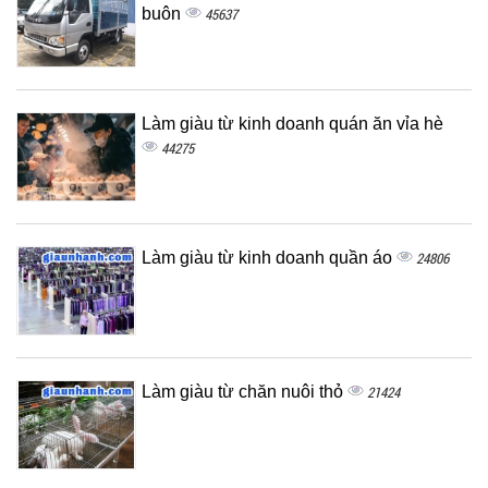
buôn
45637
Làm giàu từ kinh doanh quán ăn vỉa hè
44275
Làm giàu từ kinh doanh quần áo
24806
Làm giàu từ chăn nuôi thỏ
21424