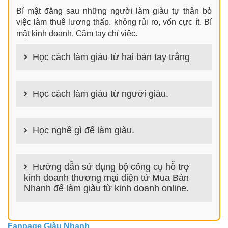
Bí mật đằng sau những người làm giàu tự thân bỏ
việc làm thuê lương thấp. không rủi ro, vốn cực ít. Bí
mật kinh doanh. Cầm tay chỉ việc.
Học cách làm giàu từ hai bàn tay trắng
100+ cách làm giàu từ hai bàn tay trắng đơn giản
nhưng hiệu quả bất ngờ. Bạn có thể thành công ngay
Học cách làm giàu từ người giàu.
cả khi không có gì trong tay.
100+ Bài học, bí quyết, tư duy, nguyên tắc, định luật
làm giàu từ người giàu. Bạn sẽ có được góc nhìn đa
Học nghề gì để làm giàu.
chiều khi đi sâu vào phân tích cách người giàu làm
giàu
Làm nghề gì bây giờ? Nghề dễ kiếm tiền nhiều tiền
nhất hiện nay là gì? Nên học nghề gì để kiếm tiền
Hướng dẫn sử dụng bộ công cụ hỗ trợ
hiện nay? Nghề kiếm tiền tại nhà nào đơn giản thu
kinh doanh thương mại điện tử Mua Bán
nhập cao? danh sách 100+ nghề GiauNhanh.com
Nhanh để làm giàu từ kinh doanh online.
giúp bạn trả lời chính xác các câu hỏi trên để tìm ra
ngành nghề phù hợp và bắt đầu con đường làm giàu
NỀN TẢNG THƯƠNG MẠI ĐIỆN TỬ HỖ TRỢ BÁN
HÀNG ONLINE, KINH DOANH ONLINE
Fanpage Giàu Nhanh