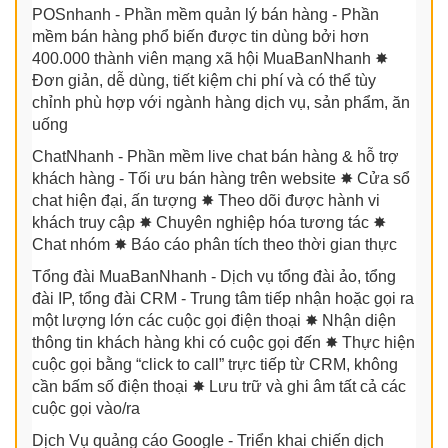
POSnhanh - Phần mềm quản lý bán hàng - Phần
mềm bán hàng phổ biến được tin dùng bởi hơn
400.000 thành viên mạng xã hội MuaBanNhanh ✸
Đơn giản, dễ dùng, tiết kiệm chi phí và có thể tùy
chỉnh phù hợp với ngành hàng dịch vụ, sản phẩm, ăn
uống
ChatNhanh - Phần mềm live chat bán hàng & hỗ trợ
khách hàng - Tối ưu bán hàng trên website ✸ Cửa sổ
chat hiện đại, ấn tượng ✸ Theo dõi được hành vi
khách truy cập ✸ Chuyên nghiệp hóa tương tác ✸
Chat nhóm ✸ Báo cáo phân tích theo thời gian thực
Tổng đài MuaBanNhanh - Dịch vụ tổng đài ảo, tổng
đài IP, tổng đài CRM - Trung tâm tiếp nhận hoặc gọi ra
một lượng lớn các cuộc gọi điện thoại ✸ Nhận diện
thông tin khách hàng khi có cuộc gọi đến ✸ Thực hiện
cuộc gọi bằng “click to call” trực tiếp từ CRM, không
cần bấm số điện thoại ✸ Lưu trữ và ghi âm tất cả các
cuộc gọi vào/ra
Dịch Vụ quảng cáo Google - Triển khai chiến dịch