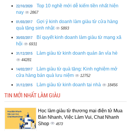
22/10/2020
Top 10 nghề mới dễ kiếm tiền nhất hiện
nay
2867
01/03/2017
Gợi ý kinh doanh làm giàu từ cửa hàng
quà tặng sinh nhật
5893
30/03/2017
Bí quyết kinh doanh làm giàu từ mạng xã
hội
6931
31/12/2015
Làm giàu từ kinh doanh quán ăn vỉa hè
44281
14/02/2017
Làm giàu từ quà tặng: Kinh nghiệm mở
cửa hàng bán quà lưu niệm
12752
31/12/2015
Làm giàu từ kinh doanh tại nhà
18456
TIN MỚI NHẤT LÀM GIÀU
Học làm giàu từ thương mại điện tử Mua
Bán Nhanh, Việc Làm Vui, Chat Nhanh
Shop
4573