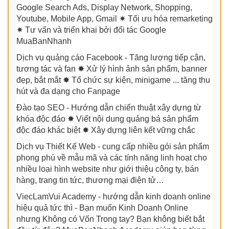
Google Search Ads, Display Network, Shopping,
Youtube, Mobile App, Gmail ✷ Tối ưu hóa remarketing
✷ Tư vấn và triển khai bởi đối tác Google
MuaBanNhanh
Dịch vụ quảng cáo Facebook - Tăng lượng tiếp cận,
tương tác và fan ✸ Xử lý hình ảnh sản phẩm, banner
đẹp, bắt mắt ✸ Tổ chức sự kiện, minigame ... tăng thu
hút và đa dạng cho Fanpage
Đào tạo SEO - Hướng dẫn chiến thuật xây dựng từ
khóa độc đáo ✸ Viết nội dung quảng bá sản phẩm
độc đáo khác biệt ✸ Xây dựng liên kết vững chắc
Dịch vụ Thiết Kế Web - cung cấp nhiều gói sản phẩm
phong phú về mẫu mã và các tính năng linh hoạt cho
nhiều loại hình website như giới thiệu công ty, bán
hàng, trang tin tức, thương mại điện tử…
ViecLamVui Academy - hướng dẫn kinh doanh online
hiệu quả tức thì - Bạn muốn Kinh Doanh Online
nhưng Không có Vốn Trong tay? Bạn không biết bắt