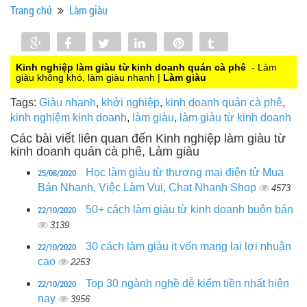
Trang chủ
Làm giàu
Share
Share
Tweet
Share
Pin
Tumblr
0
Kinh nghiệp làm giàu từ kinh doanh quán cà phê
- Làm
giàu không khó, làm giàu nhanh |
Làm giàu
Tags:
Giàu nhanh
,
khởi nghiệp
,
kinh doanh quán cà phê
,
kinh nghiệm kinh doanh
,
làm giàu
,
làm giàu từ kinh doanh
Các bài viết liên quan đến Kinh nghiệp làm giàu từ
kinh doanh quán cà phê, Làm giàu
25/08/2020
Học làm giàu từ thương mại điện tử Mua
Bán Nhanh, Việc Làm Vui, Chat Nhanh Shop
4573
22/10/2020
50+ cách làm giàu từ kinh doanh buôn bán
3139
22/10/2020
30 cách làm giàu it vốn mang lại lợi nhuận
cao
2253
22/10/2020
Top 30 ngành nghề dễ kiếm tiền nhất hiện
nay
3956