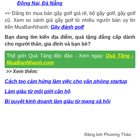
Đồng Nai, Đà Nẵng
>> Đăng tin mua bán gậy golf giá rẻ, bộ gậy golf, gậy golf
cũ. Xem so sánh giá gậy golf từ nhiều người bán uy tín
trên MuaBanNhanh:
Gậy đánh golf
Bạn đang tìm kiến địa điểm, quà tặng đẳng cấp dành
cho người thân, gia đình và bạn bè?
Thế giới Quà Tặng độc đáo - Xem ngay:
Quà Tặng -
MuaBanNhanh.com
>> Xem thêm:
Cách tạo cảm hứng làm việc cho văn phòng startup
Làm giàu từ môi giới căn hộ
Bí quyết kinh doanh làm giàu từ mạng xã hội
Đăng bởi Phương Thảo