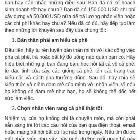
bạn hãy cân nhắc những điều sau: Bạn đã có kế hoạch
kinh doanh tốt hay chưa? Bạn đã có 150.000 USD chi phí
xây dựng và 50.000 USD nữa để trả lương nhân viên hoặc
các chi phí khác hay chưa? Nếu đã có đủ, hãy tiếp tục làm
theo những lời khuyên sau đây của chúng tôi:
Bản thân phải am hiểu cà phê
Đầu tiên, hãy tự rèn luyện bản thân mình với các công việc
pha cà phê, trà hoặc bất kỳ đồ uống nào quán bạn có. Hãy
hiểu biết những gì bạn đang bán, học hỏi tất cả về cà phê,
từ đặc tính của cây, các giống cà phê, tên các trang trại,
kiểu cốc và cách pha thường dùng. Sau đó, hãy chia sẻ
kiến thức và niềm đam mê của mình với nhân viên. Vì nếu
họ không có đam mê như bạn, họ sẽ không thể dốc hết
sức làm việc.
Chọn nhân viên rang cà phê thật tốt
Nhiệm vụ của họ không chỉ là chuyên môn, mà còn phải
sẵn sàng trả lời các câu hỏi của bạn qua điện thoại, email
hoặc mạng xã hội bất cứ lúc nào trong ngày. Nếu tìm được
một nhân viên như vậy, hãy nuôi dưỡng mối quan hệ này