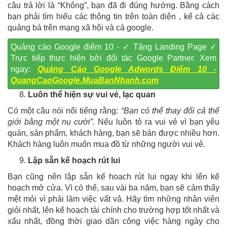
câu trả lời là “Không”, bạn đã đi đúng hướng. Bằng cách
bạn phải tìm hiểu các thông tin trên toàn diện , kể cả các
quảng bá trên mạng xã hội và cả google.
Quảng cáo Google điểm 10 - ✓ Tặng Landing Page ✓
Trực tiếp thực hiện bởi đối tác Google Partner. Xem
ngay:
Quảng Cáo Google Adwords Điểm 10 -
QuangCaoGoogle.MuaBanNhanh.com
Luôn thể hiện sự vui vẻ, lạc quan
Có một câu nói nổi tiếng rằng:
“Bạn có thể thay đổi cả thế
giới bằng một nụ cười”
. Nếu luôn tỏ ra vui vẻ vì bạn yêu
quán, sản phẩm, khách hàng, bạn sẽ bán được nhiều hơn.
Khách hàng luôn muốn mua đồ từ những người vui vẻ.
Lập sẵn kế hoạch rút lui
Bạn cũng nên lập sẵn kế hoạch rút lui ngay khi lên kế
hoạch mở cửa. Vì có thể, sau vài ba năm, bạn sẽ cảm thấy
mệt mỏi vì phải làm việc vất vả. Hãy tìm những nhân viên
giỏi nhất, lên kế hoạch tài chính cho trường hợp tốt nhất và
xấu nhất, đồng thời giao dần công việc hàng ngày cho