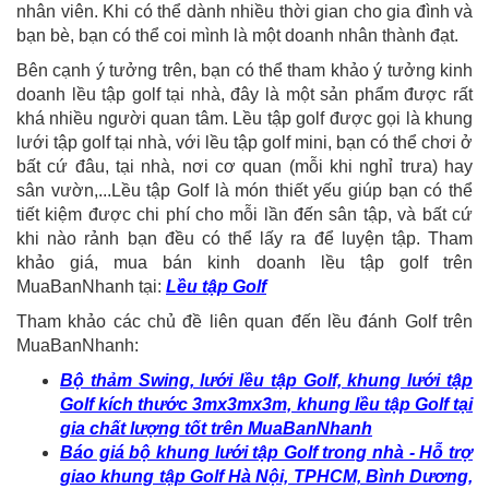
nhân viên. Khi có thể dành nhiều thời gian cho gia đình và
bạn bè, bạn có thể coi mình là một doanh nhân thành đạt.
Bên cạnh ý tưởng trên, bạn có thể tham khảo ý tưởng kinh
doanh lều tập golf tại nhà, đây là một sản phẩm được rất
khá nhiều người quan tâm. Lều tập golf được gọi là khung
lưới tập golf tại nhà, với lều tập golf mini, bạn có thể chơi ở
bất cứ đâu, tại nhà, nơi cơ quan (mỗi khi nghỉ trưa) hay
sân vườn,...Lều tập Golf là món thiết yếu giúp bạn có thể
tiết kiệm được chi phí cho mỗi lần đến sân tập, và bất cứ
khi nào rảnh bạn đều có thể lấy ra để luyện tập. Tham
khảo giá, mua bán kinh doanh lều tập golf trên
MuaBanNhanh tại:
Lều tập Golf
Tham khảo các chủ đề liên quan đến lều đánh Golf trên
MuaBanNhanh:
Bộ thảm Swing, lưới lều tập Golf, khung lưới tập
Golf kích thước 3mx3mx3m, khung lều tập Golf tại
gia chất lượng tốt trên MuaBanNhanh
Báo giá bộ khung lưới tập Golf trong nhà - Hỗ trợ
giao khung tập Golf Hà Nội, TPHCM, Bình Dương,