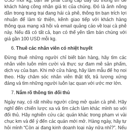
USD mỗi kg, bạn sẽ phải cung cấp đầy đủ thông tin để
khách hàng công nhận giá trị của chúng. Đó là ảnh nông
dân trong trang trại đang hái cà phê, thông tin bạn trích lợi
nhuận để làm từ thiện, kênh giao tiếp với khách hàng
thông qua mạng xã hội và email quảng cáo về loại cà phê
này. Nếu đã có tất cả, bạn có thể yên tâm bán chúng với
giá gần 100 USD mỗi kg.
Thuê các nhân viên có nhiệt huyết
Đừng thuê những người chỉ biết bán hàng, hãy tìm các
nhân viên luôn mỉm cười và thực sự đam mê sản phẩm,
dịch vụ của bạn. Khi mở cửa hàng, hãy làm mẫu để họ noi
theo. Hãy chăm sóc nhân viên thật tốt, trả lương xứng
đáng và tìm những người luôn lạc quan với ước mơ lớn.
Nắm rõ thông tin đối thủ
Ngày nay, có rất nhiều người cũng mở quán cà phê. Hãy
nghĩ đến chiến lược xa và tìm cách làm khác mình so với
đối thủ. Hãy nghiên cứu các quán khác trong phạm vi vài
chục km và để ý đến các quán mới mở. Hàng ngày, hãy tự
hỏi mình “Còn ai đang kinh doanh loại này nữa nhỉ?”. Nếu