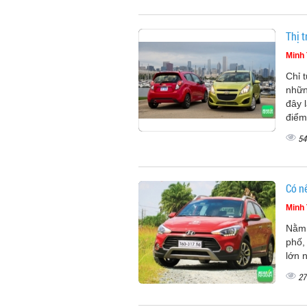
Thị 
Minh 
Chỉ 
nhữn
đây 
điểm
54
Có n
Minh 
Nằm 
phố,
lớn 
27