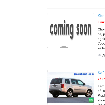
Kinh
Kieu 
Chọn
cả, 
nghi
được
xe l
34
Xe 7
Võ Th
Tầm 
đổi 
Prad
khôn
(có 