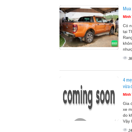
Mua 
Minh 
Có n
tại 
Rang
khôn
nhượ
36
4 mẹ
vừa 
Minh 
Gia 
xe m
do k
Vậy 
24