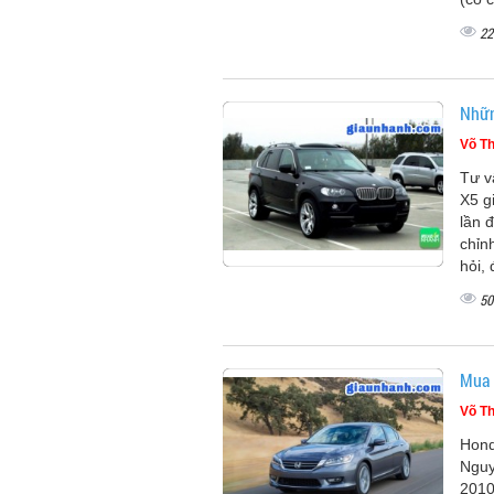
22
Nhữn
Võ Th
Tư v
X5 g
lần 
chỉn
hỏi, 
50
Mua 
Võ Th
Hond
Nguy
2010