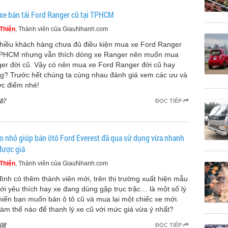
xe bán tải Ford Ranger cũ tại TPHCM
Thiện
, Thành viên của GiauNhanh.com
hiều khách hàng chưa đủ điều kiện mua xe Ford Ranger
TPHCM nhưng vẫn thích dòng xe Ranger nên muốn mua
er đời cũ. Vậy có nên mua xe Ford Ranger đời cũ hay
g? Trước hết chúng ta cùng nhau đánh giá xem các ưu và
c điểm nhé!
87
ĐỌC TIẾP
o nhỏ giúp bán ôtô Ford Everest đã qua sử dụng vừa nhanh
được giá
Thiện
, Thành viên của GiauNhanh.com
đình có thêm thành viên mới, trên thị trường xuất hiện mẫu
ới yêu thích hay xe đang dùng gặp trục trặc… là một số lý
hiến bạn muốn bán ô tô cũ và mua lại một chiếc xe mới.
làm thế nào để thanh lý xe cũ với mức giá vừa ý nhất?
08
ĐỌC TIẾP