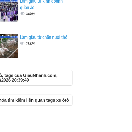
Làm giàu từ kinh doanh
quần áo
24808
Làm giàu từ chăn nuôi thỏ
21426
tô, tags của GiauNhanh.com,
/2026 20:39:49
óa tìm kiếm liên quan tags xe ôtô