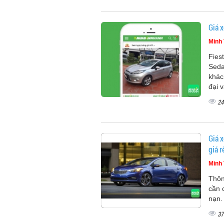
Giá x
Minh 
Fies
Seda
khác
đại 
24
Giá x
giá r
Minh 
Thôn
cần 
nạn.
37