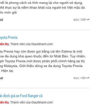
hết là phong cách cá tính mang lại cho người sử dụng,
 A4 thực sự là niềm khao khát của người trẻ Việt mặc dù
ữu mức giá
68
ĐỌC TIẾP
oyota Previa
iện By
, Thành viên của GiauNhanh.com
ta Previa hay còn được gọi bằng cái tên Estima là một
xe đa dụng khá quen thuộc đến từ Nhật Bản. Tuy nhiên,
giờ Toyota Previa mới được phân phối chính hãng tại thị
ng Malaysia. Giới thiệu dòng xe đa dụng Toyota Previa
 Hiện tại,
48
ĐỌC TIẾP
ấn định giá xe Ford Ranger cũ
iện By
, Thành viên của GiauNhanh.com