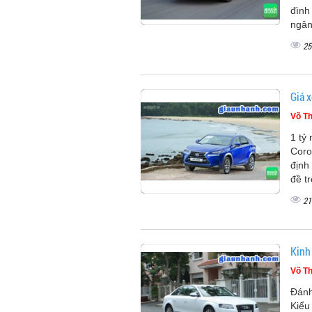
đình
ngân
25
Giá 
Võ Th
1 tỷ
Coro
định
đề t
21
Kinh
Võ Th
Đánh
Kiểu