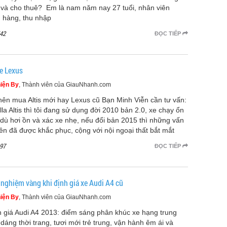
 và cho thuê? Em là nam năm nay 27 tuổi, nhân viên
 hàng, thu nhập
42
ĐỌC TIẾP
xe Lexus
iện By
, Thành viên của GiauNhanh.com
 nên mua Altis mới hay Lexus cũ Bạn Minh Viễn cần tư vấn:
lla Altis thì tôi đang sử dụng đời 2010 bản 2.0, xe chạy ổn
 dù hơi ồn và xác xe nhẹ, nếu đổi bản 2015 thì những vấn
rên đã được khắc phục, cộng với nội ngoại thất bắt mắt
97
ĐỌC TIẾP
 nghiệm vàng khi định giá xe Audi A4 cũ
iện By
, Thành viên của GiauNhanh.com
 giá Audi A4 2013: điểm sáng phân khúc xe hạng trung
 dáng thời trang, tươi mới trẻ trung, vận hành êm ái và