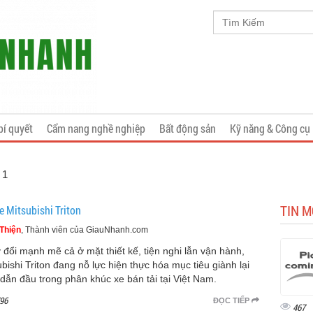
bí quyết
Cẩm nang nghề nghiệp
Bất động sản
Kỹ năng & Công cụ
 1
TIN M
e Mitsubishi Triton
Thiện
, Thành viên của GiauNhanh.com
 đổi mạnh mẽ cả ở mặt thiết kế, tiện nghi lẫn vận hành,
ubishi Triton đang nỗ lực hiện thực hóa mục tiêu giành lại
í dẫn đầu trong phân khúc xe bán tải tại Việt Nam.
96
ĐỌC TIẾP
467