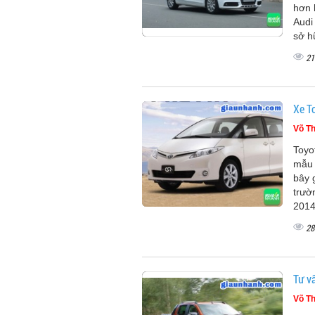
hơn 
Audi
sở h
21
Xe T
Võ Th
Toyo
mẫu 
bây 
trườ
2014
28
Tư v
Võ Th