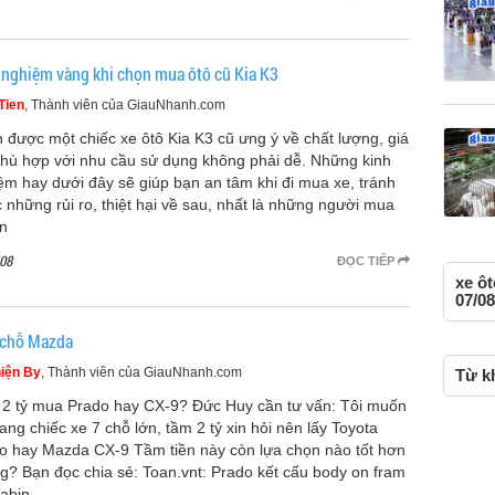
 nghiệm vàng khi chọn mua ôtô cũ Kia K3
Tien
, Thành viên của GiauNhanh.com
 được một chiếc xe ôtô Kia K3 cũ ưng ý về chất lượng, giá
phù hợp với nhu cầu sử dụng không phải dễ. Những kinh
ệm hay dưới đây sẽ giúp bạn an tâm khi đi mua xe, tránh
 những rủi ro, thiệt hại về sau, nhất là những người mua
ần
08
ĐỌC TIẾP
xe ô
07/08
 chỗ Mazda
iện By
, Thành viên của GiauNhanh.com
Từ kh
2 tỷ mua Prado hay CX-9? Đức Huy cần tư vấn: Tôi muốn
sang chiếc xe 7 chỗ lớn, tầm 2 tỷ xin hỏi nên lấy Toyota
o hay Mazda CX-9 Tầm tiền này còn lựa chọn nào tốt hơn
g? Bạn đọc chia sẻ: Toan.vnt: Prado kết cấu body on fram
cabin