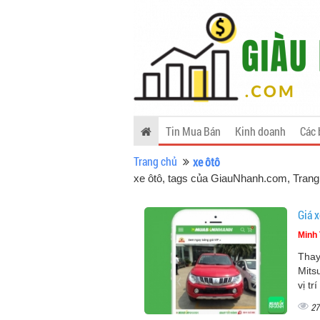
Tin Mua Bán
Kinh doanh
Các 
Trang chủ
xe ôtô
xe ôtô, tags của GiauNhanh.com
, Trang
Giá x
Minh 
Thay
Mits
vị tr
27