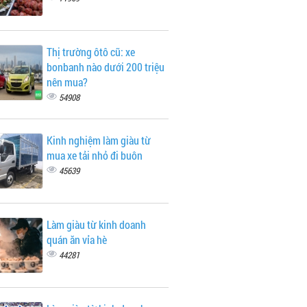
Thị trường ôtô cũ: xe
bonbanh nào dưới 200 triệu
nên mua?
54908
Kinh nghiệm làm giàu từ
mua xe tải nhỏ đi buôn
45639
Làm giàu từ kinh doanh
quán ăn vỉa hè
44281