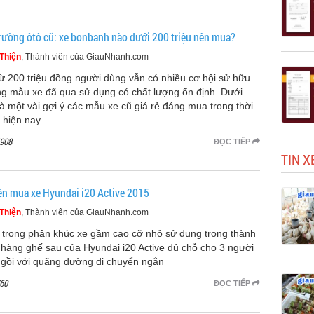
trường ôtô cũ: xe bonbanh nào dưới 200 triệu nên mua?
Thiện
, Thành viên của GiauNhanh.com
từ 200 triệu đồng người dùng vẫn có nhiều cơ hội sử hữu
g mẫu xe đã qua sử dụng có chất lượng ổn định. Dưới
là một vài gợi ý các mẫu xe cũ giá rẻ đáng mua trong thời
 hiện nay.
908
ĐỌC TIẾP
TIN X
ên mua xe Hyundai i20 Active 2015
Thiện
, Thành viên của GiauNhanh.com
trong phân khúc xe gầm cao cỡ nhỏ sử dụng trong thành
 hàng ghế sau của Hyundai i20 Active đủ chỗ cho 3 người
ngồi với quãng đường di chuyển ngắn
60
ĐỌC TIẾP