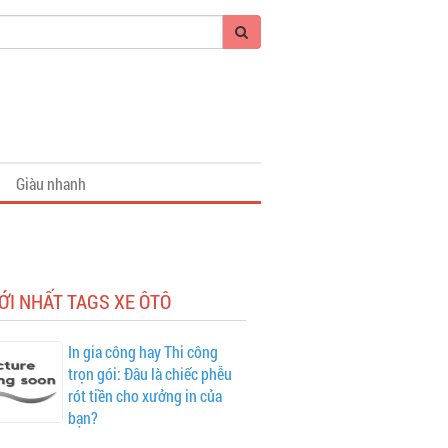
Giàu nhanh
ỚI NHẤT TAGS XE ÔTÔ
In gia công hay Thi công
trọn gói: Đâu là chiếc phễu
rót tiền cho xưởng in của
bạn?