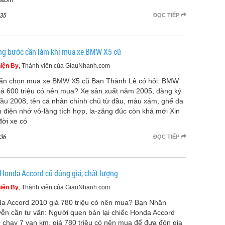
35
ĐỌC TIẾP
g bước cần làm khi mua xe BMW X5 cũ
iện By
, Thành viên của GiauNhanh.com
ấn chọn mua xe BMW X5 cũ Bạn Thành Lê có hỏi: BMW
iá 600 triệu có nên mua? Xe sản xuất năm 2005, đăng ký
đầu 2008, tên cá nhân chính chủ từ đầu, màu xám, ghế da
h điện nhớ vô-lăng tích hợp, la-zăng đúc còn khá mới Xin
đời xe có
36
ĐỌC TIẾP
Honda Accord cũ đúng giá, chất lượng
iện By
, Thành viên của GiauNhanh.com
a Accord 2010 giá 780 triệu có nên mua? Bạn Nhân
ễn cần tư vấn: Người quen bán lại chiếc Honda Accord
 chạy 7 vạn km, giá 780 triệu có nên mua để đưa đón gia