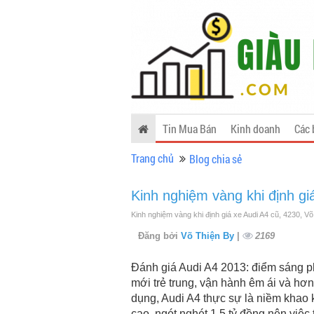
Tin Mua Bán
Kinh doanh
Các 
Trang chủ
Blog chia sẻ
Kinh nghiệm vàng khi định gi
Kinh nghiệm vàng khi định giá xe Audi A4 cũ, 4230, V
Đăng bởi
Võ Thiện By
|
2169
Đánh giá Audi A4 2013: điểm sáng ph
mới trẻ trung, vận hành êm ái và hơn
dụng, Audi A4 thực sự là niềm khao 
cao, ngót nghét 1,5 tỷ đồng nên việc 