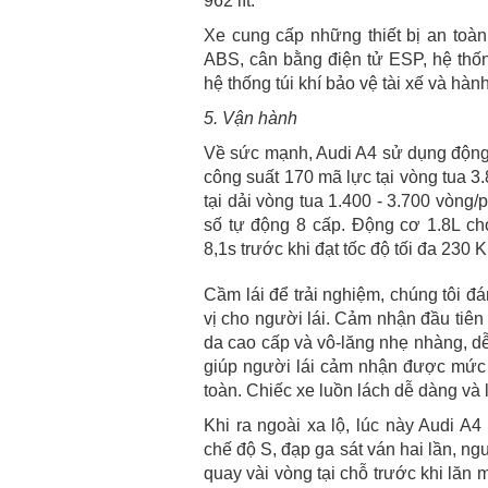
962 lít.
Xe cung cấp những thiết bị an toà
ABS, cân bằng điện tử ESP, hệ thốn
hệ thống túi khí bảo vệ tài xế và hành
5. Vận hành
Về sức mạnh, Audi A4 sử dụng động 
công suất 170 mã lực tại vòng tua 
tại dải vòng tua 1.400 - 3.700 vòng
số tự động 8 cấp. Động cơ 1.8L ch
8,1s trước khi đạt tốc độ tối đa 230 
Cầm lái để trải nghiệm, chúng tôi đ
vị cho người lái. Cảm nhận đầu tiên k
da cao cấp và vô-lăng nhẹ nhàng, d
giúp người lái cảm nhận được mức 
toàn. Chiếc xe luồn lách dễ dàng và l
Khi ra ngoài xa lộ, lúc này Audi A
chế độ S, đạp ga sát ván hai lần, ng
quay vài vòng tại chỗ trước khi lă