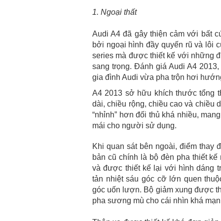
1. Ngoại thất
Audi A4 đã gây thiện cảm với bất cứ
bởi ngoại hình đầy quyến rũ và lôi
series mà được thiết kế với những 
sang trọng. Đánh giá Audi A4 2013,
gia đình Audi vừa pha trộn hơi hướng
A4 2013 sở hữu khích thước tổng t
dài, chiều rộng, chiều cao và chiều 
“nhỉnh” hơn đối thủ khá nhiều, mang 
mái cho người sử dụng.
Khi quan sát bên ngoài, điểm thay 
bản cũ chính là bộ đèn pha thiết k
và được thiết kế lại với hình dáng t
tản nhiệt sáu góc cỡ lớn quen th
góc uốn lượn. Bộ giảm xung được thi
pha sương mù cho cái nhìn khá mạn