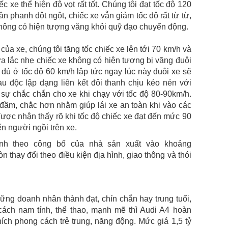
c xe thể hiện độ vọt rất tốt. Chúng tôi đạt tốc độ 120
 phanh đột ngột, chiếc xe vẫn giảm tốc độ rất từ từ,
hông có hiện tượng văng khỏi quỹ đạo chuyển động.
ủa xe, chúng tôi tăng tốc chiếc xe lên tới 70 km/h và
a lắc nhẹ chiếc xe không có hiện tượng bị văng đuôi
dù ở tốc độ 60 km/h lập tức ngay lúc này đuôi xe sẽ
au độc lập dạng liên kết đôi thanh chịu kéo nén với
 sự chắc chắn cho xe khi chạy với tốc độ 80-90km/h.
 đầm, chắc hơn nhằm giúp lái xe an toàn khi vào các
ược nhận thấy rõ khi tốc độ chiếc xe đạt đến mức 90
n người ngồi trên xe.
bình theo công bố của nhà sản xuất vào khoảng
 thay đổi theo điều kiện địa hình, giao thông và thói
g doanh nhân thành đạt, chín chắn hay trung tuổi,
ách nam tính, thể thao, mạnh mẽ thì Audi A4 hoàn
ích phong cách trẻ trung, năng động. Mức giá 1,5 tỷ