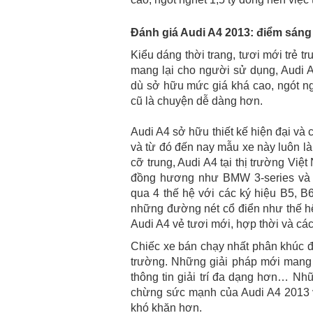
Đánh giá Audi A4 2013: điểm sáng
Kiểu dáng thời trang, tươi mới trẻ t
mang lại cho người sử dụng, Audi A
dù sở hữu mức giá khá cao, ngót ng
cũ là chuyện dễ dàng hơn.
Audi A4 sở hữu thiết kế hiện đại và 
và từ đó đến nay mẫu xe này luôn là
cỡ trung, Audi A4 tại thị trường Việ
đồng hương như BMW 3-series và Mer
qua 4 thế hệ với các ký hiệu B5, B
những đường nét cổ điển như thế h
Audi A4 vẻ tươi mới, hợp thời và cá
Chiếc xe bán chạy nhất phân khúc đ
trường. Những giải pháp mới mang 
thông tin giải trí đa dạng hơn… Nh
chừng sức mạnh của Audi A4 2013 v
khó khăn hơn.