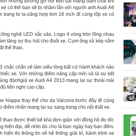
 với những đường gờ nổi kéo dài mang đậm chất khí
 xe có thể bạn sẽ bị nhầm lẫn với người anh Audi A6
e trang bị la-zăng hợp kim 16 inch đi cùng lốp xe có
công nghệ LED sắc sảo. Logo 4 vòng tròn lồng nhau
àm tăng sự thu hút cho đuôi xe. Cụm ống xả kép nằm
t thể thao.
13 chắc chắn sẽ làm siêu lòng bất cứ hành khách nào
 chiếc xe. Với những điểm nâng cấp mới và là sự kết
 dùng đánhgiá xe Audi A4 2013 mang lại sự thoải mái
đủ tiện nghi cao cấp.
ne Nappa thay thế cho da Valcona trước đây đi cùng
o điểm nhấn mang lại sự sang trọng cho nội thất xe.
 thao được thiết kế khá đơn giản với đồng hồ đo tốc
g hiện đại, dễ nhìn dù cho là ban ngày hay ban đêm.
hiển thị thông tin về hệ thống giải trí, hành trình xe