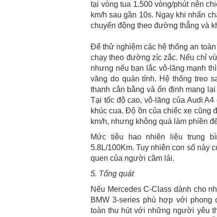
tại vòng tua 1.500 vòng/phút nên chiế
km/h sau gần 10s. Ngay khi nhấn chân
chuyển động theo đường thẳng và k
Để thử nghiệm các hệ thống an toàn c
chạy theo đường zíc zắc. Nếu chỉ vừ
nhưng nếu bạn lắc vô-lăng mạnh thì 
văng do quán tính. Hệ thống treo s
thanh cân bằng và ổn định mang lại
Tại tốc độ cao, vô-lăng của Audi A4
khúc cua. Độ ồn của chiếc xe cũng đ
km/h, nhưng không quá làm phiền đế
Mức tiêu hao nhiên liệu trung 
5.8L/100Km. Tuy nhiên con số này còn
quen của người cầm lái.
5. Tổng quát
Nếu Mercedes C-Class dành cho nhữn
BMW 3-series phù hợp với phong c
toàn thu hút với những người yêu th