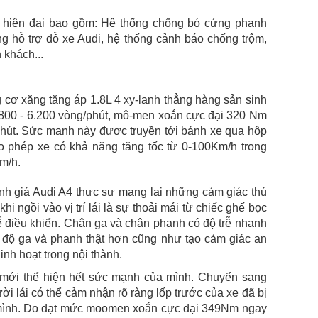
n hiện đại bao gồm: Hệ thống chống bó cứng phanh
g hỗ trợ đỗ xe Audi, hệ thống cảnh báo chống trộm,
 khách...
cơ xăng tăng áp 1.8L 4 xy-lanh thẳng hàng sản sinh
3.800 - 6.200 vòng/phút, mô-men xoắn cực đại 320 Nm
/phút. Sức mạnh này được truyền tới bánh xe qua hộp
o phép xe có khả năng tăng tốc từ 0-100Km/h trong
Km/h.
ánh giá Audi A4 thực sự mang lại những cảm giác thú
hi ngồi vào vị trí lái là sự thoải mái từ chiếc ghế bọc
ễ điều khiển. Chân ga và chân phanh có độ trễ nhanh
độ ga và phanh thật hơn cũng như tạo cảm giác an
inh hoạt trong nội thành.
4 mới thể hiện hết sức mạnh của mình. Chuyển sang
ười lái có thể cảm nhận rõ ràng lốp trước của xe đã bị
n mình. Do đạt mức moomen xoắn cực đại 349Nm ngay