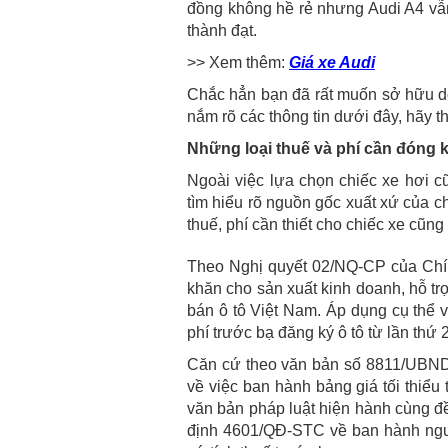
đồng không hề rẻ nhưng Audi A4 vẫn
thành đạt.
>> Xem thêm:
Giá xe Audi
Chắc hẳn bạn đã rất muốn sở hữu d
nắm rõ các thông tin dưới đây, hãy 
Những loại thuế và phí cần đóng 
Ngoài việc lựa chọn chiếc xe hơi cũ
tìm hiểu rõ nguồn gốc xuất xứ của c
thuế, phí cần thiết cho chiếc xe cũng
Theo Nghị quyết 02/NQ-CP của Chín
khăn cho sản xuất kinh doanh, hỗ tr
bán ô tô Việt Nam. Áp dụng cụ thể v
phí trước bạ đăng ký ô tô từ lần thứ 2
Căn cứ theo văn bản số 8811/UBN
về việc ban hành bảng giá tối thiểu 
văn bản pháp luật hiện hành cùng đ
định 4601/QĐ-STC về ban hành nguy