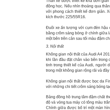
Thân xe được thiết kế khá đơn giản
động học. Nếu nhìn thoáng qua thân
vởi phong cách thiết kế đơn giản. X
kích thước 225/55R16.
Đuôi xe ấn tượng với cụm đèn hậu 
bằng crôm sáng bóng ở chính giữa l
một bên trên cản sau tối màu đậm chấ
3. Nội thất
Không gian nội thất của Audi A4 20
khi lần đầu đặt chân vào bên trong
tinh trong thiết kế của Audi, người
trong một không gian rộng rãi và đầy 
Không gian nội thất được bọc da Fi
với những chi tiết crôm sáng bóng tạ
Bảng đồng hồ trung tâm đậm chất thể
độ và vòng tua máy có tông màu trắn
Chính giữa được bố trí một màn hình 