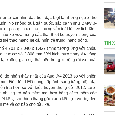
 ai từ cái nhìn đầu tiên đặc biệt là những người trẻ
 cuốn. Nó không quá gân guốc, sắc cạnh như BMW 3-
đường cong mượt mà, nhưng vẫn toát lên vẻ lịch lãm,
 mẫu xe vừa mang sắc thái thiết kế truyền thống của
 thể thao mang lại cái nhìn trẻ trung, năng động.
TIN 
hể 4.701 x 2.040 x 1.427 (mm) tương ứng với chiều
dài trục cơ sở 2.808 mm. Với kích thước này, A4 trông
lại không gian nội thất bên trong xe rộng rãi và thoải
đổi dễ nhận thấy nhất của Audi A4 2013 so với phiên
ế mới. Đôi đèn LED cung cấp ánh sáng trắng hiện đại
ròn trịa hơn so với kiểu truyền thống đời 2012. Lưới
uộc nhưng trở nên mềm mại hơn bằng cách thêm các
ết kế lại với hình thang góc cạnh kết hợp với bộ đèn
h mẽ và cơ bắp cho đầu xe.