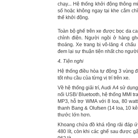
chạy... Hệ thống khởi động thông m
số hoặc không ngay tại khe cắm chì
thể khởi động.
Toàn bộ ghế trên xe được bọc da ca
chỉnh điện. Người ngồi ở hàng gh
thoáng. Xe trang bị vô-lăng 4 chấu
đem lại sự thuận tiện nhất cho người
4. Tiện nghi
Hệ thống điều hòa tự động 3 vùng đ
tốt nhu cầu của từng vị trí trên xe.
Về hệ thống giải trí, Audi A4 sử dụ
nối USB/ Bluetooth, hệ thống MMI tr
MP3, hỗ trợ WMA với 8 loa, 80 watt
thanh Bang & Olufsen (14 loa, 10 kê
thước lớn hơn.
Khoang chứa đồ khá rộng rãi đáp ứn
480 lít, còn khi các ghế sau được g