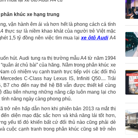
 phân khúc xe hạng trung
rung, vận hành êm ái và hơn hết là phong cách cá tính
4 thực sự là niềm khao khát của người trẻ Việt mặc
hét 1,5 tỷ đồng nên việc tìm mua lại
xe ôtô Audi
A4
cuốn hút. Audi tung ra thị trường mẫu A4 từ năm 1994
 “quân át chủ bài” của hãng. Nằm trong phân khúc xe
t Nam có nhiệm vụ cạnh tranh trực tiếp với các đối thủ
cedes C-Class hay Lexus IS, Infiniti Q50.... Trải
6, B7 cho đến nay thế hệ B8 vẫn được thiết kế cùng
ệ đầu tiên nhưng những nâng cấp luôn mang lại cho
c tính năng ngày càng phong phú.
ã trở nên hấp dẫn hơn khi phiên bản 2013 ra mắt thị
đến diện mạo đặc sắc hơn và khả năng lái tốt hơn,
ững yếu tố đó khiến bất cứ đối thủ nào cũng phải dè
à cuộc cạnh tranh trong phân khúc cũng sẽ trở nên