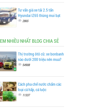
Tư vấn giá xe tải 2.5 tấn
Hyundai IZ65 thùng mui bạt
2865
XEM NHIỀU NHẤT BLOG CHIA SẺ
Thị trường ôtô cũ: xe bonbanh
nào dưới 200 triệu nên mua?
54908
Cách pha chế nước chấm các
loại cá hấp, cá luộc
11337