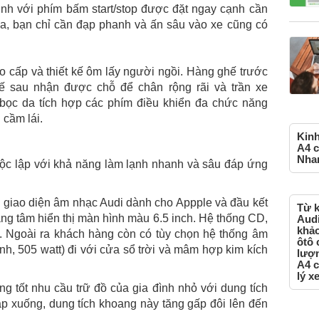
inh với phím bấm start/stop được đặt ngay cạnh cần
a, bạn chỉ cần đạp phanh và ấn sâu vào xe cũng có
o cấp và thiết kế ôm lấy người ngồi. Hàng ghế trước
ế sau nhận được chỗ để chân rộng rãi và trần xe
 bọc da tích hợp các phím điều khiển đa chức năng
 cầm lái.
Kinh
A4 c
Nhan
ộc lập với khả năng làm lạnh nhanh và sâu đáp ứng
ng giao diện âm nhạc Audi dành cho Appple và đầu kết
Từ k
ang tâm hiển thị màn hình màu 6.5 inch. Hệ thống CD,
Audi
khảo
. Ngoài ra khách hàng còn có tùy chọn hệ thống âm
ôtô 
nh, 505 watt) đi với cửa sổ trời và mâm hợp kim kích
lượn
A4 c
lý x
g tốt nhu cầu trữ đồ của gia đình nhỏ với dung tích
ập xuống, dung tích khoang này tăng gấp đôi lên đến