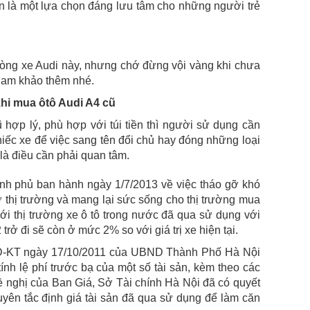
 là một lựa chọn đáng lưu tâm cho những người trẻ
òng xe Audi này, nhưng chớ đừng vội vàng khi chưa
tham khảo thêm nhé.
khi mua ôtô Audi A4 cũ
 hợp lý, phù hợp với túi tiền thì người sử dụng cần
hiếc xe để việc sang tên đổi chủ hay đóng những loại
 là điều cần phải quan tâm.
h phủ ban hành ngày 1/7/2013 về việc tháo gỡ khó
ợ thị trường và mang lại sức sống cho thị trường mua
ới thị trường xe ô tô trong nước đã qua sử dụng với
 trở đi sẽ còn ở mức 2% so với giá trị xe hiện tại.
D-KT ngày 17/10/2011 của UBND Thành Phố Hà Nội
tính lệ phí trước bạ của một số tài sản, kèm theo các
ề nghị của Ban Giá, Sở Tài chính Hà Nội đã có quyết
ên tắc định giá tài sản đã qua sử dụng để làm căn