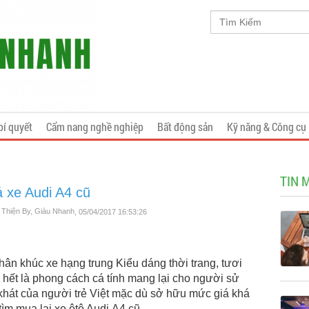
bí quyết
Cẩm nang nghề nghiệp
Bất động sản
Kỹ năng & Công cụ
TIN 
á xe Audi A4 cũ
õ Thiện By, Giàu Nhanh
, 05/04/2017 16:53:26
ân khúc xe hạng trung Kiểu dáng thời trang, tươi
 hết là phong cách cá tính mang lại cho người sử
khát của người trẻ Việt mặc dù sở hữu mức giá khá
tìm mua lại xe ôtô Audi A4 cũ