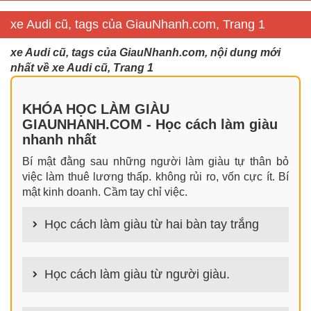
xe Audi cũ, tags của GiauNhanh.com, Trang 1
xe Audi cũ, tags của GiauNhanh.com, nội dung mới
nhất về xe Audi cũ, Trang 1
KHÓA HỌC LÀM GIÀU
GIAUNHANH.COM - Học cách làm giàu
nhanh nhất
Bí mật đằng sau những người làm giàu tự thân bỏ
việc làm thuê lương thấp. không rủi ro, vốn cực ít. Bí
mật kinh doanh. Cầm tay chỉ việc.
Học cách làm giàu từ hai bàn tay trắng
100+ cách làm giàu từ hai bàn tay trắng đơn giản
nhưng hiệu quả bất ngờ. Bạn có thể thành công ngay
Học cách làm giàu từ người giàu.
cả khi không có gì trong tay.
100+ Bài học, bí quyết, tư duy, nguyên tắc, định luật