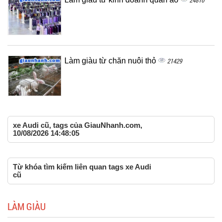
24810
Làm giàu từ chăn nuôi thỏ
21429
xe Audi cũ, tags của GiauNhanh.com,
10/08/2026 14:48:05
Từ khóa tìm kiếm liên quan tags xe Audi
cũ
LÀM GIÀU