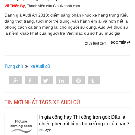
Võ Thiện By
, Thành viên của GiauNhanh.com
Đánh giá Audi A4 2013: điểm sáng phân khúc xe hạng trung Kiểu
dáng thời trang, tươi mới trẻ trung, vận hành êm ái và hơn hết là
phong cách cá tính mang lại cho người sử dụng, Audi A4 thực sự
là niềm khao khát của người trẻ Việt mặc dù sở hữu mức giá
2169 lượt xem
ĐỌC TIẾP
Trang chủ
xe Audi cũ
Share
Share
Tweet
Share
Pin
Tumblr
0
TIN MỚI NHẤT TAGS XE AUDI CŨ
In gia công hay Thi công trọn gói: Đâu là
chiếc phễu rót tiền cho xưởng in của bạn?
477