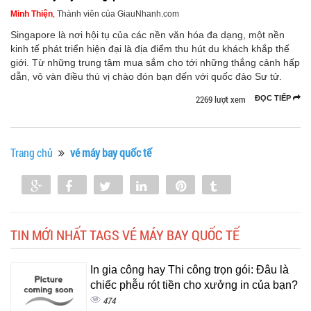
Minh Thiện
, Thành viên của GiauNhanh.com
Singapore là nơi hội tụ của các nền văn hóa đa dạng, một nền
kinh tế phát triển hiện đại là địa điểm thu hút du khách khắp thế
giới. Từ những trung tâm mua sắm cho tới những thắng cảnh hấp
dẫn, vô vàn điều thú vị chào đón bạn đến với quốc đảo Sư tử.
2269 lượt xem
ĐỌC TIẾP
Trang chủ
vé máy bay quốc tế
Share
Share
Tweet
Share
Pin
Tumblr
0
TIN MỚI NHẤT TAGS VÉ MÁY BAY QUỐC TẾ
In gia công hay Thi công trọn gói: Đâu là
chiếc phễu rót tiền cho xưởng in của bạn?
474