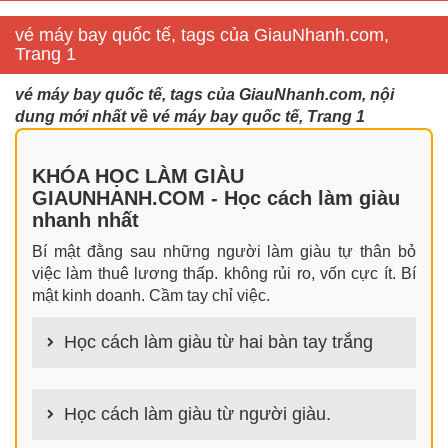
vé máy bay quốc tế, tags của GiauNhanh.com,
Trang 1
vé máy bay quốc tế, tags của GiauNhanh.com, nội
dung mới nhất về vé máy bay quốc tế, Trang 1
KHÓA HỌC LÀM GIÀU
GIAUNHANH.COM - Học cách làm giàu
nhanh nhất
Bí mật đằng sau những người làm giàu tự thân bỏ
việc làm thuê lương thấp. không rủi ro, vốn cực ít. Bí
mật kinh doanh. Cầm tay chỉ việc.
Học cách làm giàu từ hai bàn tay trắng
100+ cách làm giàu từ hai bàn tay trắng đơn giản
nhưng hiệu quả bất ngờ. Bạn có thể thành công ngay
Học cách làm giàu từ người giàu.
cả khi không có gì trong tay.