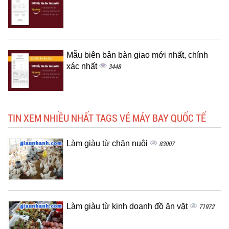
Mẫu biên bản bàn giao mới nhất, chính
xác nhất
3448
TIN XEM NHIỀU NHẤT TAGS VÉ MÁY BAY QUỐC TẾ
Làm giàu từ chăn nuôi
83007
Làm giàu từ kinh doanh đồ ăn vặt
71972