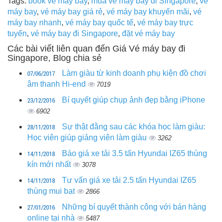
Tags:
book vé máy bay
,
mua vé máy bay đi Singapore
,
vé
máy bay
,
vé máy bay giá rẻ
,
vé máy bay khuyến mãi
,
vé
máy bay nhanh
,
vé máy bay quốc tế
,
vé máy bay trực
tuyến
,
vé máy bay đi Singapore
,
đặt vé máy bay
Các bài viết liên quan đến Giá Vé máy bay đi
Singapore, Blog chia sẻ
07/06/2017
Làm giàu từ kinh doanh phụ kiện đồ chơi
âm thanh Hi-end
7019
23/12/2016
Bí quyết giúp chụp ảnh đẹp bằng iPhone
6902
28/11/2018
Sự thật đằng sau các khóa học làm giàu:
Học viên giúp giảng viên làm giàu
3262
14/11/2018
Báo giá xe tải 3.5 tấn Hyundai IZ65 thùng
kín mới nhất
3078
14/11/2018
Tư vấn giá xe tải 2.5 tấn Hyundai IZ65
thùng mui bạt
2866
27/01/2016
Những bí quyết thành công với bán hàng
online tại nhà
5487