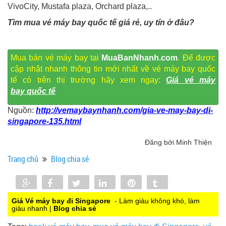
VivoCity, Mustafa plaza, Orchard plaza,..
Tìm mua vé máy bay quốc tế giá rẻ, uy tín ở đâu?
Mua bán vé máy bay
tại
MuaBanNhanh.com
. Để được
cập nhật nhanh thông tin mới nhất về vé máy bay quốc
tế
có trên thị trường hãy xem ngay:
Giá v
é máy
bay quốc tế
Nguồn:
http://vemaybaynhanh.com/gia-ve-may-bay-di-
singapore-135.html
Đăng bởi Minh Thiện
Trang chủ
Blog chia sẻ
Share
Share
Tweet
Share
Pin
Tumblr
0
Giá Vé máy bay đi Singapore
- Làm giàu không khó, làm
giàu nhanh |
Blog chia sẻ