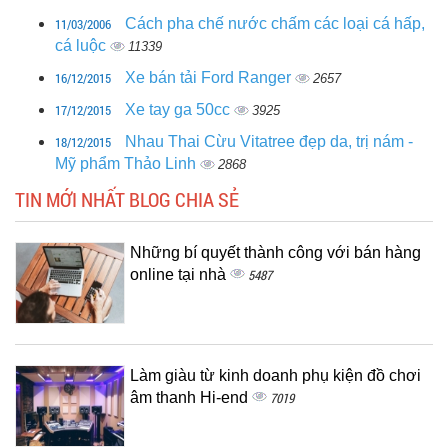
11/03/2006
Cách pha chế nước chấm các loại cá hấp,
cá luộc
11339
16/12/2015
Xe bán tải Ford Ranger
2657
17/12/2015
Xe tay ga 50cc
3925
18/12/2015
Nhau Thai Cừu Vitatree đẹp da, trị nám -
Mỹ phẩm Thảo Linh
2868
TIN MỚI NHẤT BLOG CHIA SẺ
Những bí quyết thành công với bán hàng
online tại nhà
5487
Làm giàu từ kinh doanh phụ kiện đồ chơi
âm thanh Hi-end
7019