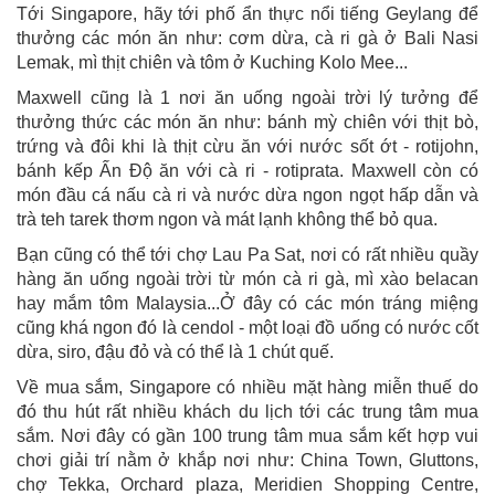
Tới Singapore, hãy tới phố ẩn thực nổi tiếng Geylang để
thưởng các món ăn như: cơm dừa, cà ri gà ở Bali Nasi
Lemak, mì thịt chiên và tôm ở Kuching Kolo Mee...
Maxwell cũng là 1 nơi ăn uống ngoài trời lý tưởng để
thưởng thức các món ăn như: bánh mỳ chiên với thịt bò,
trứng và đôi khi là thịt cừu ăn với nước sốt ớt - rotijohn,
bánh kếp Ấn Độ ăn với cà ri - rotiprata. Maxwell còn có
món đầu cá nấu cà ri và nước dừa ngon ngọt hấp dẫn và
trà teh tarek thơm ngon và mát lạnh không thể bỏ qua.
Bạn cũng có thể tới chợ Lau Pa Sat, nơi có rất nhiều quầy
hàng ăn uống ngoài trời từ món cà ri gà, mì xào belacan
hay mắm tôm Malaysia...Ở đây có các món tráng miệng
cũng khá ngon đó là cendol - một loại đồ uống có nước cốt
dừa, siro, đậu đỏ và có thể là 1 chút quế.
Về mua sắm, Singapore có nhiều mặt hàng miễn thuế do
đó thu hút rất nhiều khách du lịch tới các trung tâm mua
sắm. Nơi đây có gần 100 trung tâm mua sắm kết hợp vui
chơi giải trí nằm ở khắp nơi như: China Town, Gluttons,
chợ Tekka, Orchard plaza, Meridien Shopping Centre,