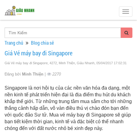
Togg
navig
Trang chủ
Blog chia sẻ
Giá Vé máy bay đi Singapore
Giá Vé máy bay đi Singapore, 4272, Minh Thiện, Giàu Nhanh
, 05/04/2017 17:02:31
Đăng bởi
Minh Thiện
|
2270
Singapore là nơi hội tụ của các nền văn hóa đa dạng, một
nền kinh tế phát triển hiện đại là địa điểm thu hút du khách
khắp thế giới. Từ những trung tâm mua sắm cho tới những
thắng cảnh hấp dẫn, vô vàn điều thú vị chào đón bạn đến
với quốc đảo Sư tử. Mua vé máy bay đi Singapore sẽ giúp
bạn tiết kiệm thời gian, kinh tế và đặc biệt có thể nhanh
chóng đến với đất nước nhỏ bé xinh đẹp này.