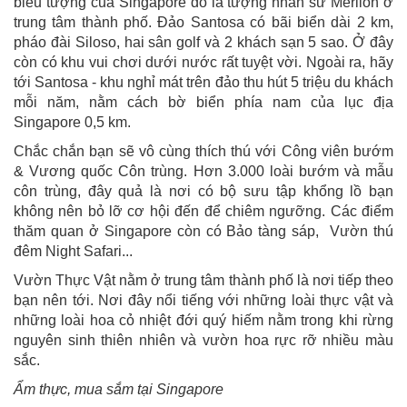
biểu tượng của Singapore đó là tượng nhân sư Merlion ở
trung tâm thành phố. Đảo Santosa có bãi biển dài 2 km,
pháo đài Siloso, hai sân golf và 2 khách sạn 5 sao. Ở đây
còn có khu vui chơi dưới nước rất tuyệt vời. Ngoài ra, hãy
tới Santosa - khu nghỉ mát trên đảo thu hút 5 triệu du khách
mỗi năm, nằm cách bờ biển phía nam của lục địa
Singapore 0,5 km.
Chắc chắn bạn sẽ vô cùng thích thú với Công viên bướm
& Vương quốc Côn trùng. Hơn 3.000 loài bướm và mẫu
côn trùng, đây quả là nơi có bộ sưu tập khổng lồ bạn
không nên bỏ lỡ cơ hội đến để chiêm ngưỡng. Các điểm
thăm quan ở Singapore còn có Bảo tàng sáp, Vườn thú
đêm Night Safari...
Vườn Thực Vật nằm ở trung tâm thành phố là nơi tiếp theo
bạn nên tới. Nơi đây nổi tiếng với những loài thực vật và
những loài hoa cỏ nhiệt đới quý hiếm nằm trong khi rừng
nguyên sinh thiên nhiên và vườn hoa rực rỡ nhiều màu
sắc.
Ẩm thực, mua sắm tại Singapore