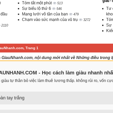
giàu -
Tóm tắt một phút
3
513
Sự biểu lộ thứ 6
Tư 
546
 đầu
Mạng lưới vô tận của bạn
kho
479
Chạm vào sức mạnh của vũ trụ
Tóm
3272
Sự 
2110
Kiế
iauNhanh.com, Trang 1
a GiauNhanh.com, nội dung mới nhất về Những điều trong lị
UNHANH.COM - Học cách làm giàu nhanh nhấ
iàu tự thân bỏ việc làm thuê lương thấp. không rủi ro, vốn cực 
àn tay trắng
 trắng đơn giản nhưng hiệu quả bất ngờ. Bạn có thể thành công 