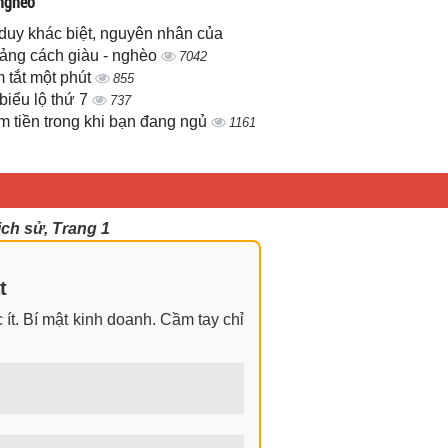
 nghèo
duy khác biệt, nguyên nhân của
ảng cách giàu - nghèo
7042
 tắt một phút
855
biểu lộ thứ 7
737
m tiền trong khi bạn đang ngủ
1161
ch sử, Trang 1
t
ít. Bí mật kinh doanh. Cầm tay chỉ
ngay cả khi không có gì trong tay.