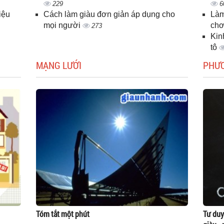
229
6
iệu
Cách làm giàu đơn giản áp dụng cho
Làm
mọi người
chơ
273
Kin
tô
MẠNG LƯỚI
PHƯ
Tóm tắt một phút
Tư duy