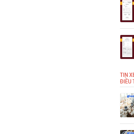
TIN 
ĐIỀU 