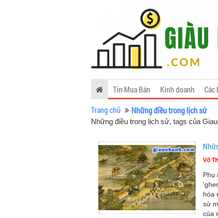
Tin Mua Bán
Kinh doanh
Các 
Trang chủ
Những điều trong lịch sử
Những điều trong lịch sử, tags của Gi
Nhữn
Võ Th
Phụ 
'ghe
hóa 
sử m
của 