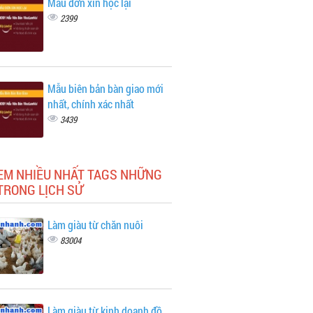
Mẫu đơn xin học lại
2399
Mẫu biên bản bàn giao mới
nhất, chính xác nhất
3439
XEM NHIỀU NHẤT TAGS NHỮNG
TRONG LỊCH SỬ
Làm giàu từ chăn nuôi
83004
Làm giàu từ kinh doanh đồ