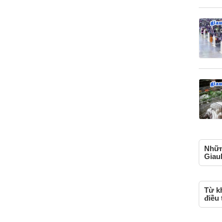
Những
Giau
Từ k
điều 