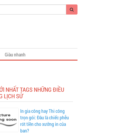
Giàu nhanh
ỚI NHẤT TAGS NHỮNG ĐIỀU
G LỊCH SỬ
In gia công hay Thi công
trọn gói: Đâu là chiếc phễu
rót tiền cho xưởng in của
bạn?