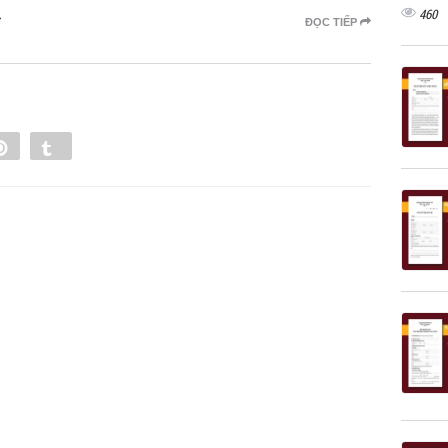
460
ĐỌC TIẾP
e
Pin
Tumblr
0