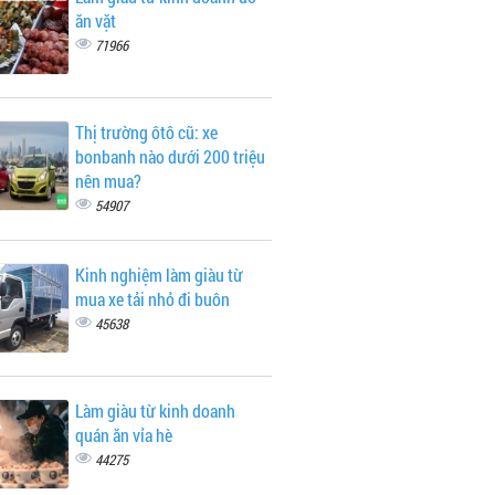
ăn vặt
71966
Thị trường ôtô cũ: xe
bonbanh nào dưới 200 triệu
nên mua?
54907
Kinh nghiệm làm giàu từ
mua xe tải nhỏ đi buôn
45638
Làm giàu từ kinh doanh
quán ăn vỉa hè
44275