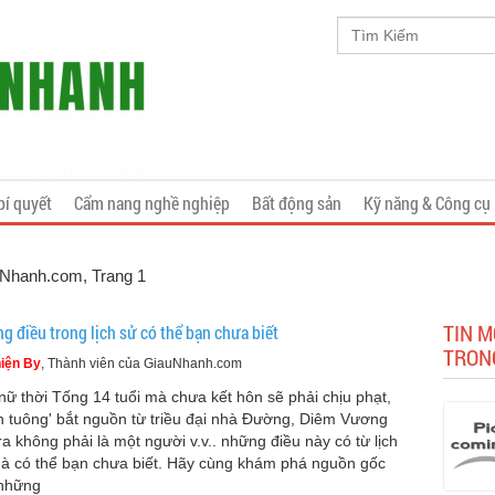
bí quyết
Cẩm nang nghề nghiệp
Bất động sản
Kỹ năng & Công cụ
auNhanh.com
, Trang 1
TIN M
g điều trong lịch sử có thể bạn chưa biết
TRON
iện By
, Thành viên của GiauNhanh.com
nữ thời Tống 14 tuổi mà chưa kết hôn sẽ phải chịu phạt,
n tuông' bắt nguồn từ triều đại nhà Đường, Diêm Vương
ra không phải là một người v.v.. những điều này có từ lịch
à có thể bạn chưa biết. Hãy cùng khám phá nguồn gốc
những