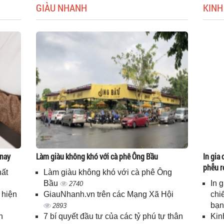
GIÀU NHANH
KINH
 nay
Làm giàu không khó với cà phê Ông Bầu
In gia 
phễu r
hất
Làm giàu không khó với cà phê Ông
Bầu
In 
2740
 hiện
GiauNhanh.vn trên các Mạng Xã Hội
chi
bạ
2893
n
7 bí quyết đầu tư của các tỷ phú tự thân
Kin