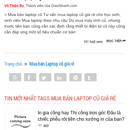
Võ Thiện By
, Thành viên của GiauNhanh.com
> Mua bán laptop cũ Tư vấn mua laptop cũ giá rẻ cho học sinh,
sinh viên Mua laptop theo nhu cầu Dù mua máy tính cũ, nhưng
trước tiên bạn cũng cần xác định rằng thiết bị điện tử cũ này cũng
cần đáp ứng một số tiêu chuẩn cơ bản:
161 lượt xem
ĐỌC TIẾP
Trang chủ
Mua bán Laptop cũ giá rẻ
Share
Share
Tweet
Share
Pin
Tumblr
0
TIN MỚI NHẤT TAGS MUA BÁN LAPTOP CŨ GIÁ RẺ
In gia công hay Thi công trọn gói: Đâu là
chiếc phễu rót tiền cho xưởng in của bạn?
469