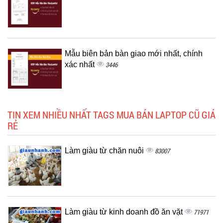
Mẫu biên bản bàn giao mới nhất, chính
xác nhất
3446
TIN XEM NHIỀU NHẤT TAGS MUA BÁN LAPTOP CŨ GIÁ
RẺ
Làm giàu từ chăn nuôi
83007
Làm giàu từ kinh doanh đồ ăn vặt
71971