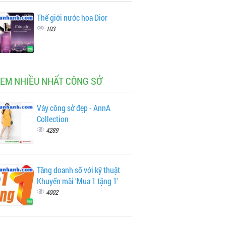
Thế giới nước hoa Dior
103
XEM NHIỀU NHẤT CÔNG SỞ
Váy công sở đẹp - AnnA
Collection
4289
Tăng doanh số với kỹ thuật
Khuyến mãi 'Mua 1 tặng 1'
4002