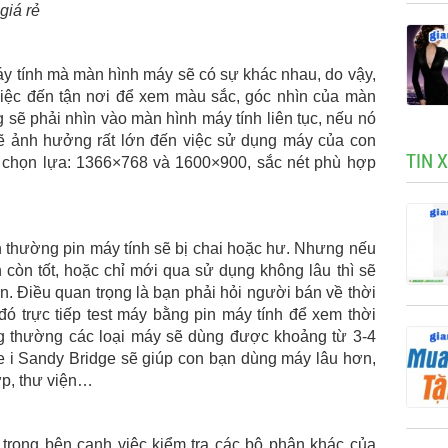
iá rẻ
́y tính mà màn hình máy sẽ có sự khác nhau, do vậy,
iệc đến tận nơi để xem màu sắc, góc nhìn của màn
sẽ phải nhìn vào màn hình máy tính liên tục, nếu nó
sẽ ảnh hưởng rất lớn đến việc sử dụng máy của con
TIN 
̣n chọn lựa: 1366×768 và 1600×900, sắc nét phù hợp
n thường pin máy tính sẽ bị chai hoặc hư. Nhưng nếu
òn tốt, hoặc chỉ mới qua sử dụng không lâu thì sẽ
. Điều quan trọng là bạn phải hỏi người bán về thời
́ trực tiếp test máy bằng pin máy tính để xem thời
thường các loại máy sẽ dùng được khoảng từ 3-4
re i Sandy Bridge sẽ giúp con bạn dùng máy lâu hơn,
ớp, thư viện…
rọng bên cạnh việc kiểm tra các bộ phận khác của