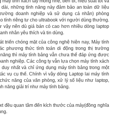
 máy tính xách tay mỏng nhẹ, bền bỉ, hiệu suất tốt và
in dài, những tính năng này đảm bảo an toàn dữ liệu
i trường doanh nghiệp và sử dụng cá nhân) phòng
 tính riêng tư cho ultrabook với người dùng thường.
ư vậy nên dù giá bán có cao hơn nhiều dòng laptop
nh nhân yêu thích và tin dùng.
t triển chóng mặt của công nghệ hiện nay, Máy tính
ác phương thức tính toán di động trong thị trường
 năng thì máy tính bảng vẫn chưa thể đáp ứng được
doanh nghiệp. Các công ty vẫn lựa chọn máy tính xách
g duy nhất và chỉ ứng dụng máy tính bảng trong một
ác vụ cụ thể. Chính vì vậy dòng Laptop lai máy tính
hức năng của văn phòng, xử lý số liệu như laptop,
h năng giải trí như máy tính bảng.
xt đều quan tâm đến kích thước của máy(đồng nghĩa
ung.