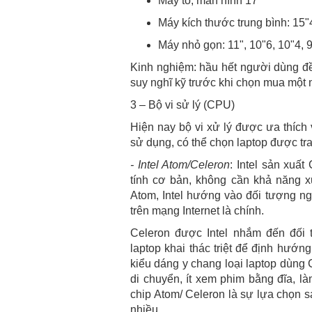
Máy to, màn hình 17"
Máy kích thước trung bình: 15"4
Máy nhỏ gọn: 11", 10"6, 10"4, 9"
Kinh nghiệm: hầu hết người dùng đề
suy nghĩ kỹ trước khi chọn mua một
3 – Bộ vi sử lý (CPU)
Hiện nay bộ vi xử lý được ưa thích 
sử dụng, có thể chọn laptop được tran
- Intel Atom/Celeron
: Intel sản xu
tính cơ bản, không cần khả năng x
Atom, Intel hướng vào đối tượng ng
trên mạng Internet là chính.
Celeron được Intel nhắm đến đối
laptop khai thác triệt để định hướn
kiểu dáng y chang loại laptop dùng
di chuyển, ít xem phim bằng đĩa, là
chip Atom/ Celeron là sự lựa chọn 
nhiều.