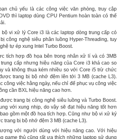
ạn chủ yếu là các công việc văn phòng, truy cập
 DVD thì laptop dùng CPU Pentium hoàn toàn có thể
ải.
 bộ vi xử lý Core i3 là các laptop dòng trung cấp có
g bị công nghệ siêu phân luồng Hyper-Threading, tuy
ghệ tự ép xung Intel Turbo Boost.
ợc tích hợp đồ họa bên trong nhân xử lí và có 3MB
trung cấp nhưng hiệu năng của Core i3 khá cao so
y và không thua kém nhiều so với Core i5 trừ chức
được trang bị bộ nhớ đệm lên tới 3 MB (cache L3).
ác công việc hằng ngày, nếu chỉ để phục vụ công việc
 không cần BXL hiệu năng cao hơn.
ép được trang bị công nghệ siêu luồng và Turbo Boost.
ng với xung nhịp, do vậy sẽ đạt hiệu năng tốt hơn
bao gồm một đồ họa tích hợp. Cũng như bộ vi xử ký
ược trang bị bộ nhớ đệm 3 MB (cache L3).
 tượng với người dùng với hiệu năng cao. Với hiệu
 game thủ cũng rất ưa thích những laptop sử dụng