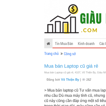
Tin Mua Bán
Kinh doanh
Các 
Trang chủ
Công sở
Mua bán Laptop cũ giá rẻ
Mua bán Laptop cũ giá rẻ, 4107, Võ Thiện By, Giàu N
Đăng bởi
Võ Thiện By
|
162
> Mua bán laptop cũ Tư vấn mua lapt
nhu cầu Dù mua máy tính cũ, nhưng trư
cũ này cũng cần đáp ứng một số tiê
trong thời gian dài, máy cũng cần có 