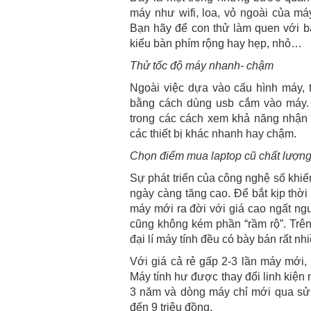
máy như wifi, loa, vỏ ngoài của máy
Bạn hãy để con thử làm quen với b
kiểu bàn phím rộng hay hẹp, nhỏ…
Thử tốc độ máy nhanh- chậm
Ngoài việc dựa vào cấu hình máy, 
bằng cách dùng usb cắm vào máy.
trong các cách xem khả năng nhận da
các thiết bị khác nhanh hay chậm.
Chọn điểm mua laptop cũ chất lượn
Sự phát triển của công nghệ số khiế
ngày càng tăng cao. Để bắt kịp thờ
máy mới ra đời với giá cao ngất ng
cũng không kém phần “rầm rộ”. Trê
đại lí máy tính đều có bày bán rất nh
Với giá cả rẻ gấp 2-3 lần máy mới
Máy tính hư được thay đổi linh kiện m
3 năm và dòng máy chỉ mới qua sử 
đến 9 triệu đồng.