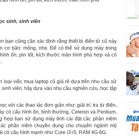
c sinh, sinh viên
n bạn cũng cần xác định rằng thiết bị điện tử cũ này
̉n cơ bản: mỏng, nhẹ. Để có thể sử dụng máy trong
hình ổn, pin tốt, kích thước màn hình phù hợp và có
.
ại việc mua laptop cũ giá rẻ dựa trên nhu cầu sử
là sinh viên, hãy dựa vào nhu cầu nghiên cứu, học tập
̣c với các thao tác đơn giản như: giải trí, tra từ điển,
áy có cấu hình ổn, bình thường, Celeron và Pentium,
 hợp bạn sử dụng máy tính cài đặt các phần mềm
các phần mềm chuyên dụng cho chuyên ngành mỹ
hải có cấu hình mạnh như Core i3-i5, RAM 4G-6G.