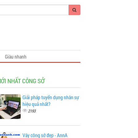
Giàu nhanh
MỚI NHẤT CÔNG SỞ
Giải pháp tuyển dụng nhân sự
hiệu quả nhất?
2193
Váy công sở đẹp - AnnA