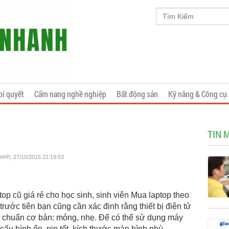
bí quyết
Cẩm nang nghề nghiệp
Bất động sản
Kỹ năng & Công cụ
TIN 
hanh
, 27/10/2015 21:19:53
op cũ giá rẻ cho học sinh, sinh viên Mua laptop theo
ớc tiên bạn cũng cần xác định rằng thiết bị điện tử
u chuẩn cơ bản: mỏng, nhẹ. Để có thể sử dụng máy
cấu hình ổn, pin tốt, kích thước màn hình phù