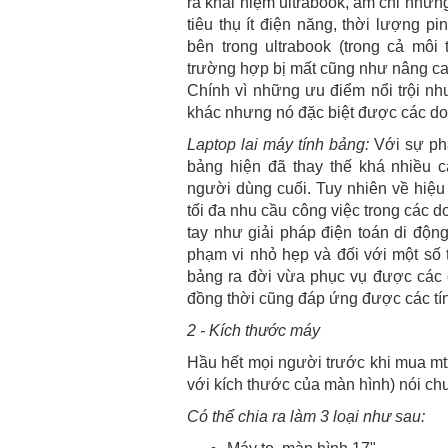
ra khái niệm ultrabook, ám chỉ những
tiêu thụ ít điện năng, thời lượng p
bên trong ultrabook (trong cả mô
trường hợp bị mất cũng như nâng cao
Chính vì những ưu điểm nổi trội nh
khác nhưng nó đặc biệt được các doa
Laptop lai máy tính bảng:
Với sự phá
bảng hiện đã thay thế khá nhiều c
người dùng cuối. Tuy nhiên về hiệu
tối đa nhu cầu công việc trong các 
tay như giải pháp điện toán di độn
phạm vi nhỏ hẹp và đối với một số t
bảng ra đời vừa phục vụ được các c
đồng thời cũng đáp ứng được các tín
2 - Kích thước máy
Hầu hết mọi người trước khi mua mt
với kích thước của màn hình) nói ch
Có thể chia ra làm 3 loại như sau: