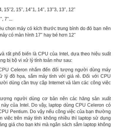
, 15"2, 15", 14"1, 14", 13"3, 13", 12"
, 7"...
u chọn máy có kích thước trung bình do đó bạn nên
 máy có màn hình 17" hay bé hơn 12"
và rất phổ biến là CPU của Intel, dựa theo hiệu suất
g bị bộ vi xử lý tính toán như sau:
ất CPU Celeron nhắm đến đối tượng người dùng máy
ử lý đồ họa, sắm máy tính với giá rẻ. Đối với CPU
ười dùng cần truy cập Internet và làm các công việc
 tượng người dùng cơ bản nên các hãng sản xuất
g này của Intel. Do vậy, laptop dùng CPU Celeron có
 CPU Pentium. Do vậy nếu công việc của bạn thường
m việc trên máy tính không nhiều thì laptop sử dụng
sáng giá cho bạn khi mà ngân sách sắm laptop không