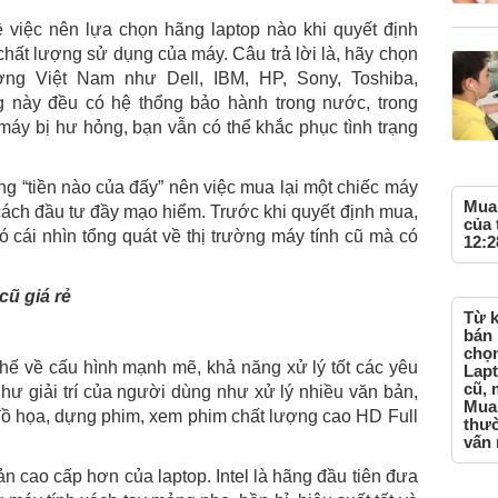
việc nên lựa chọn hãng laptop nào khi quyết định
hất lượng sử dụng của máy. Câu trả lời là, hãy chọn
rường Việt Nam như Dell, IBM, HP, Sony, Toshiba,
này đều có hệ thổng bảo hành trong nước, trong
áy bị hư hỏng, bạn vẫn có thể khắc phục tình trạng
g “tiền nào của đấy” nên việc mua lại một chiếc máy
Mua 
t cách đầu tư đầy mạo hiểm. Trước khi quyết định mua,
của 
cái nhìn tổng quát về thị trường máy tính cũ mà có
12:2
cũ giá rẻ
Từ k
bán 
chọn
thế về cấu hình mạnh mẽ, khả năng xử lý tốt các yêu
Lapt
cũ, 
hư giải trí của người dùng như xử lý nhiều văn bản,
Mua 
ế đồ họa, dựng phim, xem phim chất lượng cao HD Full
thườ
vấn 
n cao cấp hơn của laptop. Intel là hãng đầu tiên đưa