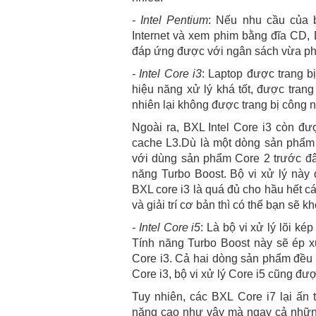
- Intel Pentium
: Nếu nhu cầu của b
Internet và xem phim bằng đĩa CD,
đáp ứng được với ngân sách vừa ph
- Intel Core i3
: Laptop được trang bị
hiệu năng xử lý khá tốt, được tran
nhiên lại không được trang bị công n
Ngoài ra, BXL Intel Core i3 còn đư
cache L3.Dù là một dòng sản phẩm 
với dùng sản phẩm Core 2 trước đâ
năng Turbo Boost. Bộ vi xử lý này 
BXL core i3 là quá đủ cho hầu hết c
và giải trí cơ bản thì có thể bạn sẽ
- Intel Core i5
: Là bộ vi xử lý lõi k
Tính năng Turbo Boost này sẽ ép xu
Core i3. Cả hai dòng sản phẩm đều 
Core i3, bộ vi xử lý Core i5 cũng đ
Tuy nhiên, các BXL Core i7 lại ấn
năng cao như vậy mà ngay cả những