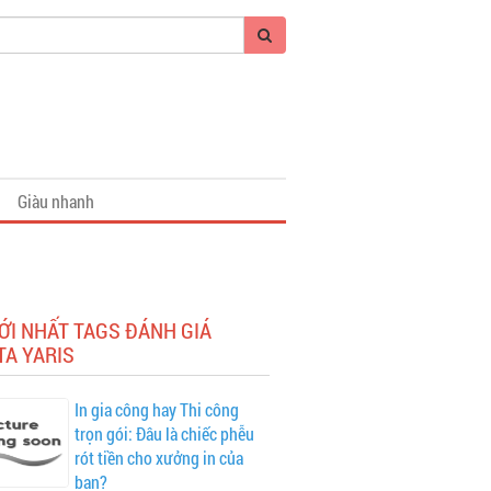
Giàu nhanh
ỚI NHẤT TAGS ĐÁNH GIÁ
TA YARIS
In gia công hay Thi công
trọn gói: Đâu là chiếc phễu
rót tiền cho xưởng in của
bạn?