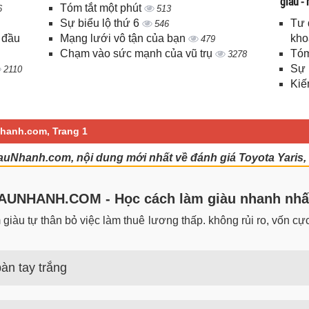
giàu -
Tóm tắt một phút
6
513
Sự biểu lộ thứ 6
Tư 
546
 đầu
Mạng lưới vô tận của bạn
kho
479
Chạm vào sức mạnh của vũ trụ
Tóm
3278
Sự 
2110
Kiế
Nhanh.com, Trang 1
iauNhanh.com, nội dung mới nhất về đánh giá Toyota Yaris,
UNHANH.COM - Học cách làm giàu nhanh nhấ
iàu tự thân bỏ việc làm thuê lương thấp. không rủi ro, vốn cực 
àn tay trắng
 trắng đơn giản nhưng hiệu quả bất ngờ. Bạn có thể thành công 