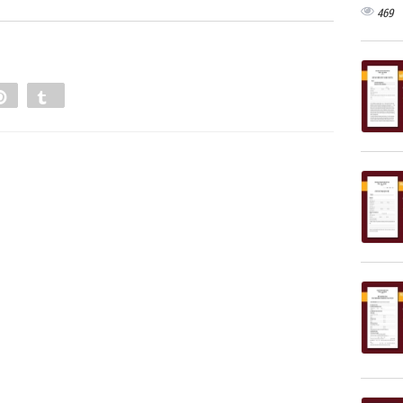
469
e
Pin
Tumblr
0