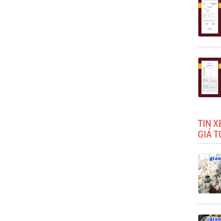
TIN 
GIÁ T