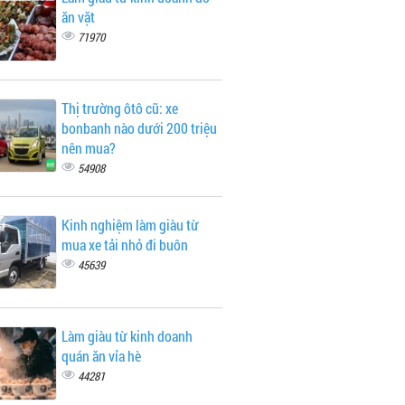
ăn vặt
71970
Thị trường ôtô cũ: xe
bonbanh nào dưới 200 triệu
nên mua?
54908
Kinh nghiệm làm giàu từ
mua xe tải nhỏ đi buôn
45639
Làm giàu từ kinh doanh
quán ăn vỉa hè
44281