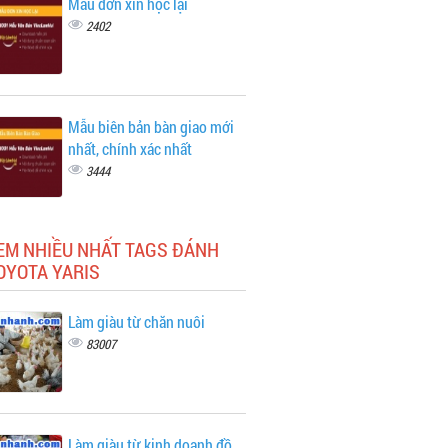
Mẫu đơn xin học lại
2402
Mẫu biên bản bàn giao mới
nhất, chính xác nhất
3444
XEM NHIỀU NHẤT TAGS ĐÁNH
OYOTA YARIS
Làm giàu từ chăn nuôi
83007
Làm giàu từ kinh doanh đồ