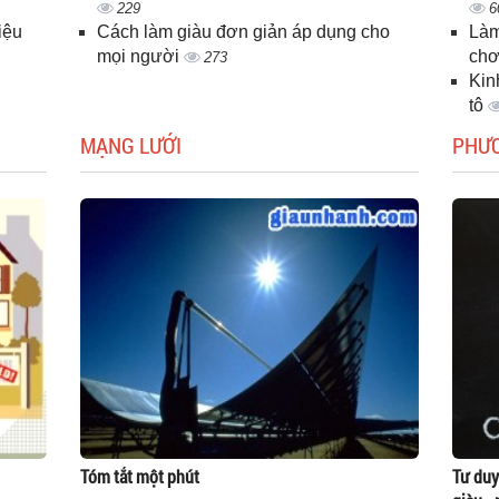
229
6
iệu
Cách làm giàu đơn giản áp dụng cho
Làm
mọi người
chơ
273
Kin
tô
MẠNG LƯỚI
PHƯ
Tóm tắt một phút
Tư duy