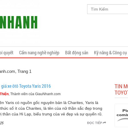
bí quyết
Cẩm nang nghề nghiệp
Bất động sản
Kỹ năng & Công cụ
hanh.com
, Trang 1
TIN M
 giá xe ôtô Toyota Yaris 2016
TOYO
Thiện
, Thành viên của GiauNhanh.com
tên Yaris có nguồn gốc nguyên bản là Charites, Yaris là
 thức số ít của Charites, là tên của nữ thần sắc đẹp trong
vị thần của Hi Lạp, biểu trưng của vẻ đẹp và sự quyến rũ.
25
ĐỌC TIẾP