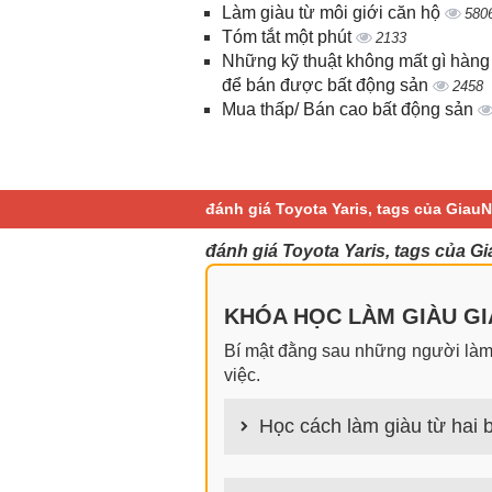
Làm giàu từ môi giới căn hộ
580
Tóm tắt một phút
2133
Những kỹ thuật không mất gì hàng
để bán được bất động sản
2458
Mua thấp/ Bán cao bất động sản
đánh giá Toyota Yaris, tags của Giau
đánh giá Toyota Yaris, tags của G
KHÓA HỌC LÀM GIÀU GIA
Bí mật đằng sau những người làm g
việc.
Học cách làm giàu từ hai b
100+ cách làm giàu từ hai bàn tay