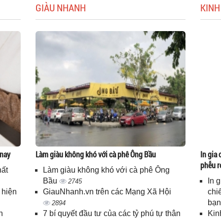
GIÀU NHANH
KINH
 nay
Làm giàu không khó với cà phê Ông Bầu
In gia 
phễu r
hất
Làm giàu không khó với cà phê Ông
Bầu
In 
2745
 hiện
GiauNhanh.vn trên các Mạng Xã Hội
chi
bạ
2894
n
7 bí quyết đầu tư của các tỷ phú tự thân
Kin