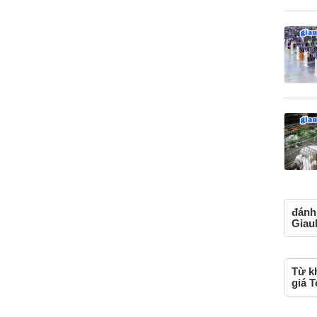
đánh 
Giau
Từ k
giá T