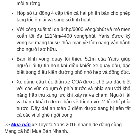
môi trường.
Hộp số tự động 4 cấp trên cả hai phiên bản cho phép
tăng tốc êm ái và sang số linh hoạt.
Với công suất tối đa 84hp/6000 vòng/phút và mô men
xoắn tối đa 121Nm/4400 vòng/phút, Yaris được kỳ
vọng sẽ mang lại sự thỏa mãn về tính năng vận hành
cho người sở hữu.
Bán kính vòng quay tối thiểu 5,1m của Yaris giúp
người lái tự tin hơn khi điều khiển xe quay đầu, đặc
biệt trong điều kiện đường phố nhỏ hẹp và đông đúc.
Xe dùng cấu trúc thân xe GOA được chế tạo đặc biệt
với các vùn co rụm ở phía trước và phía sau với khả
năng hấp thụ xung lực khi xảy ra va chạm. Người lái
và hành khách được bảo vệ tối đa với 2 túi khí phía
trước. Dây đai an toàn 3 điểm được trang bị trên tất
cả các vị trí ghế ngồi trong.
>>
Mua bán
xe Toyota Yaris 2016 nhanh dễ dàng cùng
Mạng xã hội Mua Bán Nhanh.