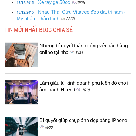
17/12/2015
Xe tay ga 50cc
3925
18/12/2015
Nhau Thai Cừu Vitatree đẹp da, trị nám -
Mỹ phẩm Thảo Linh
2868
TIN MỚI NHẤT BLOG CHIA SẺ
Những bí quyết thành công với bán hàng
online tại nhà
5484
Làm giàu từ kinh doanh phụ kiện đồ chơi
âm thanh Hi-end
7018
Bí quyết giúp chụp ảnh đẹp bằng iPhone
6900