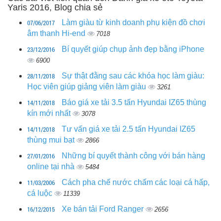
Yaris 2016, Blog chia sẻ
07/06/2017
Làm giàu từ kinh doanh phụ kiện đồ chơi
âm thanh Hi-end
7018
23/12/2016
Bí quyết giúp chụp ảnh đẹp bằng iPhone
6900
28/11/2018
Sự thật đằng sau các khóa học làm giàu:
Học viên giúp giảng viên làm giàu
3261
14/11/2018
Báo giá xe tải 3.5 tấn Hyundai IZ65 thùng
kín mới nhất
3078
14/11/2018
Tư vấn giá xe tải 2.5 tấn Hyundai IZ65
thùng mui bạt
2866
27/01/2016
Những bí quyết thành công với bán hàng
online tại nhà
5484
11/03/2006
Cách pha chế nước chấm các loại cá hấp,
cá luộc
11339
16/12/2015
Xe bán tải Ford Ranger
2656