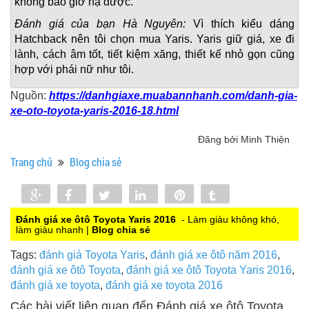
không bao giờ hạ được.
Đánh giá của bạn Hà Nguyên:
Vì thích kiểu dáng
Hatchback nên tôi chọn mua Yaris. Yaris giữ giá, xe đi
lành, cách âm tốt, tiết kiệm xăng, thiết kế nhỏ gọn cũng
hợp với phái nữ như tôi.
Nguồn:
https://danhgiaxe.muabannhanh.com/danh-gia-
xe-oto-toyota-yaris-2016-18.html
Đăng bởi Minh Thiện
Trang chủ
Blog chia sẻ
Share
Share
Tweet
Share
Pin
Tumblr
0
Đánh giá xe ôtô Toyota Yaris 2016
- Làm giàu không khó,
làm giàu nhanh |
Blog chia sẻ
Tags:
đánh giá Toyota Yaris
,
đánh giá xe ôtô năm 2016
,
đánh giá xe ôtô Toyota
,
đánh giá xe ôtô Toyota Yaris 2016
,
đánh giá xe toyota
,
đánh giá xe toyota 2016
Các bài viết liên quan đến Đánh giá xe ôtô Toyota