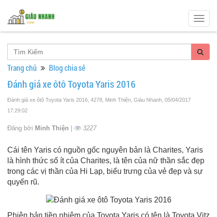
Togg
navig
Trang chủ
Blog chia sẻ
Đánh giá xe ôtô Toyota Yaris 2016
Đánh giá xe ôtô Toyota Yaris 2016, 4278, Minh Thiện, Giàu Nhanh
, 05/04/2017
17:29:02
Đăng bởi
Minh Thiện
|
3227
Cái tên Yaris có nguồn gốc nguyên bản là Charites, Yaris
là hình thức số ít của Charites, là tên của nữ thần sắc đẹp
trong các vị thần của Hi Lạp, biểu trưng của vẻ đẹp và sự
quyến rũ.
Phiên bản tiền nhiệm của Toyota Yaris có tên là Toyota Vitz