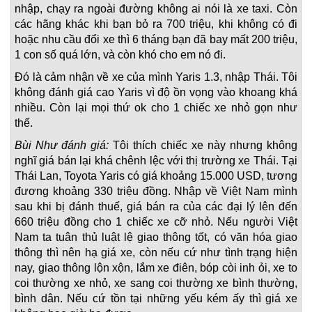
nhập, chạy ra ngoài đường không ai nói là xe taxi. Còn
các hãng khác khi bạn bỏ ra 700 triệu, khi không có đi
hoặc nhu cầu đổi xe thì 6 tháng bạn đã bay mất 200 triệu,
1 con số quá lớn, và còn khó cho em nó đi.
Đó là cảm nhận về xe của mình Yaris 1.3, nhập Thái. Tôi
không đánh giá cao Yaris vì độ ồn vọng vào khoang khá
nhiều. Còn lại mọi thứ ok cho 1 chiếc xe nhỏ gọn như
thế.
Bùi Như đánh giá:
Tôi thích chiếc xe này nhưng không
nghĩ giá bán lại khá chênh lệc với thị trường xe Thái. Tại
Thái Lan, Toyota Yaris có giá khoảng 15.000 USD, tương
đương khoảng 330 triệu đồng. Nhập về Việt Nam mình
sau khi bị đánh thuế, giá bán ra của các đại lý lên đến
660 triệu đồng cho 1 chiếc xe cỡ nhỏ. Nếu người Việt
Nam ta tuân thủ luật lệ giao thông tốt, có văn hóa giao
thông thì nên hạ giá xe, còn nếu cứ như tình trạng hiện
nay, giao thông lộn xộn, lắm xe điên, bóp còi inh ỏi, xe to
coi thường xe nhỏ, xe sang coi thường xe bình thường,
bình dân. Nếu cứ tồn tại những yếu kém ấy thì giá xe