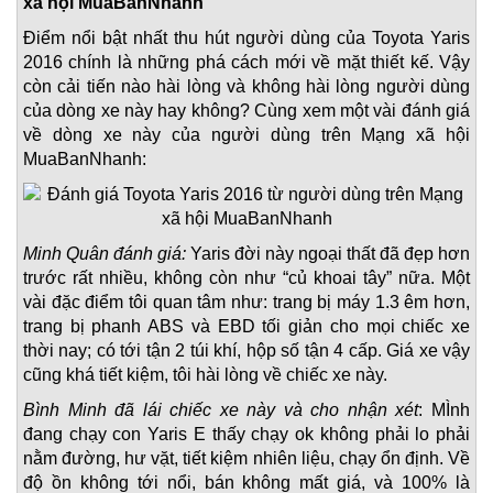
xã hội MuaBanNhanh
Điểm nổi bật nhất thu hút người dùng của Toyota Yaris
2016 chính là những phá cách mới về mặt thiết kế. Vậy
còn cải tiến nào hài lòng và không hài lòng người dùng
của dòng xe này hay không? Cùng xem một vài đánh giá
về dòng xe này của người dùng trên Mạng xã hội
MuaBanNhanh:
Minh Quân đánh giá:
Yaris đời này ngoại thất đã đẹp hơn
trước rất nhiều, không còn như “củ khoai tây” nữa. Một
vài đặc điểm tôi quan tâm như: trang bị máy 1.3 êm hơn,
trang bị phanh ABS và EBD tối giản cho mọi chiếc xe
thời nay; có tới tận 2 túi khí, hộp số tận 4 cấp. Giá xe vậy
cũng khá tiết kiệm, tôi hài lòng về chiếc xe này.
Bình Minh đã lái chiếc xe này và cho nhận xét
: MÌnh
đang chạy con Yaris E thấy chạy ok không phải lo phải
nằm đường, hư vặt, tiết kiệm nhiên liệu, chạy ổn định. Về
độ ồn không tới nổi, bán không mất giá, và 100% là