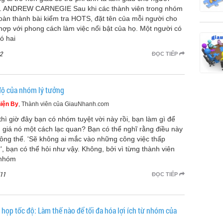
. ANDREW CARNEGIE Sau khi các thành viên trong nhóm
oàn thành bài kiểm tra HOTS, đặt tên của mỗi người cho
hợp với phong cách làm việc nổi bật của họ. Một người có
ó hai
2
ĐỌC TIẾP
độ của nhóm lý tưởng
iện By
, Thành viên của GiauNhanh.com
thì giờ đây bạn có nhóm tuyệt vời này rồi, bạn làm gì để
 giá nó một cách lạc quan? Bạn có thể nghĩ rằng điều này
hông thể. 'Sẽ không ai mắc vào những công việc thấp
', bạn có thể hỏi như vậy. Không, bởi vì từng thành viên
 nhóm
11
ĐỌC TIẾP
 họp tốc độ: Làm thế nào để tối đa hóa lợi ích từ nhóm của