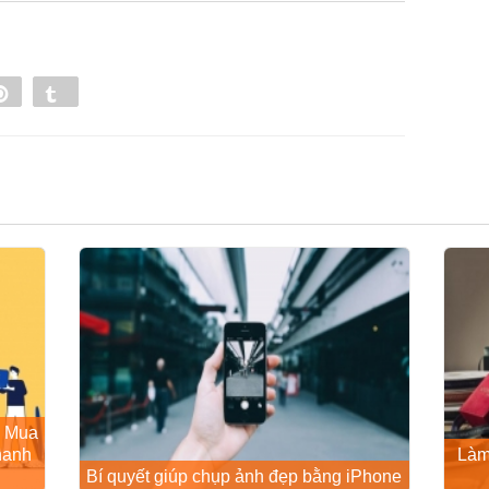
e
Pin
Tumblr
0
ử Mua
hanh
Làm
Bí quyết giúp chụp ảnh đẹp bằng iPhone