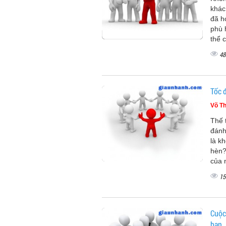
khác
đã h
phù 
thể c
48
Tốc 
Võ Th
Thế 
đánh
là k
hèn?
của
15
Cuộc
bạn