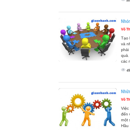
80
Nhóm
Võ Th
Tạo 
và n
phải
quả.
các 
49
Nhữn
Võ Th
Việc
đến 
một 
Hầu 