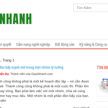
bí quyết
Cẩm nang nghề nghiệp
Bất động sản
Kỹ năng & Công cụ
, Trang 1
TIN 
đòn bẩy mạnh mẽ trong một nhóm lý tưởng
iện By
, Thành viên của GiauNhanh.com
h công không phải là một kế hoạch độc lập – nó cần được
 sẻ. Thành công cũng không phải là một cuộc thi. Phần lớn
oay vòng. Bạn phải làm việc với một nhóm, chia sẻ cùng
 mơ hay mục tiêu. Một nhóm là một phần đòn bẩy của bạn.
hiến