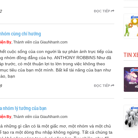
2
ĐỌC TIẾP
nhóm cùng chí hướng
iện By
, Thành viên của GiauNhanh.com
hết cuộc sống của con người là sự phản ảnh trực tiếp của
TIN 
g nhóm đồng đẳng của họ. ANTHONY ROBBINS Như đã
ập trước, có một thuận lợi to lớn trong việc không theo
 mục tiêu của bạn một mình. Bất kể tài năng của bạn như
nào, bạn
9
ĐỌC TIẾP
ra nhóm lý tưởng của bạn
iện By
, Thành viên của GiauNhanh.com
cả những gì cần có là một giấc mơ, một nhóm và một chủ
ể tạo ra một dòng thu nhập không ngừng. Tất cả chúng ta