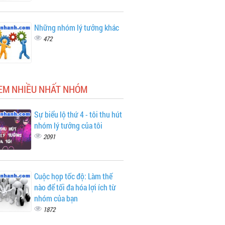
Những nhóm lý tưởng khác
472
XEM NHIỀU NHẤT NHÓM
Sự biểu lộ thứ 4 - tôi thu hút
nhóm lý tưởng của tôi
2091
Cuộc họp tốc độ: Làm thế
nào để tối đa hóa lợi ích từ
nhóm của bạn
1872