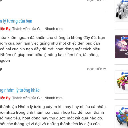
6
ĐỌC TIẾP
 lý tưởng của bạn
iện By
, Thành viên của GiauNhanh.com
hóa khôn ngoan đã khiến cho chúng ta không đầy đủ. Bạn
hóm của bạn làm việc giống như một chiếc đèn pin; cần
 có hai cục pin nạp đầy đủ mới hoạt động một cách hiệu
 Nhóm sẽ giúp bạn biểu lộ năng lực kiếm tiền, tài năng,
nguồn
9
ĐỌC TIẾP
g nhóm lý tưởng khác
iện By
, Thành viên của GiauNhanh.com
 thành lập Nhóm lý tưởng xảy ra khi hay hay nhiều cá nhân
với nhau trong tinh thần hòa thuận hợp tác để hoàn thành
số mục tiêu, hoạt động hay thu được một kết quả nào đó.
hết các thắng lợi vĩ đại và những thành tích kỳ diệu của