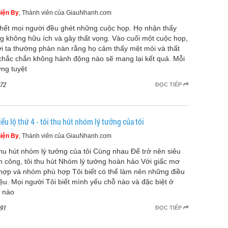
iện By
, Thành viên của GiauNhanh.com
hết mọi người đều ghét những cuộc họp. Họ nhận thấy
g không hữu ích và gây thất vọng. Vào cuối một cuộc họp,
i ta thường phàn nàn rằng họ cảm thấy mệt mỏi và thất
 chắc chắn không hành động nào sẽ mang lại kết quả. Mỗi
ởng tuyệt
72
ĐỌC TIẾP
ểu lộ thứ 4 - tôi thu hút nhóm lý tưởng của tôi
iện By
, Thành viên của GiauNhanh.com
thu hút nhóm lý tưởng của tôi Cùng nhau Để trở nên siêu
h công, tôi thu hút Nhóm lý tưởng hoàn hảo Với giấc mơ
hợp và nhóm phù hợp Tôi biết có thể làm nên những điều
iệu. Mọi người Tôi biết mình yếu chỗ nào và đặc biệt ở
 nào
91
ĐỌC TIẾP