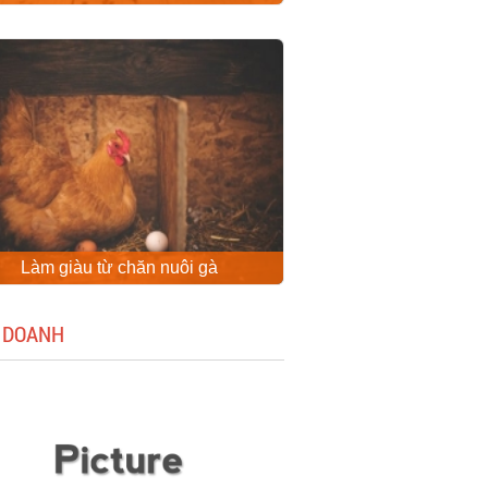
Làm giàu từ chăn nuôi gà
 DOANH