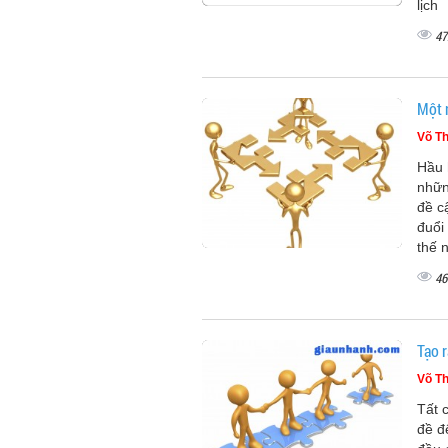
lịch
47
Một 
Võ Th
Hầu 
nhữn
đề c
đuổi
thế 
46
Tạo 
Võ Th
Tất 
đề đ