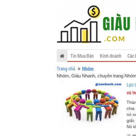
Tin Mua Bán
Kinh doanh
Các 
Trang chủ
Nhóm
Nhóm
, Giàu Nhanh, chuyên trang Nhóm
Lực 
Võ Th
Thàn
chia
nó x
giấc
Nó k