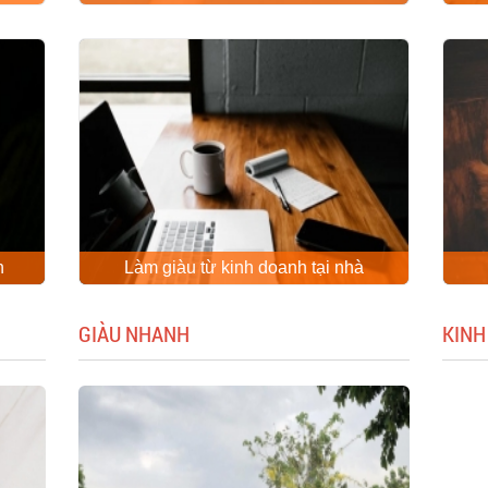
n
Làm giàu từ kinh doanh tại nhà
GIÀU NHANH
KINH