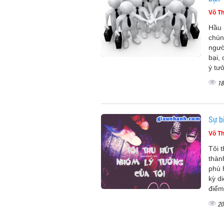
Võ Th
Hầu 
chún
ngườ
bại,
ý tư
18
Sự bi
Võ Th
Tôi 
thàn
phù 
kỳ d
điểm
20