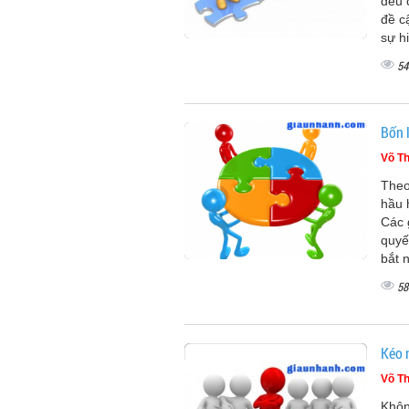
đều 
đề c
sự h
54
Bốn 
Võ Th
Theo
hầu 
Các 
quyế
bắt 
58
Kéo 
Võ Th
Khôn