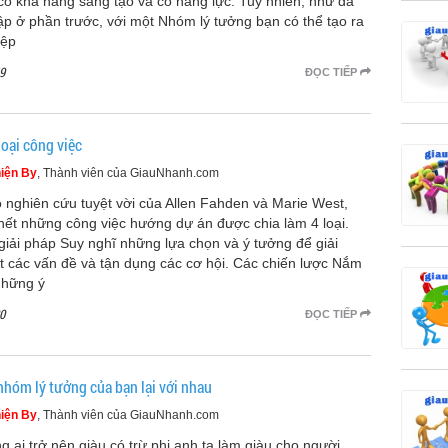
có khả năng sáng tạo và có năng lực. Tuy nhiên, như đã
ập ở phần trước, với một Nhóm lý tưởng bạn có thể tạo ra
iệp
9
ĐỌC TIẾP
loại công việc
iện By
, Thành viên của GiauNhanh.com
 nghiên cứu tuyệt vời của Allen Fahden và Marie West,
hết những công việc hướng dự án được chia làm 4 loại.
giải pháp Suy nghĩ những lựa chọn và ý tưởng để giải
t các vấn đề và tận dụng các cơ hội. Các chiến lược Nắm
những ý
0
ĐỌC TIẾP
nhóm lý tưởng của bạn lại với nhau
iện By
, Thành viên của GiauNhanh.com
g ai trở nên giàu có trừ phi anh ta làm giàu cho người