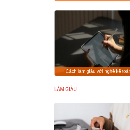
Cách làm giàu với nghề kế toá
LÀM GIÀU