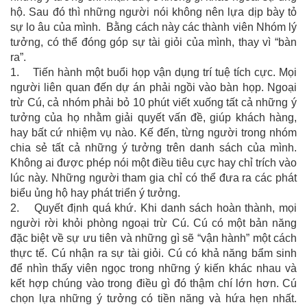
hộ. Sau đó thì những người nói không nên lựa dịp bày tỏ
sự lo âu của mình. Bằng cách này các thành viên Nhóm lý
tưởng, có thể đóng góp sự tài giỏi của mình, thay vì “bàn
ra”.
1. Tiến hành một buổi họp vận dụng trí tuệ tích cực. Mọi
người liên quan đến dự án phải ngồi vào bàn họp. Ngoại
trừ Cú, cả nhóm phải bỏ 10 phút viết xuống tất cả những ý
tưởng của họ nhằm giải quyết vấn đề, giúp khách hàng,
hay bất cứ nhiệm vụ nào. Kế đến, từng người trong nhóm
chia sẻ tất cả những ý tưởng trên danh sách của mình.
Không ai được phép nói một điều tiêu cực hay chỉ trích vào
lúc này. Những người tham gia chỉ có thể đưa ra các phát
biểu ủng hộ hay phát triển ý tưởng.
2. Quyết định quá khứ. Khi danh sách hoàn thành, mọi
người rời khỏi phòng ngoại trừ Cú. Cú có một bản năng
đặc biệt về sự ưu tiên và những gì sẽ “vận hành” một cách
thực tế. Cú nhận ra sự tài giỏi. Cú có khả năng bẩm sinh
để nhìn thấy viên ngọc trong những ý kiến khác nhau và
kết hợp chúng vào trong điều gì đó thậm chí lớn hơn. Cú
chọn lựa những ý tưởng có tiền năng và hứa hẹn nhất.