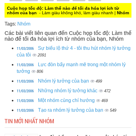
0
Cuộc họp tốc độ: Làm thế nào để tối đa hóa lợi ích từ
nhóm của bạn
- Làm giàu không khó, làm giàu nhanh |
Nhóm
Tags:
Nhóm
Các bài viết liên quan đến Cuộc họp tốc độ: Làm thế
nào để tối đa hóa lợi ích từ nhóm của bạn, Nhóm
11/03/2006
Sự biểu lộ thứ 4 - tôi thu hút nhóm lý tưởng
của tôi
2091
11/03/2006
Lực đòn bẩy mạnh mẽ trong một nhóm lý
tưởng
806
11/03/2006
Nhóm lý tưởng của bạn
499
11/03/2006
Những nhóm lý tưởng khác
472
11/03/2006
Một nhóm cùng chí hướng
469
11/03/2006
Tạo ra nhóm lý tưởng của bạn
549
TIN MỚI NHẤT NHÓM