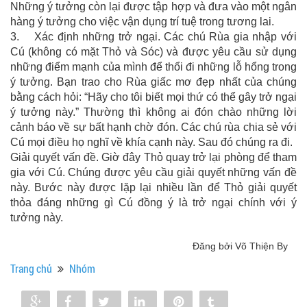
Những ý tưởng còn lại được tập hợp và đưa vào một ngân
hàng ý tưởng cho việc vận dụng trí tuệ trong tương lai.
3. Xác định những trở ngại. Các chú Rùa gia nhập với
Cú (không có mặt Thỏ và Sóc) và được yêu cầu sử dụng
những điểm mạnh của mình để thổi đi những lỗ hổng trong
ý tưởng. Bạn trao cho Rùa giấc mơ đẹp nhất của chúng
bằng cách hỏi: “Hãy cho tôi biết mọi thứ có thể gây trở ngại
ý tưởng này.” Thường thì không ai đón chào những lời
cảnh báo về sự bất hạnh chờ đón. Các chú rùa chia sẻ với
Cú mọi điều họ nghĩ về khía cạnh này. Sau đó chúng ra đi.
Giải quyết vấn đề. Giờ đây Thỏ quay trở lại phòng để tham
gia với Cú. Chúng được yêu cầu giải quyết những vấn đề
này. Bước này được lặp lại nhiều lần để Thỏ giải quyết
thỏa đáng những gì Cú đồng ý là trở ngại chính với ý
tưởng này.
Đăng bởi Võ Thiện By
Trang chủ
Nhóm
Share
Share
Tweet
Share
Pin
Tumblr