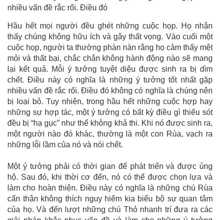
nhiều vấn đề rắc rối. Điều đó
Hầu hết mọi người đều ghét những cuộc họp. Họ nhận
thấy chúng không hữu ích và gây thất vọng. Vào cuối một
cuộc họp, người ta thường phàn nàn rằng họ cảm thấy mệt
mỏi và thất bại, chắc chắn không hành động nào sẽ mang
lại kết quả. Mỗi ý tưởng tuyệt diệu được sinh ra bị dìm
chết. Điều này có nghĩa là những ý tưởng tốt nhất gặp
nhiều vấn đề rắc rối. Điều đó không có nghĩa là chúng nên
bị loại bỏ. Tuy nhiên, trong hầu hết những cuộc hợp hay
những sự hợp tác, một ý tưởng có bất kỳ điều gì thiếu sót
đều bị “hạ gục” như thể không khả thi. Khi nó được sinh ra,
một người nào đó khác, thường là một con Rùa, vạch ra
những lỗi lầm của nó và nói chết.
Một ý tưởng phải có thời gian để phát triển và được ủng
hộ. Sau đó, khi thời cơ đến, nó có thể được chọn lựa và
làm cho hoàn thiện. Điều này có nghĩa là những chú Rùa
cẩn thận không thích nguy hiểm kia biểu bộ sự quan tâm
của họ. Và đến lượt những chú Thỏ nhanh trí đưa ra các