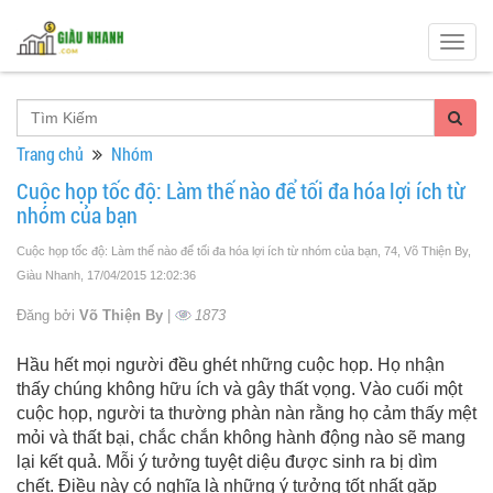
Togg
navig
Trang chủ
Nhóm
Cuộc họp tốc độ: Làm thế nào để tối đa hóa lợi ích từ
nhóm của bạn
Cuộc họp tốc độ: Làm thế nào để tối đa hóa lợi ích từ nhóm của bạn, 74, Võ Thiện By,
Giàu Nhanh
, 17/04/2015 12:02:36
Đăng bởi
Võ Thiện By
|
1873
Hầu hết mọi người đều ghét những cuộc họp. Họ nhận
thấy chúng không hữu ích và gây thất vọng. Vào cuối một
cuộc họp, người ta thường phàn nàn rằng họ cảm thấy mệt
mỏi và thất bại, chắc chắn không hành động nào sẽ mang
lại kết quả. Mỗi ý tưởng tuyệt diệu được sinh ra bị dìm
chết. Điều này có nghĩa là những ý tưởng tốt nhất gặp