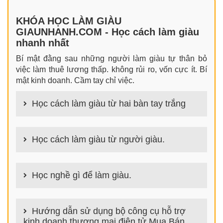
KHÓA HỌC LÀM GIÀU
GIAUNHANH.COM - Học cách làm giàu
nhanh nhất
Bí mật đằng sau những người làm giàu tự thân bỏ
việc làm thuê lương thấp. không rủi ro, vốn cực ít. Bí
mật kinh doanh. Cầm tay chỉ việc.
Học cách làm giàu từ hai bàn tay trắng
100+ cách làm giàu từ hai bàn tay trắng đơn giản
nhưng hiệu quả bất ngờ. Bạn có thể thành công ngay
Học cách làm giàu từ người giàu.
cả khi không có gì trong tay.
100+ Bài học, bí quyết, tư duy, nguyên tắc, định luật
làm giàu từ người giàu. Bạn sẽ có được góc nhìn đa
Học nghề gì để làm giàu.
chiều khi đi sâu vào phân tích cách người giàu làm
giàu
Làm nghề gì bây giờ? Nghề dễ kiếm tiền nhiều tiền
nhất hiện nay là gì? Nên học nghề gì để kiếm tiền
Hướng dẫn sử dụng bộ công cụ hỗ trợ
hiện nay? Nghề kiếm tiền tại nhà nào đơn giản thu
kinh doanh thương mại điện tử Mua Bán