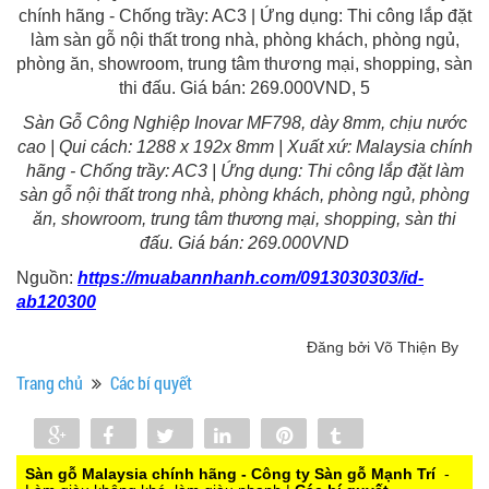
Sàn Gỗ Công Nghiệp Inovar MF798, dày 8mm, chịu nước
cao | Qui cách: 1288 x 192x 8mm | Xuất xứ: Malaysia chính
hãng - Chống trầy: AC3 | Ứng dụng: Thi công lắp đặt làm
sàn gỗ nội thất trong nhà, phòng khách, phòng ngủ, phòng
ăn, showroom, trung tâm thương mại, shopping, sàn thi
đấu. Giá bán: 269.000VND
Nguồn:
https://muabannhanh.com/0913030303/id-
ab120300
Đăng bởi Võ Thiện By
Trang chủ
Các bí quyết
Share
Share
Tweet
Share
Pin
Tumblr
0
Sàn gỗ Malaysia chính hãng - Công ty Sàn gỗ Mạnh Trí
-