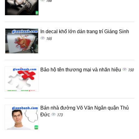
168
In decal khổ lớn dán trang trí Giáng Sinh
165
Bảo hộ tên thương mại và nhãn hiệu
150
Bán nhà đường Võ Văn Ngân quận Thủ
Đức
173