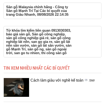
Sàn gỗ Malaysia chính hãng - Công ty
Sàn gỗ Mạnh Trí Tại Các bí quyết của
trang Giàu Nhanh, 08/08/2026 22:14:35
Từ khóa tìm kiếm liên quan 0913030303,
báo giá sàn gỗ, Sàn gỗ công nghiệp,
sàn gỗ công nghiệp giá rẻ, sàn gỗ công
nghiệp lát nền, san go gia re, sàn gỗ lát
nền sân vườn, sàn gỗ lát sân vườn, sàn
gỗ Mạnh Trí, sàn gỗ ng, sàn gỗ ngoài
trời, san go tu nhien, thi công sàn gỗ
TIN XEM NHIỀU NHẤT CÁC BÍ QUYẾT
Cách làm giàu với nghề kế toán
7849