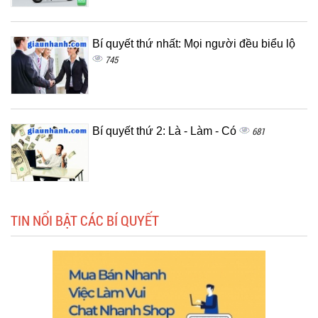
Bí quyết thứ nhất: Mọi người đều biểu lộ
745
Bí quyết thứ 2: Là - Làm - Có
681
TIN NỔI BẬT CÁC BÍ QUYẾT