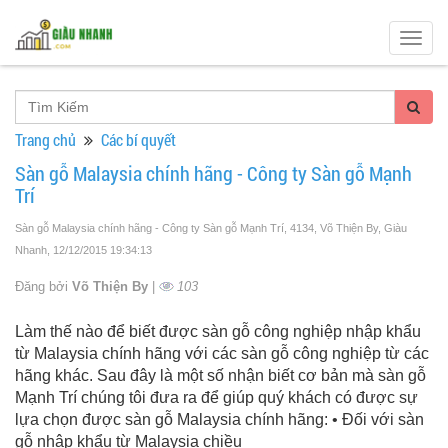
Togg
navig
Trang chủ
Các bí quyết
Sàn gỗ Malaysia chính hãng - Công ty Sàn gỗ Mạnh
Trí
Sàn gỗ Malaysia chính hãng - Công ty Sàn gỗ Mạnh Trí, 4134, Võ Thiện By, Giàu
Nhanh
, 12/12/2015 19:34:13
Đăng bởi
Võ Thiện By
|
103
Làm thế nào để biết được sàn gỗ công nghiệp nhập khẩu
từ Malaysia chính hãng với các sàn gỗ công nghiệp từ các
hãng khác. Sau đây là một số nhận biết cơ bản mà sàn gỗ
Mạnh Trí chúng tôi đưa ra để giúp quý khách có được sự
lựa chọn được sàn gỗ Malaysia chính hãng: • Đối với sàn
gỗ nhập khẩu từ Malaysia chiều