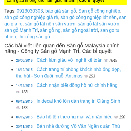
Làm giàu không khó, làm giàu nhanh |
Các bí quyết
Tags:
0913030303
,
báo giá sàn gỗ
,
Sàn gỗ công nghiệp
,
sàn gỗ công nghiệp giá rẻ
,
sàn gỗ công nghiệp lát nền
,
san
go gia re
,
sàn gỗ lát nền sân vườn
,
sàn gỗ lát sân vườn
,
sàn gỗ Mạnh Trí
,
sàn gỗ ng
,
sàn gỗ ngoài trời
,
san go tu
nhien
,
thi công sàn gỗ
Các bài viết liên quan đến Sàn gỗ Malaysia chính
hãng - Công ty Sàn gỗ Mạnh Trí, Các bí quyết
29/05/2019
Cách làm giàu với nghề kế toán
7849
16/12/2015
Cách trang trí phòng khách nhà ống đẹp,
thu hút - Sơn đuổi muỗi Antimos
253
14/12/2015
Cách nhận biết đồng hồ nữ chính hãng
168
09/12/2015
In decal khổ lớn dán trang trí Giáng Sinh
165
04/12/2015
Bảo hộ tên thương mại và nhãn hiệu
150
30/11/2015
Bán nhà đường Võ Văn Ngân quận Thủ