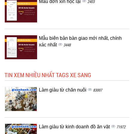
Mẫu đơn xin học lại
2403
Mẫu biên bản bàn giao mới nhất, chính
xác nhất
3448
TIN XEM NHIỀU NHẤT TAGS XE SANG
Làm giàu từ chăn nuôi
83007
Làm giàu từ kinh doanh đồ ăn vặt
71972