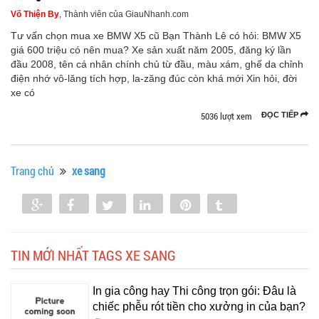
Võ Thiện By
, Thành viên của GiauNhanh.com
Tư vấn chọn mua xe BMW X5 cũ Bạn Thành Lê có hỏi: BMW X5
giá 600 triệu có nên mua? Xe sản xuất năm 2005, đăng ký lần
đầu 2008, tên cá nhân chính chủ từ đầu, màu xám, ghế da chỉnh
điện nhớ vô-lăng tích hợp, la-zăng đúc còn khá mới Xin hỏi, đời
xe có
5036 lượt xem
ĐỌC TIẾP
Trang chủ
xe sang
Share
Share
Tweet
Share
Pin
Tumblr
0
TIN MỚI NHẤT TAGS XE SANG
In gia công hay Thi công trọn gói: Đâu là
chiếc phễu rót tiền cho xưởng in của bạn?