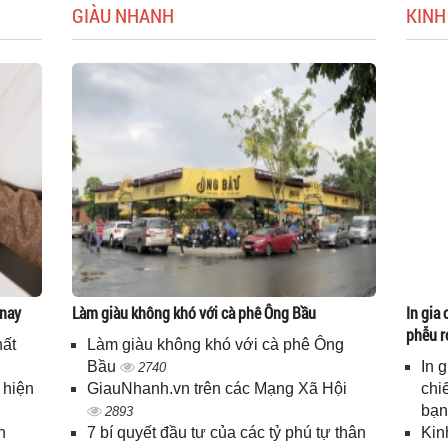
GIÀU NHANH
KINH
 nay
Làm giàu không khó với cà phê Ông Bầu
In gia 
phễu r
hất
Làm giàu không khó với cà phê Ông
Bầu
In 
2740
 hiện
GiauNhanh.vn trên các Mạng Xã Hội
chi
bạ
2893
n
7 bí quyết đầu tư của các tỷ phú tự thân
Kin