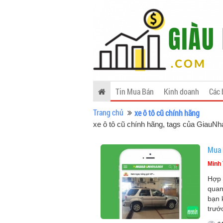
Tin Mua Bán
Kinh doanh
Các 
Trang chủ
xe ô tô cũ chính hãng
xe ô tô cũ chính hãng, tags của GiauN
Mua 
Minh 
Hợp 
quan
bạn 
trướ