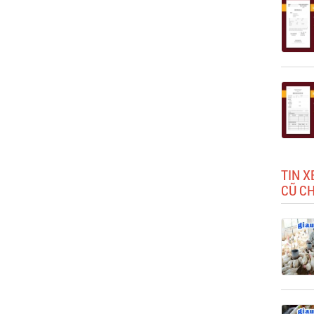
TIN X
CŨ C