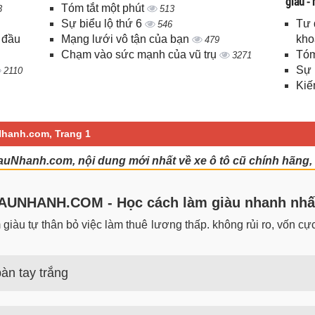
giàu -
Tóm tắt một phút
3
513
Sự biểu lộ thứ 6
Tư 
546
 đầu
Mạng lưới vô tận của bạn
kho
479
Chạm vào sức mạnh của vũ trụ
Tóm
3271
Sự 
2110
Kiế
Nhanh.com, Trang 1
iauNhanh.com, nội dung mới nhất về xe ô tô cũ chính hãng,
UNHANH.COM - Học cách làm giàu nhanh nhấ
iàu tự thân bỏ việc làm thuê lương thấp. không rủi ro, vốn cực 
àn tay trắng
 trắng đơn giản nhưng hiệu quả bất ngờ. Bạn có thể thành công 