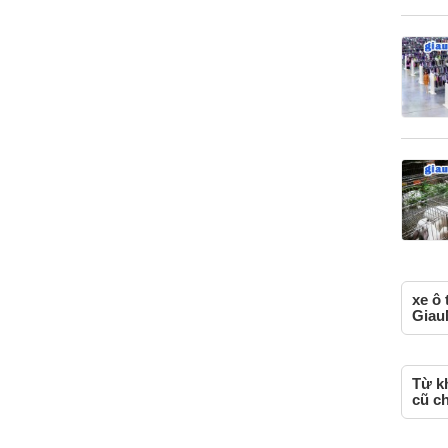
xe ô 
Giau
Từ kh
cũ c