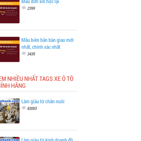
Mẫu đơn xin học lại
2399
Mẫu biên bản bàn giao mới
nhất, chính xác nhất
3439
EM NHIỀU NHẤT TAGS XE Ô TÔ
HÍNH HÃNG
Làm giàu từ chăn nuôi
83003
Làm giàu từ kinh doanh đồ