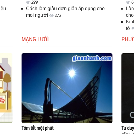
229
6
iệu
Cách làm giàu đơn giản áp dụng cho
Làm
mọi người
chơ
273
Kin
tô
MẠNG LƯỚI
PHƯ
Tóm tắt một phút
Tư duy