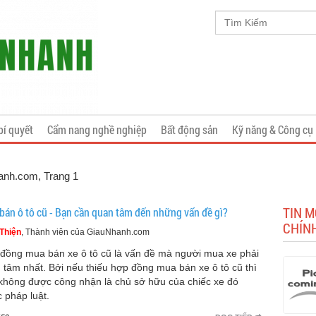
bí quyết
Cẩm nang nghề nghiệp
Bất động sản
Kỹ năng & Công cụ
hanh.com
, Trang 1
TIN M
bán ô tô cũ - Bạn cần quan tâm đến những vấn đề gì?
CHÍN
Thiện
, Thành viên của GiauNhanh.com
đồng mua bán xe ô tô cũ là vấn đề mà người mua xe phải
 tâm nhất. Bởi nếu thiếu hợp đồng mua bán xe ô tô cũ thì
không được công nhận là chủ sở hữu của chiếc xe đó
c pháp luật.