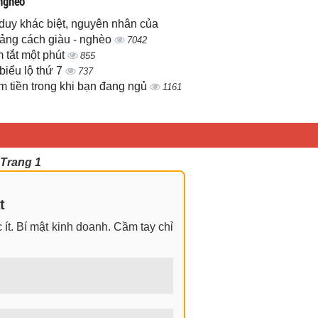
 nghèo
duy khác biệt, nguyên nhân của
ảng cách giàu - nghèo
7042
 tắt một phút
855
biểu lộ thứ 7
737
m tiền trong khi bạn đang ngủ
1161
 Trang 1
t
ít. Bí mật kinh doanh. Cầm tay chỉ
ngay cả khi không có gì trong tay.