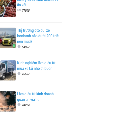
ăn vặt
71965
Thị trường ôtô cũ: xe
bonbanh nào dưới 200 triệu
nên mua?
54907
Kinh nghiệm làm giàu từ
mua xe tải nhỏ đi buôn
45637
Làm giàu từ kinh doanh
quán ăn vỉa hè
44274