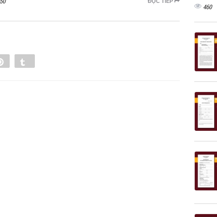
50
ĐỌC TIẾP
460
e
Pin
Tumblr
0