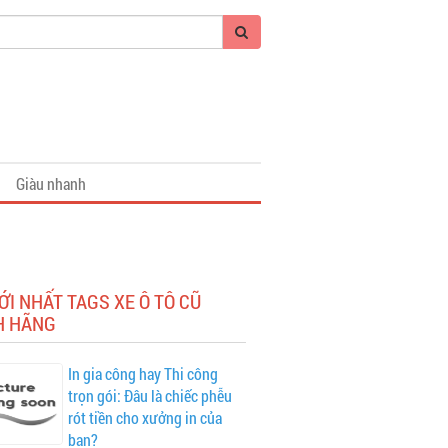
Giàu nhanh
ỚI NHẤT TAGS XE Ô TÔ CŨ
H HÃNG
In gia công hay Thi công
trọn gói: Đâu là chiếc phễu
rót tiền cho xưởng in của
bạn?