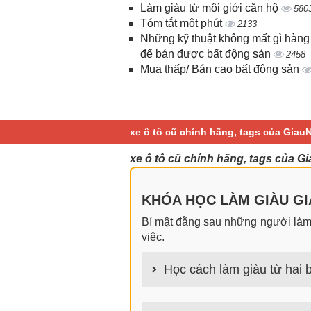
Làm giàu từ môi giới căn hộ
580
Tóm tắt một phút
2133
Những kỹ thuật không mất gì hàng
để bán được bất động sản
2458
Mua thấp/ Bán cao bất động sản
xe ô tô cũ chính hãng, tags của Giau
xe ô tô cũ chính hãng, tags của G
KHÓA HỌC LÀM GIÀU GIA
Bí mật đằng sau những người làm g
việc.
Học cách làm giàu từ hai b
100+ cách làm giàu từ hai bàn tay