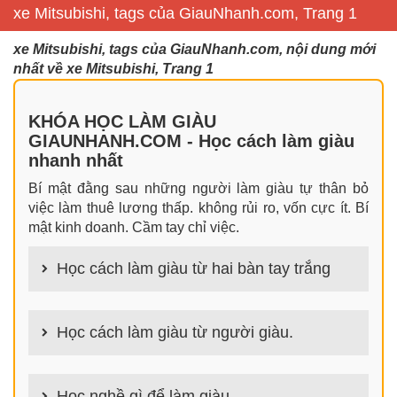
xe Mitsubishi, tags của GiauNhanh.com, Trang 1
xe Mitsubishi, tags của GiauNhanh.com, nội dung mới
nhất về xe Mitsubishi, Trang 1
KHÓA HỌC LÀM GIÀU
GIAUNHANH.COM - Học cách làm giàu
nhanh nhất
Bí mật đằng sau những người làm giàu tự thân bỏ
việc làm thuê lương thấp. không rủi ro, vốn cực ít. Bí
mật kinh doanh. Cầm tay chỉ việc.
Học cách làm giàu từ hai bàn tay trắng
100+ cách làm giàu từ hai bàn tay trắng đơn giản
nhưng hiệu quả bất ngờ. Bạn có thể thành công ngay
Học cách làm giàu từ người giàu.
cả khi không có gì trong tay.
100+ Bài học, bí quyết, tư duy, nguyên tắc, định luật
làm giàu từ người giàu. Bạn sẽ có được góc nhìn đa
Học nghề gì để làm giàu.