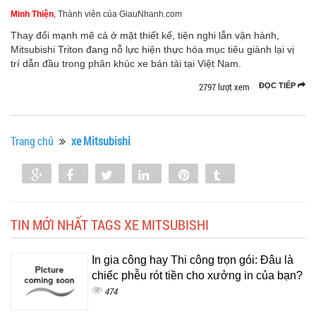
Minh Thiện
, Thành viên của GiauNhanh.com
Thay đổi mạnh mẽ cả ở mặt thiết kế, tiện nghi lẫn vận hành,
Mitsubishi Triton đang nỗ lực hiện thực hóa mục tiêu giành lại vị
trí dẫn đầu trong phân khúc xe bán tải tại Việt Nam.
2797 lượt xem
ĐỌC TIẾP
Trang chủ
xe Mitsubishi
Share
Share
Tweet
Share
Pin
Tumblr
0
TIN MỚI NHẤT TAGS XE MITSUBISHI
In gia công hay Thi công trọn gói: Đâu là
chiếc phễu rót tiền cho xưởng in của bạn?
474