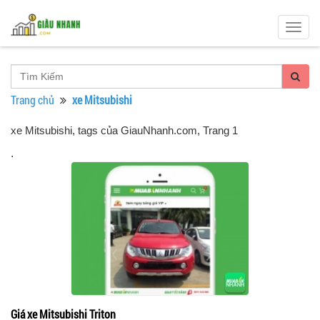
Togg
navig
Trang chủ
xe Mitsubishi
xe Mitsubishi, tags của GiauNhanh.com
, Trang 1
.
Giá xe Mitsubishi Triton