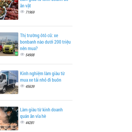
ăn vặt
71969
Thị trường ôtô cũ: xe
bonbanh nào dưới 200 triệu
nên mua?
54908
Kinh nghiệm làm giàu từ
mua xe tải nhỏ đi buôn
45639
Làm giàu từ kinh doanh
quán ăn vỉa hè
44281