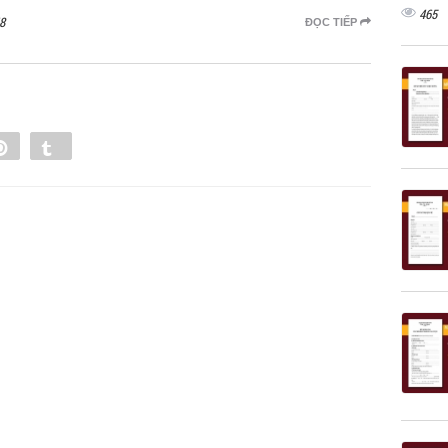
465
8
ĐỌC TIẾP
e
Pin
Tumblr
0