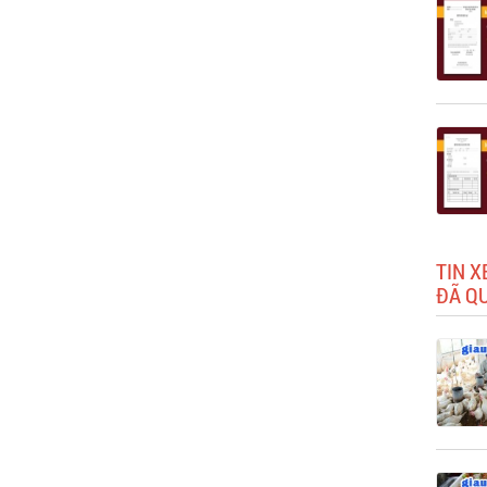
TIN X
ĐÃ Q