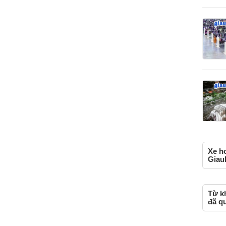
Xe h
Giau
Từ kh
đã q