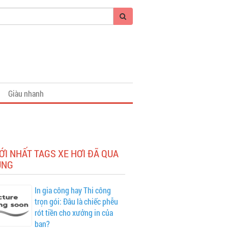
Giàu nhanh
ỚI NHẤT TAGS XE HƠI ĐÃ QUA
ỤNG
In gia công hay Thi công
trọn gói: Đâu là chiếc phễu
rót tiền cho xưởng in của
bạn?