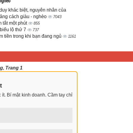
 nghèo
duy khác biệt, nguyên nhân của
ảng cách giàu - nghèo
7043
 tắt một phút
855
biểu lộ thứ 7
737
m tiền trong khi bạn đang ngủ
1161
g, Trang 1
t
ít. Bí mật kinh doanh. Cầm tay chỉ
ngay cả khi không có gì trong tay.