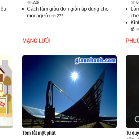
229
6
iệu
Cách làm giàu đơn giản áp dụng cho
Làm
mọi người
chơ
273
Kin
tô
MẠNG LƯỚI
PHƯ
Tóm tắt một phút
Tư duy