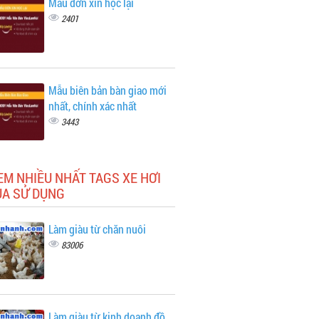
Mẫu đơn xin học lại
2401
Mẫu biên bản bàn giao mới
nhất, chính xác nhất
3443
EM NHIỀU NHẤT TAGS XE HƠI
UA SỬ DỤNG
Làm giàu từ chăn nuôi
83006
Làm giàu từ kinh doanh đồ