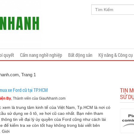
bí quyết
Cẩm nang nghề nghiệp
Bất động sản
Kỹ năng & Công cụ
Nhanh.com
, Trang 1
TIN M
mua xe Ford cũ tại TP.HCM
SỬ D
iện By
, Thành viên của GiauNhanh.com
 xem là trung tâm kinh tế của Việt Nam, Tp.HCM là nơi có
cầu sử dụng xe ô tô, xe hơi cũ cao nhất. Bạn nên tham
 thông tin về đại lý ủy quyền của Ford cũng như cách lái
xe để kiểm tra xe còn tốt hay không trong bài viết bên
. Giới