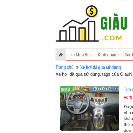
Tin Mua Bán
Kinh doanh
Các 
Trang chủ
Xe hơi đã qua sử dụng
Xe hơi đã qua sử dụng, tags của Giau
Tìm 
Võ Th
Được
nhu 
khảo
thử 
dưới