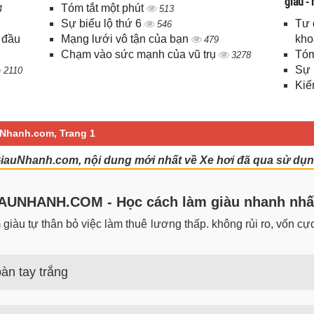
giàu -
Tóm tắt một phút
4
513
Sự biểu lộ thứ 6
Tư 
546
 đầu
Mạng lưới vô tận của bạn
kho
479
Chạm vào sức mạnh của vũ trụ
Tóm
3278
Sự 
2110
Kiế
uNhanh.com, Trang 1
GiauNhanh.com, nội dung mới nhất về Xe hơi đã qua sử dụn
UNHANH.COM - Học cách làm giàu nhanh nhấ
iàu tự thân bỏ việc làm thuê lương thấp. không rủi ro, vốn cực 
àn tay trắng
 trắng đơn giản nhưng hiệu quả bất ngờ. Bạn có thể thành công 