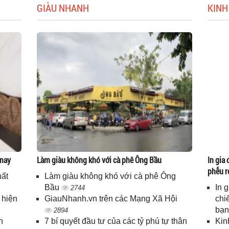
GIÀU NHANH
KINH
 nay
Làm giàu không khó với cà phê Ông Bầu
In gia 
phễu r
hất
Làm giàu không khó với cà phê Ông
Bầu
In 
2744
 hiện
GiauNhanh.vn trên các Mạng Xã Hội
chi
bạ
2894
n
7 bí quyết đầu tư của các tỷ phú tự thân
Kin