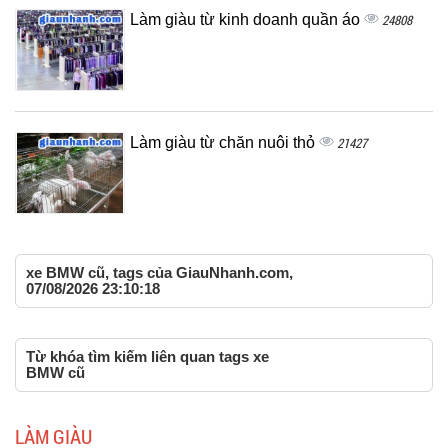
Làm giàu từ kinh doanh quần áo
24808
Làm giàu từ chăn nuôi thỏ
21427
xe BMW cũ, tags của GiauNhanh.com,
07/08/2026 23:10:18
Từ khóa tìm kiếm liên quan tags xe
BMW cũ
LÀM GIÀU