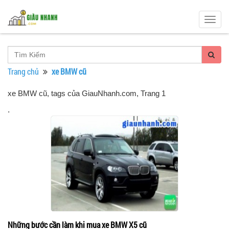
Togg
navig
Trang chủ
xe BMW cũ
xe BMW cũ, tags của GiauNhanh.com
, Trang 1
.
Những bước cần làm khi mua xe BMW X5 cũ