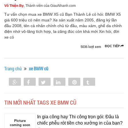
Võ Thiện By
, Thành viên của GiauNhanh.com
Tư vấn chọn mua xe BMW X5 cũ Bạn Thành Lê có hỏi: BMW X5
giá 600 triệu có nên mua? Xe sản xuất năm 2005, đăng ký lần
đầu 2008, tên cá nhân chính chủ từ đầu, màu xám, ghế da chỉnh
điện nhớ vô-lăng tích hợp, la-zăng đúc còn khá mới Xin hỏi, đời
xe có
5036 lượt xem
ĐỌC TIẾP
Trang chủ
xe BMW cũ
Share
Share
Tweet
Share
Pin
Tumblr
0
TIN MỚI NHẤT TAGS XE BMW CŨ
In gia công hay Thi công trọn gói: Đâu là
chiếc phễu rót tiền cho xưởng in của bạn?