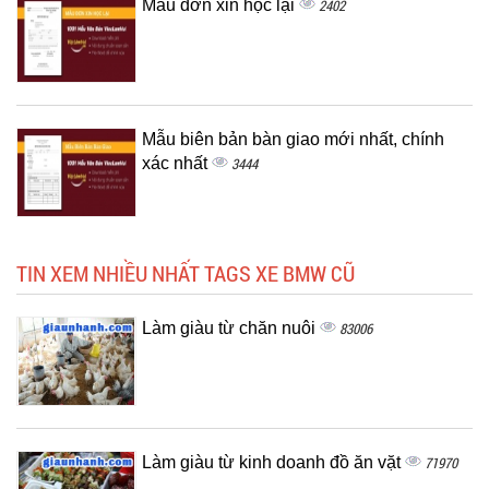
Mẫu đơn xin học lại
2402
Mẫu biên bản bàn giao mới nhất, chính
xác nhất
3444
TIN XEM NHIỀU NHẤT TAGS XE BMW CŨ
Làm giàu từ chăn nuôi
83006
Làm giàu từ kinh doanh đồ ăn vặt
71970