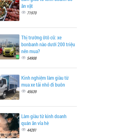
ăn vặt
71970
Thị trường ôtô cũ: xe
bonbanh nào dưới 200 triệu
nên mua?
54908
Kinh nghiệm làm giàu từ
mua xe tải nhỏ đi buôn
45639
Làm giàu từ kinh doanh
quán ăn vỉa hè
44281