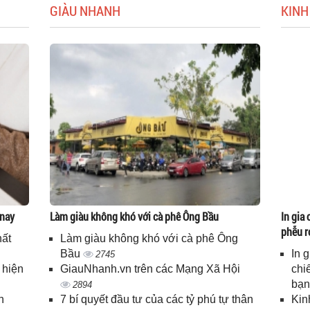
GIÀU NHANH
KINH
 nay
Làm giàu không khó với cà phê Ông Bầu
In gia 
phễu r
hất
Làm giàu không khó với cà phê Ông
Bầu
In 
2745
 hiện
GiauNhanh.vn trên các Mạng Xã Hội
chi
bạ
2894
n
7 bí quyết đầu tư của các tỷ phú tự thân
Kin