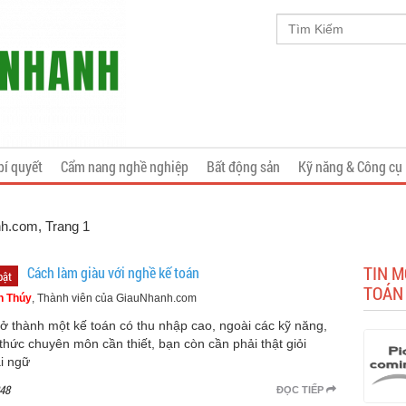
bí quyết
Cẩm nang nghề nghiệp
Bất động sản
Kỹ năng & Công cụ
nh.com
, Trang 1
TIN M
Cách làm giàu với nghề kế toán
bật
TOÁN
h Thúy
, Thành viên của GiauNhanh.com
rở thành một kế toán có thu nhập cao, ngoài các kỹ năng,
 thức chuyên môn cần thiết, bạn còn cần phải thật giỏi
i ngữ
48
ĐỌC TIẾP