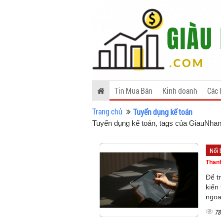
Tin Mua Bán
Kinh doanh
Các 
Trang chủ
Tuyển dụng kế toán
Tuyển dụng kế toán, tags của GiauNha
Nổi 
Than
Để t
kiến
ngoạ
78