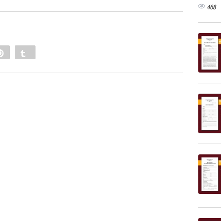
468
e
Pin
Tumblr
0