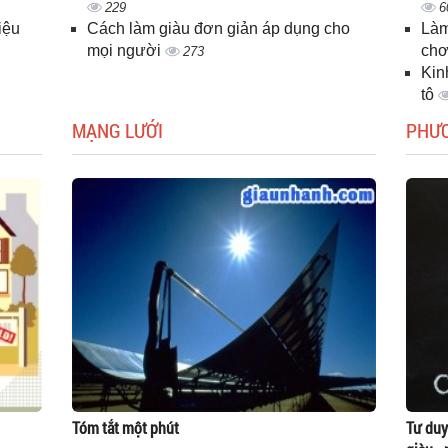
229
6
iệu
Cách làm giàu đơn giản áp dụng cho
Làm
mọi người
chơ
273
Kin
tô
MẠNG LƯỚI
PHƯ
Tóm tắt một phút
Tư duy