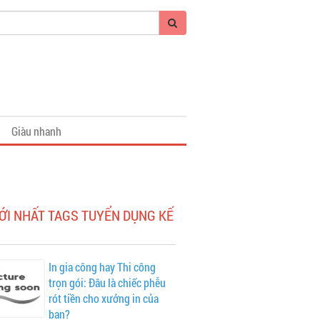
Giàu nhanh
ỚI NHẤT TAGS TUYỂN DỤNG KẾ
In gia công hay Thi công
trọn gói: Đâu là chiếc phễu
rót tiền cho xưởng in của
bạn?