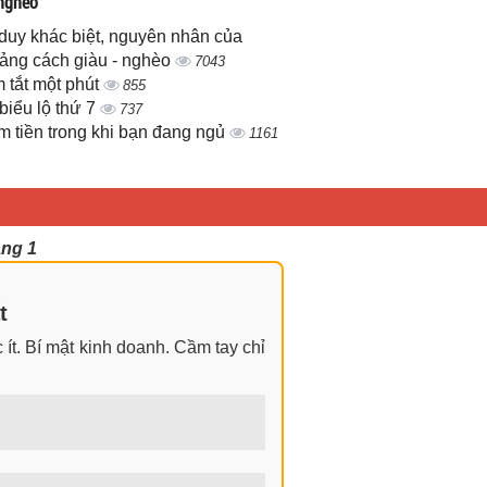
 nghèo
duy khác biệt, nguyên nhân của
ảng cách giàu - nghèo
7043
 tắt một phút
855
biểu lộ thứ 7
737
m tiền trong khi bạn đang ngủ
1161
ang 1
t
ít. Bí mật kinh doanh. Cầm tay chỉ
ngay cả khi không có gì trong tay.