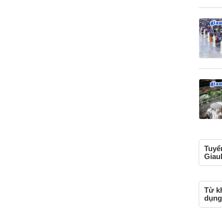
Tuyể
Giau
Từ k
dụng