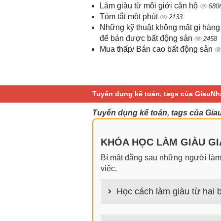
Làm giàu từ môi giới căn hộ
580
Tóm tắt một phút
2133
Những kỹ thuật không mất gì hàng
để bán được bất động sản
2458
Mua thấp/ Bán cao bất động sản
Tuyển dụng kế toán, tags của GiauNh
Tuyển dụng kế toán, tags của Gia
KHÓA HỌC LÀM GIÀU GIA
Bí mật đằng sau những người làm g
việc.
Học cách làm giàu từ hai b
100+ cách làm giàu từ hai bàn tay