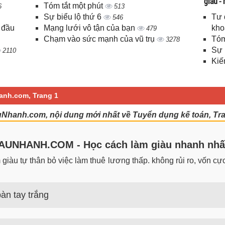
giàu -
Tóm tắt một phút
6
513
Sự biểu lộ thứ 6
Tư 
546
 đầu
Mạng lưới vô tận của bạn
kho
479
Chạm vào sức mạnh của vũ trụ
Tóm
3278
Sự 
2110
Kiế
anh.com, Trang 1
uNhanh.com, nội dung mới nhất về Tuyển dụng kế toán, Tr
UNHANH.COM - Học cách làm giàu nhanh nhấ
iàu tự thân bỏ việc làm thuê lương thấp. không rủi ro, vốn cực 
àn tay trắng
 trắng đơn giản nhưng hiệu quả bất ngờ. Bạn có thể thành công 