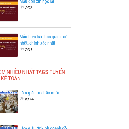
Mẫu đơn xin học lại
2402
Mẫu biên bản bàn giao mới
nhất, chính xác nhất
3444
EM NHIỀU NHẤT TAGS TUYỂN
 KẾ TOÁN
Làm giàu từ chăn nuôi
83006
Làm giàu từ kinh doanh đồ