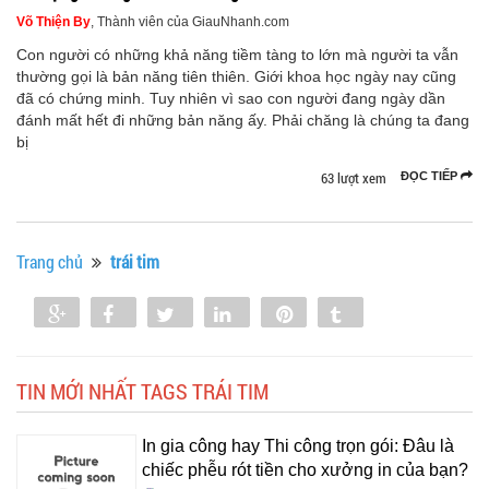
Võ Thiện By
, Thành viên của GiauNhanh.com
Con người có những khả năng tiềm tàng to lớn mà người ta vẫn
thường gọi là bản năng tiên thiên. Giới khoa học ngày nay cũng
đã có chứng minh. Tuy nhiên vì sao con người đang ngày dần
đánh mất hết đi những bản năng ấy. Phải chăng là chúng ta đang
bị
63 lượt xem
ĐỌC TIẾP
Trang chủ
trái tim
Share
Share
Tweet
Share
Pin
Tumblr
0
TIN MỚI NHẤT TAGS TRÁI TIM
In gia công hay Thi công trọn gói: Đâu là
chiếc phễu rót tiền cho xưởng in của bạn?