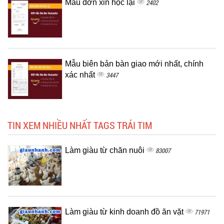
Mẫu đơn xin học lại
2402
Mẫu biên bản bàn giao mới nhất, chính
xác nhất
3447
TIN XEM NHIỀU NHẤT TAGS TRÁI TIM
Làm giàu từ chăn nuôi
83007
Làm giàu từ kinh doanh đồ ăn vặt
71971