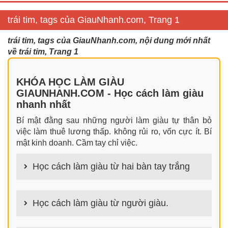
trái tim, tags của GiauNhanh.com, Trang 1
trái tim, tags của GiauNhanh.com, nội dung mới nhất
về trái tim, Trang 1
KHÓA HỌC LÀM GIÀU
GIAUNHANH.COM - Học cách làm giàu
nhanh nhất
Bí mật đằng sau những người làm giàu tự thân bỏ
việc làm thuê lương thấp. không rủi ro, vốn cực ít. Bí
mật kinh doanh. Cầm tay chỉ việc.
Học cách làm giàu từ hai bàn tay trắng
100+ cách làm giàu từ hai bàn tay trắng đơn giản
nhưng hiệu quả bất ngờ. Bạn có thể thành công ngay
Học cách làm giàu từ người giàu.
cả khi không có gì trong tay.
100+ Bài học, bí quyết, tư duy, nguyên tắc, định luật