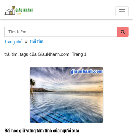
Togg
navig
Trang chủ
trái tim
trái tim, tags của GiauNhanh.com
, Trang 1
.
Bài học giữ vững tâm tính của người xưa