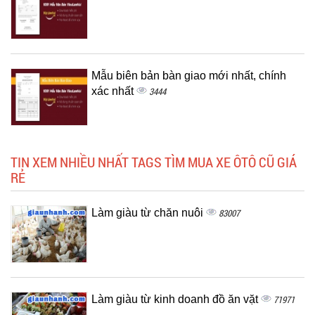
Mẫu biên bản bàn giao mới nhất, chính
xác nhất
3444
TIN XEM NHIỀU NHẤT TAGS TÌM MUA XE ÔTÔ CŨ GIÁ
RẺ
Làm giàu từ chăn nuôi
83007
Làm giàu từ kinh doanh đồ ăn vặt
71971