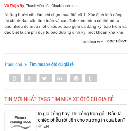
Võ Thiện By
, Thành viên của GiauNhanh.com
Những bước cần làm khi chọn mua ôtô cũ 1. Xác định khả năng
tài chính Bạn cần tính toán và xác định xem mình có thể bỏ ra
bao nhiêu để mua một chiếc xe bao gồm cả đăng ký, bảo hiểm và
đặc biệt là chi phí duy tu bảo dưỡng định kỳ, một khoản kha khá
2678 lượt xem
ĐỌC TIẾP
Trang chủ
Tìm mua xe ôtô cũ giá rẻ
Share
Share
Tweet
Share
Pin
Tumblr
0
TIN MỚI NHẤT TAGS TÌM MUA XE ÔTÔ CŨ GIÁ RẺ
In gia công hay Thi công trọn gói: Đâu là
chiếc phễu rót tiền cho xưởng in của bạn?
469