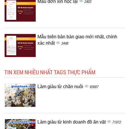
Mẫu đơn xin học lại
2403
Mẫu biên bản bàn giao mới nhất, chính
xác nhất
3448
TIN XEM NHIỀU NHẤT TAGS THỰC PHẨM
Làm giàu từ chăn nuôi
83007
Làm giàu từ kinh doanh đồ ăn vặt
71972