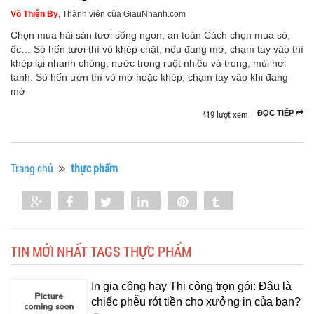
Võ Thiện By
, Thành viên của GiauNhanh.com
Chọn mua hải sản tươi sống ngon, an toàn Cách chọn mua sò,
ốc… Sò hến tươi thì vỏ khép chặt, nếu đang mở, chạm tay vào thì
khép lại nhanh chóng, nước trong ruột nhiều và trong, mùi hơi
tanh. Sò hến ươn thì vỏ mở hoặc khép, chạm tay vào khi đang
mở
419 lượt xem
ĐỌC TIẾP
Trang chủ
thực phẩm
Share
Share
Tweet
Share
Pin
Tumblr
0
TIN MỚI NHẤT TAGS THỰC PHẨM
In gia công hay Thi công trọn gói: Đâu là
chiếc phễu rót tiền cho xưởng in của bạn?