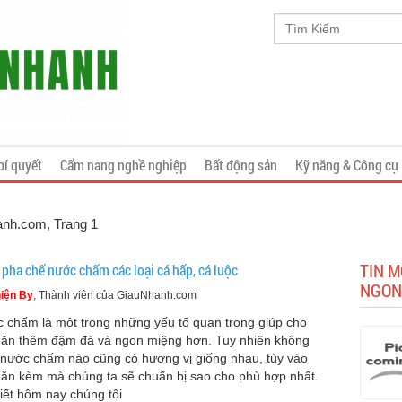
bí quyết
Cẩm nang nghề nghiệp
Bất động sản
Kỹ năng & Công cụ
anh.com
, Trang 1
TIN 
 pha chế nước chấm các loại cá hấp, cá luộc
NGON
iện By
, Thành viên của GiauNhanh.com
 chấm là một trong những yếu tố quan trọng giúp cho
ăn thêm đậm đà và ngon miệng hơn. Tuy nhiên không
 nước chấm nào cũng có hương vị giống nhau, tùy vào
ăn kèm mà chúng ta sẽ chuẩn bị sao cho phù hợp nhất.
viết hôm nay chúng tôi