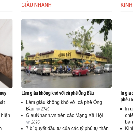
GIÀU NHANH
KINH
 nay
Làm giàu không khó với cà phê Ông Bầu
In gia 
phễu r
hất
Làm giàu không khó với cà phê Ông
Bầu
In 
2745
 hiện
GiauNhanh.vn trên các Mạng Xã Hội
chi
bạ
2895
n
7 bí quyết đầu tư của các tỷ phú tự thân
Kin