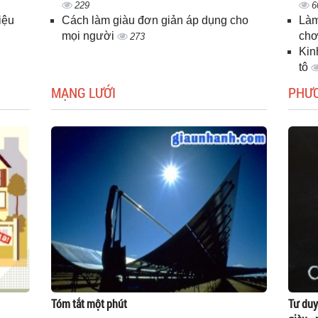
229
6
iệu
Cách làm giàu đơn giản áp dụng cho
Làm
mọi người
chơ
273
Kin
tô
MẠNG LƯỚI
PHƯ
Tóm tắt một phút
Tư duy