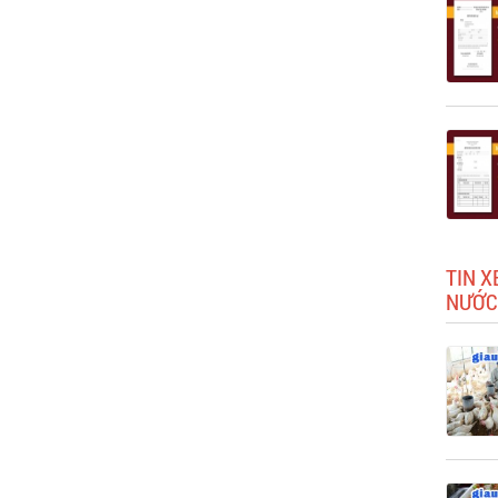
TIN X
NƯỚC