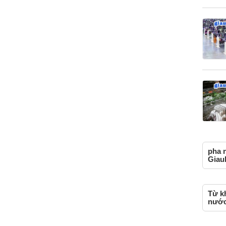
pha 
Giau
Từ kh
nước