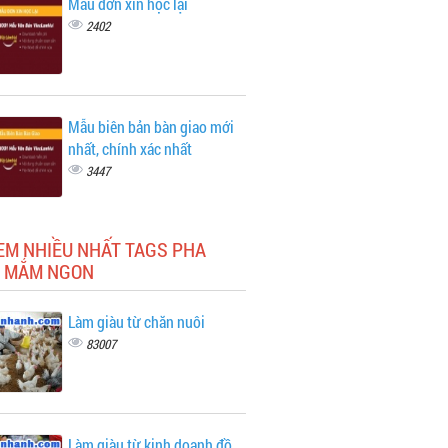
Mẫu đơn xin học lại
2402
Mẫu biên bản bàn giao mới
nhất, chính xác nhất
3447
EM NHIỀU NHẤT TAGS PHA
 MẮM NGON
Làm giàu từ chăn nuôi
83007
Làm giàu từ kinh doanh đồ