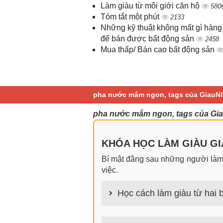
Làm giàu từ môi giới căn hộ
580
Tóm tắt một phút
2133
Những kỹ thuật không mất gì hàng
để bán được bất động sản
2458
Mua thấp/ Bán cao bất động sản
pha nước mắm ngon, tags của GiauNh
pha nước mắm ngon, tags của Gia
KHÓA HỌC LÀM GIÀU GIA
Bí mật đằng sau những người làm g
việc.
Học cách làm giàu từ hai b
100+ cách làm giàu từ hai bàn tay