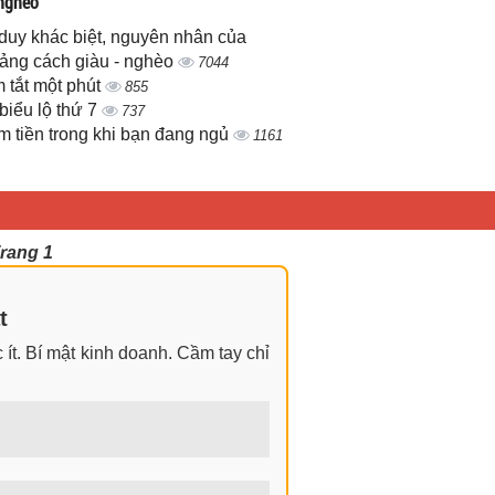
 nghèo
duy khác biệt, nguyên nhân của
ảng cách giàu - nghèo
7044
 tắt một phút
855
biểu lộ thứ 7
737
m tiền trong khi bạn đang ngủ
1161
rang 1
t
ít. Bí mật kinh doanh. Cầm tay chỉ
ngay cả khi không có gì trong tay.