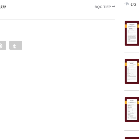
473
339
ĐỌC TIẾP
e
Pin
Tumblr
0