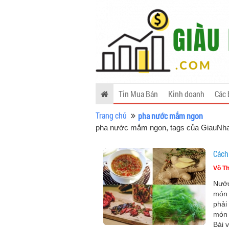
Tin Mua Bán
Kinh doanh
Các 
Trang chủ
pha nước mắm ngon
pha nước mắm ngon, tags của GiauNh
Cách
Võ Th
Nước
món 
phải
món 
Bài 