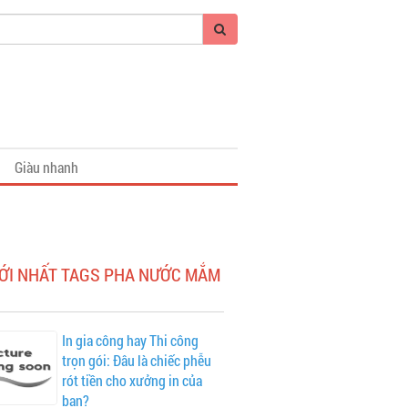
Giàu nhanh
MỚI NHẤT TAGS PHA NƯỚC MẮM
In gia công hay Thi công
trọn gói: Đâu là chiếc phễu
rót tiền cho xưởng in của
bạn?