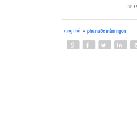
11
Trang chủ
pha nước mắm ngon
Share
Share
Tweet
Shar