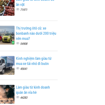
ăn vặt
71971
Thị trường ôtô cũ: xe
bonbanh nào dưới 200 triệu
nên mua?
54908
Kinh nghiệm làm giàu từ
mua xe tải nhỏ đi buôn
45641
Làm giàu từ kinh doanh
quán ăn vỉa hè
44283