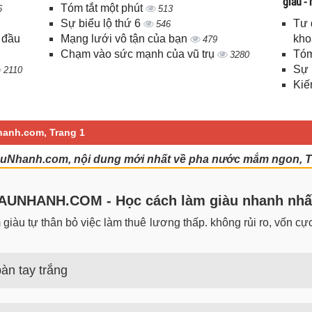
giàu -
Tóm tắt một phút
6
513
Sự biểu lộ thứ 6
Tư 
546
 đầu
Mạng lưới vô tận của bạn
kho
479
Chạm vào sức mạnh của vũ trụ
Tóm
3280
Sự 
2110
Kiế
anh.com, Trang 1
uNhanh.com, nội dung mới nhất về pha nước mắm ngon, T
UNHANH.COM - Học cách làm giàu nhanh nhấ
iàu tự thân bỏ việc làm thuê lương thấp. không rủi ro, vốn cực 
àn tay trắng
 trắng đơn giản nhưng hiệu quả bất ngờ. Bạn có thể thành công 