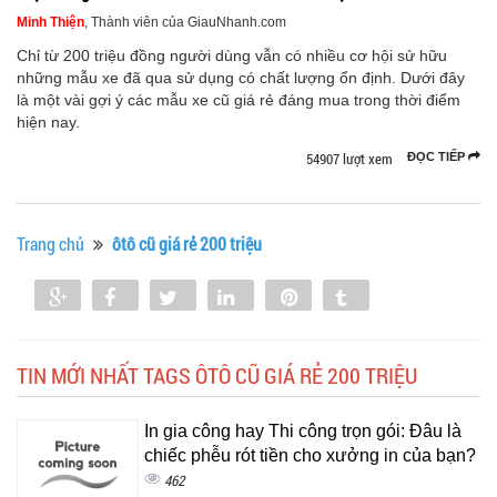
Minh Thiện
, Thành viên của GiauNhanh.com
Chỉ từ 200 triệu đồng người dùng vẫn có nhiều cơ hội sử hữu
những mẫu xe đã qua sử dụng có chất lượng ổn định. Dưới đây
là một vài gợi ý các mẫu xe cũ giá rẻ đáng mua trong thời điểm
hiện nay.
54907 lượt xem
ĐỌC TIẾP
Trang chủ
ôtô cũ giá rẻ 200 triệu
Share
Share
Tweet
Share
Pin
Tumblr
0
TIN MỚI NHẤT TAGS ÔTÔ CŨ GIÁ RẺ 200 TRIỆU
In gia công hay Thi công trọn gói: Đâu là
chiếc phễu rót tiền cho xưởng in của bạn?
462