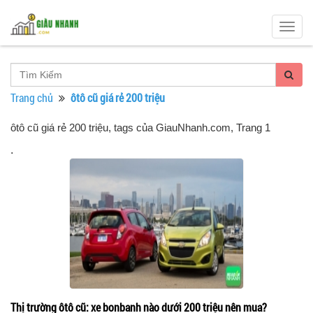
Togg
navig
Trang chủ
ôtô cũ giá rẻ 200 triệu
ôtô cũ giá rẻ 200 triệu, tags của GiauNhanh.com
, Trang 1
.
Thị trường ôtô cũ: xe bonbanh nào dưới 200 triệu nên mua?