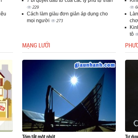
n
7 bí quyết đầu tư của các tỷ phú tự thân
Kin
229
6
iệu
Cách làm giàu đơn giản áp dụng cho
Làm
mọi người
chơ
273
Kin
tô
MẠNG LƯỚI
PHƯ
Tóm tắt một phút
Tư duy