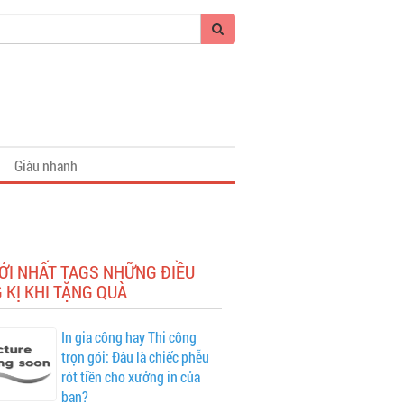
Giàu nhanh
ỚI NHẤT TAGS NHỮNG ĐIỀU
KỊ KHI TẶNG QUÀ
In gia công hay Thi công
trọn gói: Đâu là chiếc phễu
rót tiền cho xưởng in của
bạn?