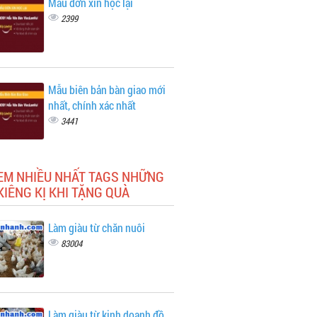
Mẫu đơn xin học lại
2399
Mẫu biên bản bàn giao mới
nhất, chính xác nhất
3441
EM NHIỀU NHẤT TAGS NHỮNG
KIÊNG KỊ KHI TẶNG QUÀ
Làm giàu từ chăn nuôi
83004
Làm giàu từ kinh doanh đồ