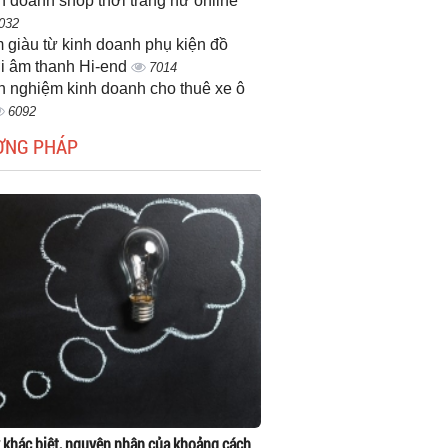
h doanh shop thời trang nữ online
032
 giàu từ kinh doanh phụ kiện đồ
i âm thanh Hi-end
7014
h nghiệm kinh doanh cho thuê xe ô
6092
ƠNG PHÁP
 khác biệt, nguyên nhân của khoảng cách