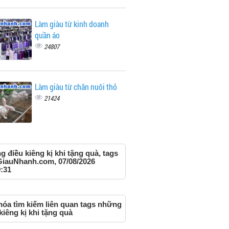
Làm giàu từ kinh doanh
quần áo
24807
Làm giàu từ chăn nuôi thỏ
21424
g điều kiêng kị khi tặng quà, tags
GiauNhanh.com, 07/08/2026
:31
óa tìm kiếm liên quan tags những
kiêng kị khi tặng quà