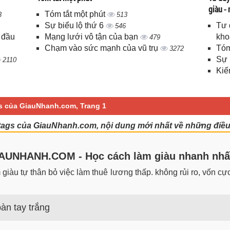
giàu -
Tóm tắt một phút
3
513
Sự biểu lộ thứ 6
Tư 
546
 đầu
Mạng lưới vô tận của bạn
kho
479
Chạm vào sức mạnh của vũ trụ
Tóm
3272
Sự 
2110
Kiế
tags của GiauNhanh.com, Trang 1
̀, tags của GiauNhanh.com, nội dung mới nhất về những điều k
UNHANH.COM - Học cách làm giàu nhanh nhấ
iàu tự thân bỏ việc làm thuê lương thấp. không rủi ro, vốn cực 
àn tay trắng
 trắng đơn giản nhưng hiệu quả bất ngờ. Bạn có thể thành công 