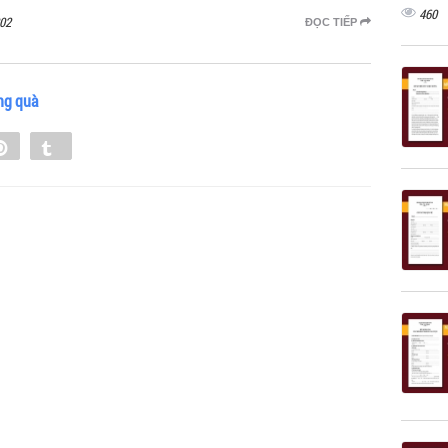
460
02
ĐỌC TIẾP
ng quà
e
Pin
Tumblr
0