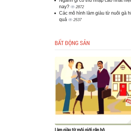
Ngành gì có thu nhập cao nhất hiệ
nay?
2872
Các mô hình làm giàu từ nuôi gà h
quả
2537
BẤT ĐỘNG SẢN
Làm giàu từ môi giới căn hộ