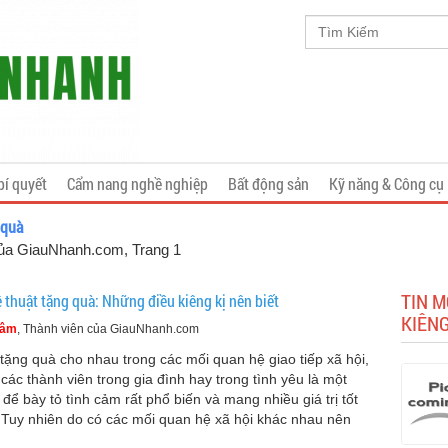
bí quyết
Cẩm nang nghề nghiệp
Bất động sản
Kỹ năng & Công cụ
 quà
gs của GiauNhanh.com
, Trang 1
TIN M
 thuật tặng quà: Những điều kiêng kị nên biết
KIÊNG 
Tâm
, Thành viên của GiauNhanh.com
 tặng quà cho nhau trong các mối quan hệ giao tiếp xã hội,
 các thành viên trong gia đình hay trong tình yêu là một
 để bày tỏ tình cảm rất phổ biến và mang nhiều giá trị tốt
 Tuy nhiên do có các mối quan hệ xã hội khác nhau nên