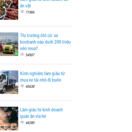
ăn vặt
71966
Thị trường ôtô cũ: xe
bonbanh nào dưới 200 triệu
nên mua?
54907
Kinh nghiệm làm giàu từ
mua xe tải nhỏ đi buôn
45638
Làm giàu từ kinh doanh
quán ăn vỉa hè
44280