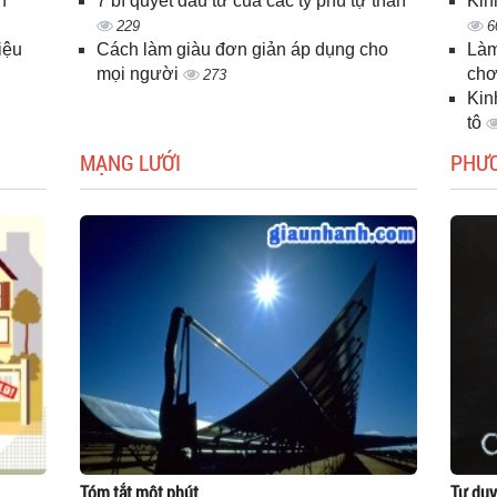
n
7 bí quyết đầu tư của các tỷ phú tự thân
Kin
229
6
iệu
Cách làm giàu đơn giản áp dụng cho
Làm
mọi người
chơ
273
Kin
tô
MẠNG LƯỚI
PHƯ
Tóm tắt một phút
Tư duy