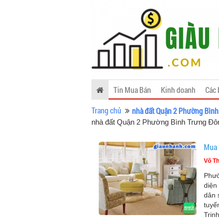
Tin Mua Bán
Kinh doanh
Các 
Trang chủ
nhà đất Quận 2 Phường Bình
nhà đất Quận 2 Phường Bình Trưng Đô
Mua 
Võ Th
Phườ
diện
dân 
tuyế
Trinh