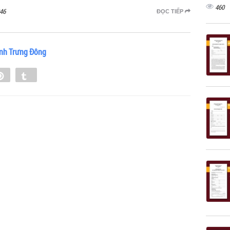
460
46
ĐỌC TIẾP
ình Trưng Đông
e
Pin
Tumblr
0