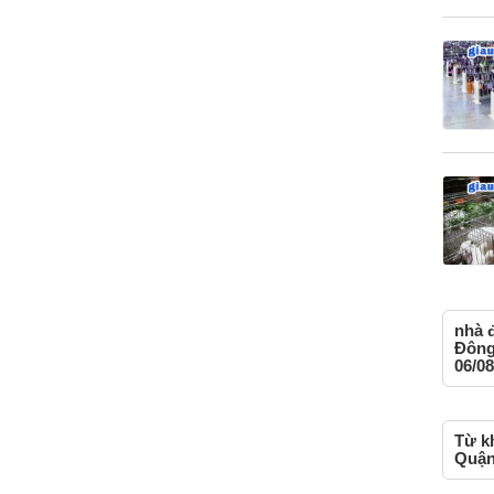
nhà 
Đông
06/08
Từ kh
Quận