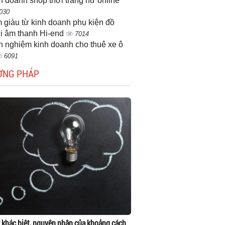
h doanh shop thời trang nữ online
030
 giàu từ kinh doanh phụ kiện đồ
i âm thanh Hi-end
7014
h nghiệm kinh doanh cho thuê xe ô
6091
ƠNG PHÁP
 khác biệt, nguyên nhân của khoảng cách