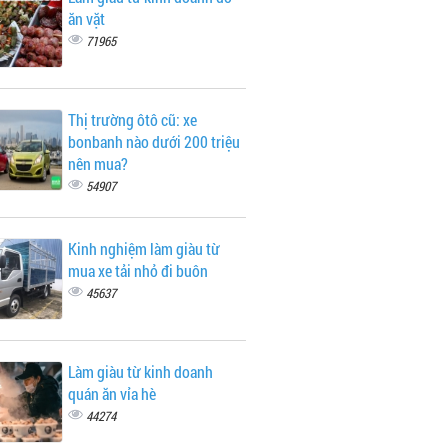
ăn vặt
71965
Thị trường ôtô cũ: xe
bonbanh nào dưới 200 triệu
nên mua?
54907
Kinh nghiệm làm giàu từ
mua xe tải nhỏ đi buôn
45637
Làm giàu từ kinh doanh
quán ăn vỉa hè
44274