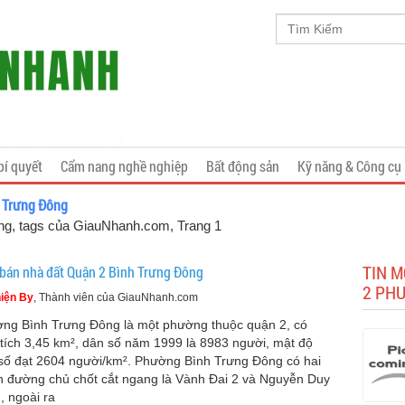
bí quyết
Cẩm nang nghề nghiệp
Bất động sản
Kỹ năng & Công cụ
 Trưng Đông
ng, tags của GiauNhanh.com
, Trang 1
TIN M
bán nhà đất Quận 2 Bình Trưng Đông
2 PH
iện By
, Thành viên của GiauNhanh.com
ng Bình Trưng Đông là một phường thuộc quận 2, có
 tích 3,45 km², dân số năm 1999 là 8983 người, mật độ
số đạt 2604 người/km². Phường Bình Trưng Đông có hai
n đường chủ chốt cắt ngang là Vành Đai 2 và Nguyễn Duy
, ngoài ra