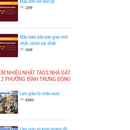
Mẫu đơn xin học lại
2399
Mẫu biên bản bàn giao mới
nhất, chính xác nhất
3438
EM NHIỀU NHẤT TAGS NHÀ ĐẤT
 2 PHƯỜNG BÌNH TRƯNG ĐÔNG
Làm giàu từ chăn nuôi
83003
Làm giàu từ kinh doanh đồ