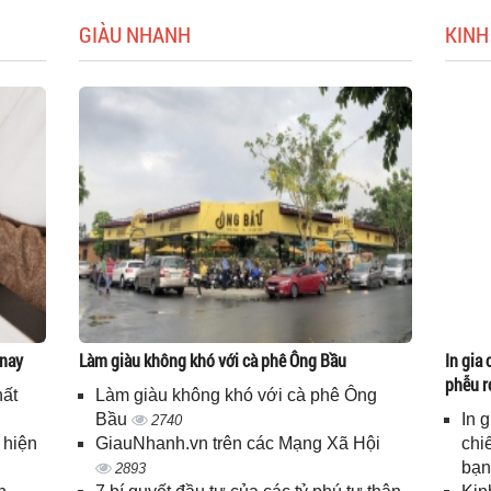
GIÀU NHANH
KINH
 nay
Làm giàu không khó với cà phê Ông Bầu
In gia 
phễu r
hất
Làm giàu không khó với cà phê Ông
Bầu
In 
2740
 hiện
GiauNhanh.vn trên các Mạng Xã Hội
chi
bạ
2893