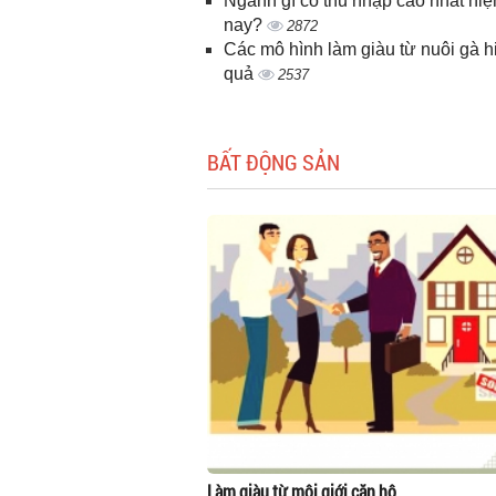
Ngành gì có thu nhập cao nhất hiệ
nay?
2872
Các mô hình làm giàu từ nuôi gà h
quả
2537
BẤT ĐỘNG SẢN
Làm giàu từ môi giới căn hộ