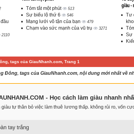
giàu -
Tóm tắt một phút
2
513
Sự biểu lộ thứ 6
Tư 
546
 đầu
Mạng lưới vô tận của bạn
kho
479
Chạm vào sức mạnh của vũ trụ
Tóm
3271
Sự 
2110
Kiế
ông, tags của GiauNhanh.com, Trang 1
g Đông, tags của GiauNhanh.com, nội dung mới nhất về n
UNHANH.COM - Học cách làm giàu nhanh nhấ
iàu tự thân bỏ việc làm thuê lương thấp. không rủi ro, vốn cực 
àn tay trắng