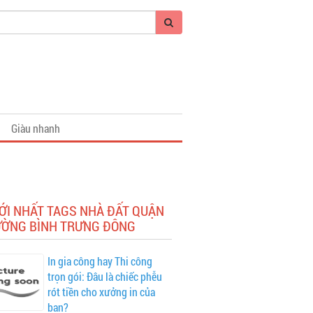
Giàu nhanh
ỚI NHẤT TAGS NHÀ ĐẤT QUẬN
ƯỜNG BÌNH TRƯNG ĐÔNG
In gia công hay Thi công
trọn gói: Đâu là chiếc phễu
rót tiền cho xưởng in của
bạn?