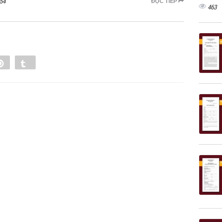
54
ĐỌC TIẾP
463
e
Pin
Tumblr
0