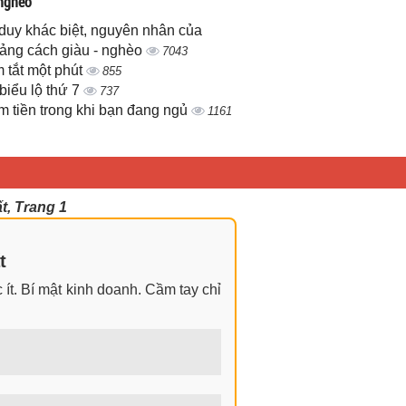
 nghèo
duy khác biệt, nguyên nhân của
ảng cách giàu - nghèo
7043
 tắt một phút
855
biểu lộ thứ 7
737
m tiền trong khi bạn đang ngủ
1161
t, Trang 1
t
ít. Bí mật kinh doanh. Cầm tay chỉ
ngay cả khi không có gì trong tay.