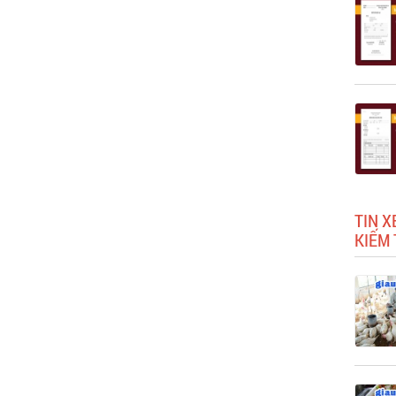
TIN X
KIẾM 