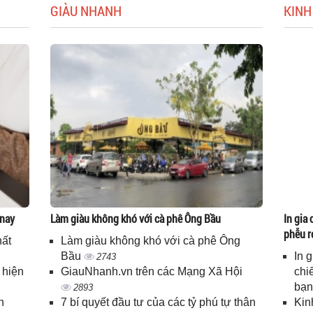
GIÀU NHANH
KINH
 nay
Làm giàu không khó với cà phê Ông Bầu
In gia 
phễu r
hất
Làm giàu không khó với cà phê Ông
Bầu
In 
2743
 hiện
GiauNhanh.vn trên các Mạng Xã Hội
chi
bạ
2893
n
7 bí quyết đầu tư của các tỷ phú tự thân
Kin