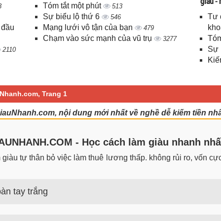
giàu -
Tóm tắt một phút
3
513
Sự biểu lộ thứ 6
Tư 
546
 đầu
Mạng lưới vô tận của bạn
kho
479
Chạm vào sức mạnh của vũ trụ
Tóm
3277
Sự 
2110
Kiế
uNhanh.com, Trang 1
GiauNhanh.com, nội dung mới nhất về nghề dễ kiếm tiền nhấ
UNHANH.COM - Học cách làm giàu nhanh nhấ
iàu tự thân bỏ việc làm thuê lương thấp. không rủi ro, vốn cực 
àn tay trắng
 trắng đơn giản nhưng hiệu quả bất ngờ. Bạn có thể thành công 