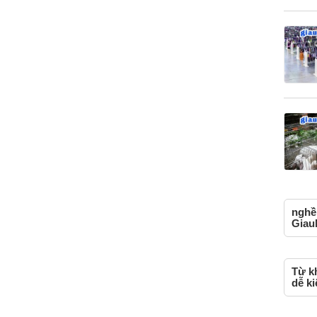
nghề 
Giau
Từ k
dễ ki