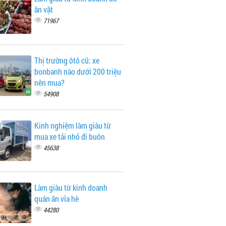
ăn vặt
71967
Thị trường ôtô cũ: xe
bonbanh nào dưới 200 triệu
nên mua?
54908
Kinh nghiệm làm giàu từ
mua xe tải nhỏ đi buôn
45638
Làm giàu từ kinh doanh
quán ăn vỉa hè
44280