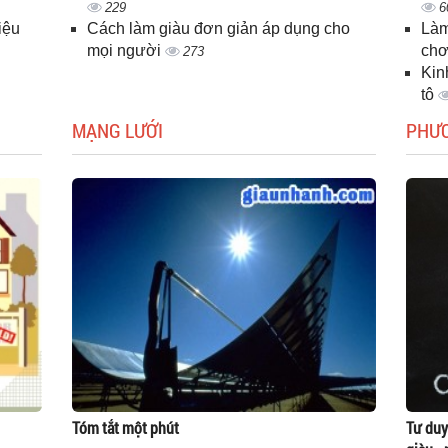
229
6
iệu
Cách làm giàu đơn giản áp dụng cho
Làm
mọi người
chơ
273
Kin
tô
MẠNG LƯỚI
PHƯ
Tóm tắt một phút
Tư duy