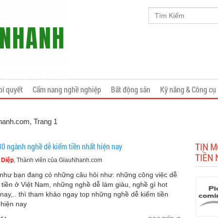
bí quyết
Cẩm nang nghề nghiệp
Bất động sản
Kỹ năng & Công cụ
Nhanh.com
, Trang 1
TIN M
30 ngành nghề dễ kiếm tiền nhất hiện nay
TIỀN 
 Diệp
, Thành viên của GiauNhanh.com
như bạn đang có những câu hỏi như: những công việc dễ
 tiền ở Việt Nam, những nghề dễ làm giàu, nghề gì hot
 nay,.. thì tham khảo ngay top những nghề dễ kiếm tiền
 hiện nay