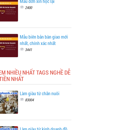
Mẫu đơn xin học lại
2400
Mẫu biên bản bàn giao mới
nhất, chính xác nhất
3441
EM NHIỀU NHẤT TAGS NGHỀ DỄ
TIỀN NHẤT
Làm giàu từ chăn nuôi
83004
Làm giàu từ kinh doanh đồ