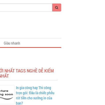
Giàu nhanh
ỚI NHẤT TAGS NGHỀ DỄ KIẾM
NHẤT
In gia công hay Thi công
trọn gói: Đâu là chiếc phễu
rót tiền cho xưởng in của
bạn?