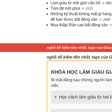
Làm giàu từ môi giới căn hộ
580
Tóm tắt một phút
2133
Những kỹ thuật không mất gì hàng
để bán được bất động sản
2458
Mua thấp/ Bán cao bất động sản
nghề dễ kiếm tiền nhất, tags của Gia
nghề dễ kiếm tiền nhất, tags của 
KHÓA HỌC LÀM GIÀU GIA
Bí mật đằng sau những người làm g
việc.
Học cách làm giàu từ hai b
100+ cách làm giàu từ hai bàn tay