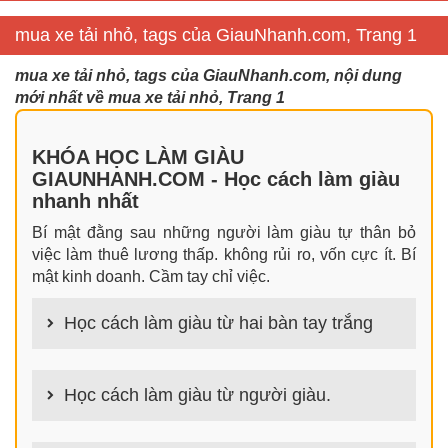
mua xe tải nhỏ, tags của GiauNhanh.com, Trang 1
mua xe tải nhỏ, tags của GiauNhanh.com, nội dung
mới nhất về mua xe tải nhỏ, Trang 1
KHÓA HỌC LÀM GIÀU
GIAUNHANH.COM - Học cách làm giàu
nhanh nhất
Bí mật đằng sau những người làm giàu tự thân bỏ
việc làm thuê lương thấp. không rủi ro, vốn cực ít. Bí
mật kinh doanh. Cầm tay chỉ việc.
Học cách làm giàu từ hai bàn tay trắng
100+ cách làm giàu từ hai bàn tay trắng đơn giản
nhưng hiệu quả bất ngờ. Bạn có thể thành công ngay
Học cách làm giàu từ người giàu.
cả khi không có gì trong tay.
100+ Bài học, bí quyết, tư duy, nguyên tắc, định luật