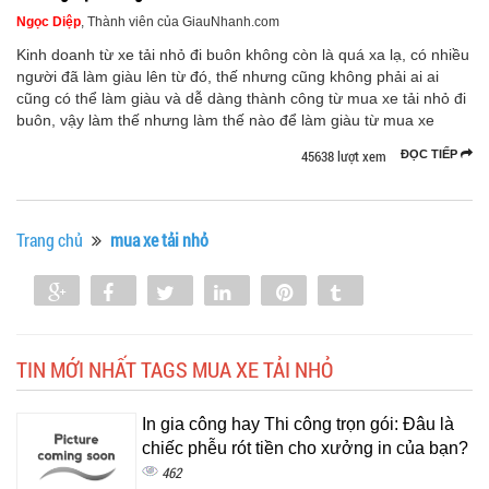
Ngọc Diệp
, Thành viên của GiauNhanh.com
Kinh doanh từ xe tải nhỏ đi buôn không còn là quá xa lạ, có nhiều
người đã làm giàu lên từ đó, thế nhưng cũng không phải ai ai
cũng có thể làm giàu và dễ dàng thành công từ mua xe tải nhỏ đi
buôn, vậy làm thế nhưng làm thế nào để làm giàu từ mua xe
45638 lượt xem
ĐỌC TIẾP
Trang chủ
mua xe tải nhỏ
Share
Share
Tweet
Share
Pin
Tumblr
0
TIN MỚI NHẤT TAGS MUA XE TẢI NHỎ
In gia công hay Thi công trọn gói: Đâu là
chiếc phễu rót tiền cho xưởng in của bạn?
462