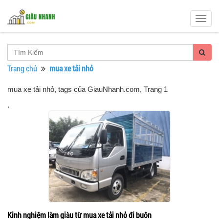
Togg
navig
Trang chủ
mua xe tải nhỏ
mua xe tải nhỏ, tags của GiauNhanh.com
, Trang 1
.
Kinh nghiệm làm giàu từ mua xe tải nhỏ đi buôn