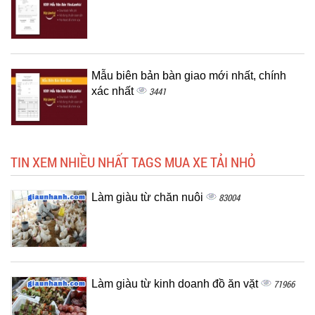
Mẫu biên bản bàn giao mới nhất, chính
xác nhất
3441
TIN XEM NHIỀU NHẤT TAGS MUA XE TẢI NHỎ
Làm giàu từ chăn nuôi
83004
Làm giàu từ kinh doanh đồ ăn vặt
71966