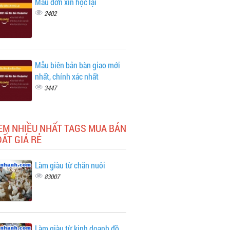
Mẫu đơn xin học lại
2402
Mẫu biên bản bàn giao mới
nhất, chính xác nhất
3447
EM NHIỀU NHẤT TAGS MUA BÁN
ẤT GIÁ RẺ
Làm giàu từ chăn nuôi
83007
Làm giàu từ kinh doanh đồ