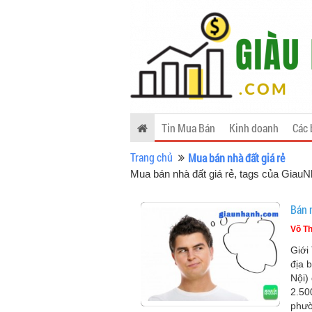
Tin Mua Bán
Kinh doanh
Các 
Trang chủ
Mua bán nhà đất giá rẻ
Mua bán nhà đất giá rẻ, tags của Giau
Bán 
Võ Th
Giới
địa 
Nội)
2.50
phư