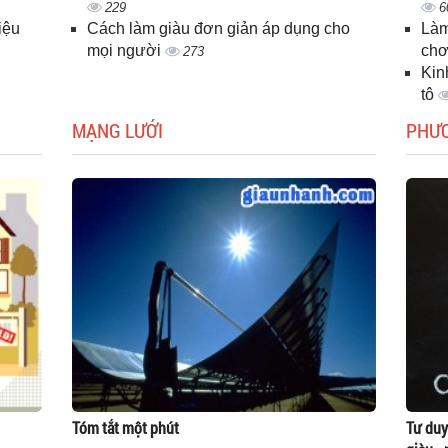
229
6
iệu
Cách làm giàu đơn giản áp dụng cho
Làm
mọi người
chơ
273
Kin
tô
MẠNG LƯỚI
PHƯ
Tóm tắt một phút
Tư duy