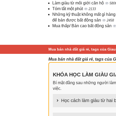
Làm giàu từ môi giới căn hộ
580
Tóm tắt một phút
2133
Những kỹ thuật không mất gì hàng
để bán được bất động sản
2458
Mua thấp/ Bán cao bất động sản
Mua bán nhà đất giá rẻ, tags của Gia
Mua bán nhà đất giá rẻ, tags của 
KHÓA HỌC LÀM GIÀU GIA
Bí mật đằng sau những người làm g
việc.
Học cách làm giàu từ hai b
100+ cách làm giàu từ hai bàn tay