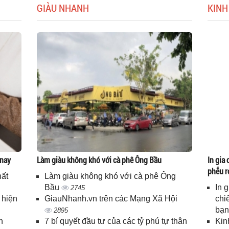
GIÀU NHANH
KINH
 nay
Làm giàu không khó với cà phê Ông Bầu
In gia 
phễu r
hất
Làm giàu không khó với cà phê Ông
Bầu
In 
2745
 hiện
GiauNhanh.vn trên các Mạng Xã Hội
chi
bạ
2895
n
7 bí quyết đầu tư của các tỷ phú tự thân
Kin