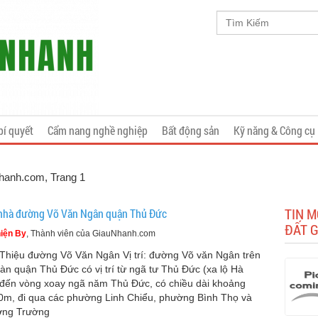
bí quyết
Cẩm nang nghề nghiệp
Bất động sản
Kỹ năng & Công cụ
Nhanh.com
, Trang 1
TIN M
nhà đường Võ Văn Ngân quận Thủ Đức
ĐẤT G
iện By
, Thành viên của GiauNhanh.com
 Thiệu đường Võ Văn Ngân Vị trí: đường Võ văn Ngân trên
bàn quận Thủ Đức có vị trí từ ngã tư Thủ Đức (xa lộ Hà
 đến vòng xoay ngã năm Thủ Đức, có chiều dài khoảng
0m, đi qua các phường Linh Chiểu, phường Bình Thọ và
ờng Trường