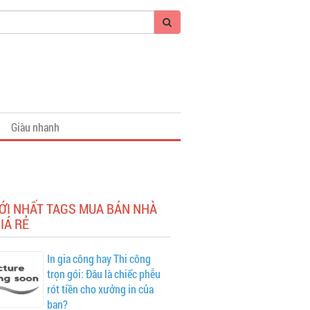
Giàu nhanh
ỚI NHẤT TAGS MUA BÁN NHÀ
IÁ RẺ
In gia công hay Thi công
trọn gói: Đâu là chiếc phễu
rót tiền cho xưởng in của
bạn?