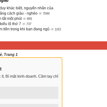
 nghèo
duy khác biệt, nguyên nhân của
ảng cách giàu - nghèo
7044
 tắt một phút
855
biểu lộ thứ 7
737
m tiền trong khi bạn đang ngủ
1161
ẻ, Trang 1
t
ít. Bí mật kinh doanh. Cầm tay chỉ
ngay cả khi không có gì trong tay.