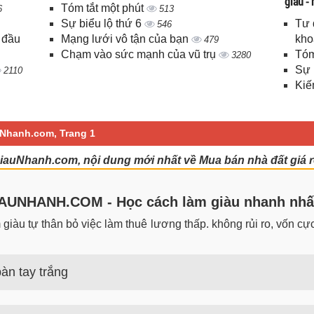
giàu -
Tóm tắt một phút
6
513
Sự biểu lộ thứ 6
Tư 
546
 đầu
Mạng lưới vô tận của bạn
kho
479
Chạm vào sức mạnh của vũ trụ
Tóm
3280
Sự 
2110
Kiế
uNhanh.com, Trang 1
GiauNhanh.com, nội dung mới nhất về Mua bán nhà đất giá r
UNHANH.COM - Học cách làm giàu nhanh nhấ
iàu tự thân bỏ việc làm thuê lương thấp. không rủi ro, vốn cực 
àn tay trắng
 trắng đơn giản nhưng hiệu quả bất ngờ. Bạn có thể thành công 