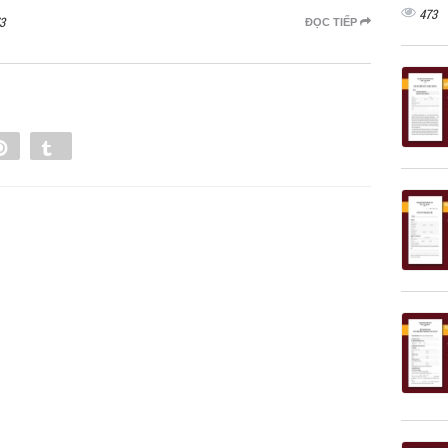
473
3
ĐỌC TIẾP
e
Pin
Tumblr
0