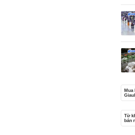
Mua b
Giau
Từ k
bán n