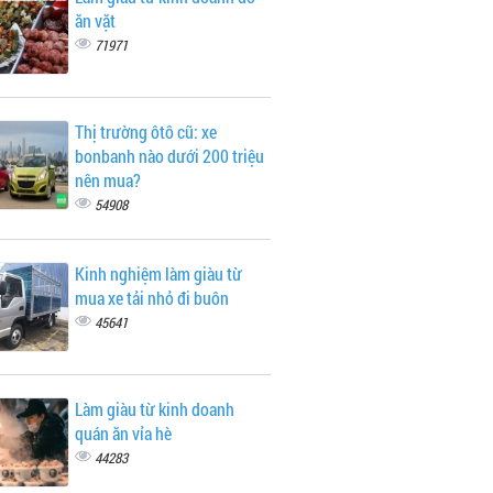
ăn vặt
71971
Thị trường ôtô cũ: xe
bonbanh nào dưới 200 triệu
nên mua?
54908
Kinh nghiệm làm giàu từ
mua xe tải nhỏ đi buôn
45641
Làm giàu từ kinh doanh
quán ăn vỉa hè
44283