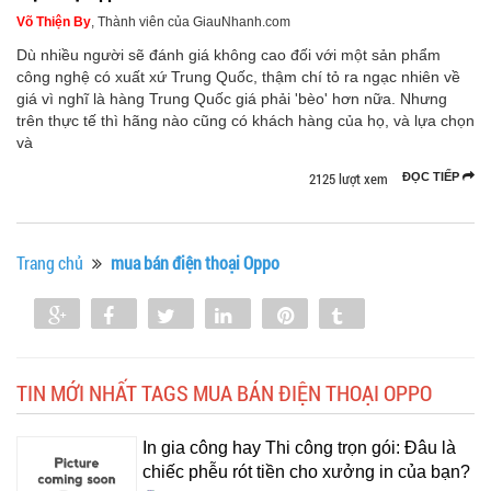
Võ Thiện By
, Thành viên của GiauNhanh.com
Dù nhiều người sẽ đánh giá không cao đối với một sản phẩm
công nghệ có xuất xứ Trung Quốc, thậm chí tỏ ra ngạc nhiên về
giá vì nghĩ là hàng Trung Quốc giá phải 'bèo' hơn nữa. Nhưng
trên thực tế thì hãng nào cũng có khách hàng của họ, và lựa chọn
và
2125 lượt xem
ĐỌC TIẾP
Trang chủ
mua bán điện thoại Oppo
Share
Share
Tweet
Share
Pin
Tumblr
0
TIN MỚI NHẤT TAGS MUA BÁN ĐIỆN THOẠI OPPO
In gia công hay Thi công trọn gói: Đâu là
chiếc phễu rót tiền cho xưởng in của bạn?