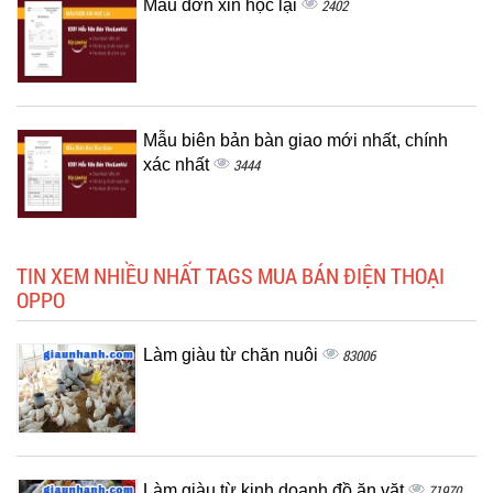
Mẫu đơn xin học lại
2402
Mẫu biên bản bàn giao mới nhất, chính
xác nhất
3444
TIN XEM NHIỀU NHẤT TAGS MUA BÁN ĐIỆN THOẠI
OPPO
Làm giàu từ chăn nuôi
83006
Làm giàu từ kinh doanh đồ ăn vặt
71970