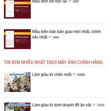
Mẫu đơn xin học lại
2402
Mẫu biên bản bàn giao mới nhất, chính
xác nhất
3444
TIN XEM NHIỀU NHẤT TAGS MÁY ẢNH CHÍNH HÃNG
Làm giàu từ chăn nuôi
83006
Làm giàu từ kinh doanh đồ ăn vặt
71970