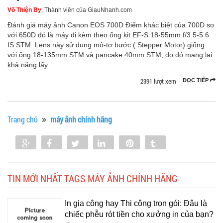
Võ Thiện By
, Thành viên của GiauNhanh.com
Đánh giá máy ảnh Canon EOS 700D Điểm khác biệt của 700D so
với 650D đó là máy đi kèm theo ống kit EF-S 18-55mm f/3.5-5.6
IS STM. Lens này sử dụng mô-tơ bước ( Stepper Motor) giống
với ống 18-135mm STM và pancake 40mm STM, do đó mang lại
khả năng lấy
2391 lượt xem
ĐỌC TIẾP
Trang chủ
máy ảnh chính hãng
Share
Share
Tweet
Share
Pin
Tumblr
0
TIN MỚI NHẤT TAGS MÁY ẢNH CHÍNH HÃNG
In gia công hay Thi công trọn gói: Đâu là
chiếc phễu rót tiền cho xưởng in của bạn?