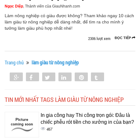
Ngọc Diệp
, Thành viên của GiauNhanh.com
Làm nông nghiệp có giàu được không? Tham khảo ngay 10 cách
làm giàu từ nông nghiệp dễ dàng nhất, để tìm ra cho mình ý
tưởng làm giàu phù hợp nhất nhé!
2306 lượt xem
ĐỌC TIẾP
Trang chủ
làm giàu từ nông nghiệp
Share
Share
Tweet
Share
Pin
Tumblr
0
TIN MỚI NHẤT TAGS LÀM GIÀU TỪ NÔNG NGHIỆP
In gia công hay Thi công trọn gói: Đâu là
chiếc phễu rót tiền cho xưởng in của bạn?
467