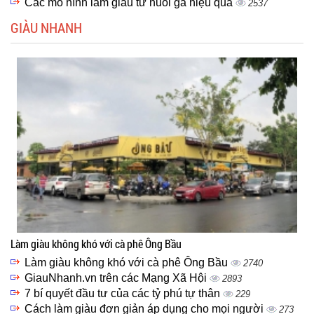
Các mô hình làm giàu từ nuôi gà hiệu quả
2537
GIÀU NHANH
Làm giàu không khó với cà phê Ông Bầu
Làm giàu không khó với cà phê Ông Bầu
2740
GiauNhanh.vn trên các Mạng Xã Hội
2893
7 bí quyết đầu tư của các tỷ phú tự thân
229
Cách làm giàu đơn giản áp dụng cho mọi người
273