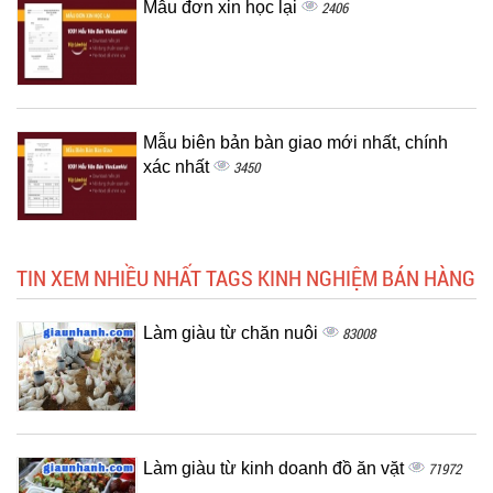
Mẫu đơn xin học lại
2406
Mẫu biên bản bàn giao mới nhất, chính
xác nhất
3450
TIN XEM NHIỀU NHẤT TAGS KINH NGHIỆM BÁN HÀNG
Làm giàu từ chăn nuôi
83008
Làm giàu từ kinh doanh đồ ăn vặt
71972