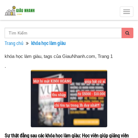
Togg
navig
Trang chủ
khóa học làm giàu
khóa học làm giàu, tags của GiauNhanh.com
, Trang 1
.
Sự thật đằng sau các khóa học làm giàu: Học viên giúp giảng viên