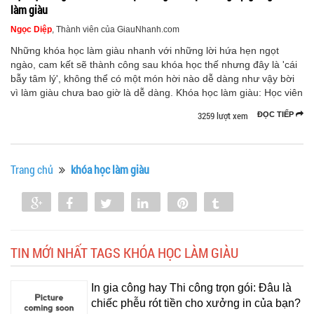
làm giàu
Ngọc Diệp
, Thành viên của GiauNhanh.com
Những khóa học làm giàu nhanh với những lời hứa hẹn ngọt
ngào, cam kết sẽ thành công sau khóa học thế nhưng đây là 'cái
bẫy tâm lý', không thể có một món hời nào dễ dàng như vậy bời
vì làm giàu chưa bao giờ là dễ dàng. Khóa học làm giàu: Học viên
3259 lượt xem
ĐỌC TIẾP
Trang chủ
khóa học làm giàu
Share
Share
Tweet
Share
Pin
Tumblr
0
TIN MỚI NHẤT TAGS KHÓA HỌC LÀM GIÀU
In gia công hay Thi công trọn gói: Đâu là
chiếc phễu rót tiền cho xưởng in của bạn?