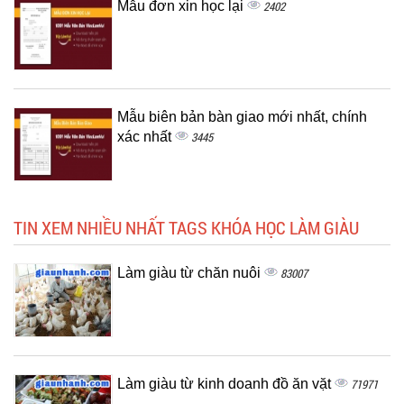
Mẫu đơn xin học lại
2402
Mẫu biên bản bàn giao mới nhất, chính
xác nhất
3445
TIN XEM NHIỀU NHẤT TAGS KHÓA HỌC LÀM GIÀU
Làm giàu từ chăn nuôi
83007
Làm giàu từ kinh doanh đồ ăn vặt
71971