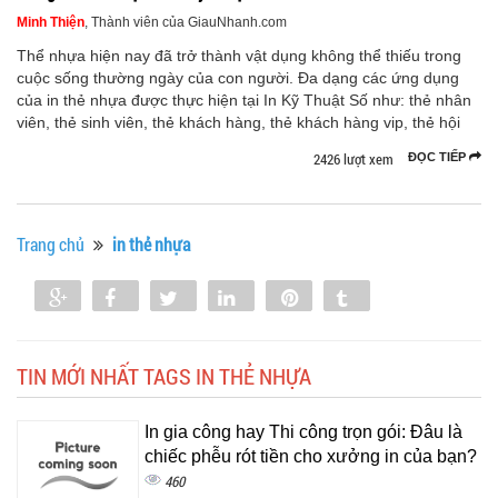
Minh Thiện
, Thành viên của GiauNhanh.com
Thể nhựa hiện nay đã trở thành vật dụng không thể thiếu trong
cuộc sống thường ngày của con người. Đa dạng các ứng dụng
của in thẻ nhựa được thực hiện tại In Kỹ Thuật Số như: thẻ nhân
viên, thẻ sinh viên, thẻ khách hàng, thẻ khách hàng vip, thẻ hội
2426 lượt xem
ĐỌC TIẾP
Trang chủ
in thẻ nhựa
Share
Share
Tweet
Share
Pin
Tumblr
0
TIN MỚI NHẤT TAGS IN THẺ NHỰA
In gia công hay Thi công trọn gói: Đâu là
chiếc phễu rót tiền cho xưởng in của bạn?
460