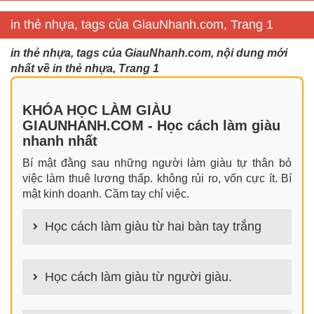
in thẻ nhựa, tags của GiauNhanh.com, Trang 1
in thẻ nhựa, tags của GiauNhanh.com, nội dung mới
nhất về in thẻ nhựa, Trang 1
KHÓA HỌC LÀM GIÀU
GIAUNHANH.COM - Học cách làm giàu
nhanh nhất
Bí mật đằng sau những người làm giàu tự thân bỏ
việc làm thuê lương thấp. không rủi ro, vốn cực ít. Bí
mật kinh doanh. Cầm tay chỉ việc.
Học cách làm giàu từ hai bàn tay trắng
100+ cách làm giàu từ hai bàn tay trắng đơn giản
nhưng hiệu quả bất ngờ. Bạn có thể thành công ngay
Học cách làm giàu từ người giàu.
cả khi không có gì trong tay.
100+ Bài học, bí quyết, tư duy, nguyên tắc, định luật