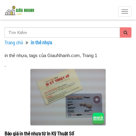
Togg
navig
Trang chủ
in thẻ nhựa
in thẻ nhựa, tags của GiauNhanh.com
, Trang 1
.
Báo giá in thẻ nhựa từ In Kỹ Thuật Số