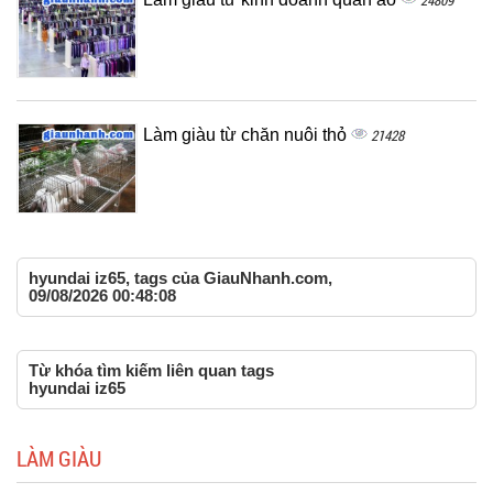
24809
Làm giàu từ chăn nuôi thỏ
21428
hyundai iz65, tags của GiauNhanh.com,
09/08/2026 00:48:08
Từ khóa tìm kiếm liên quan tags
hyundai iz65
LÀM GIÀU