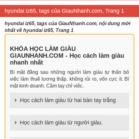
hyundai iz65, tags của GiauNhanh.com, Trang 1
hyundai iz65, tags của GiauNhanh.com, nội dung mới
nhất về hyundai iz65, Trang 1
KHÓA HỌC LÀM GIÀU
GIAUNHANH.COM - Học cách làm giàu
nhanh nhất
Bí mật đằng sau những người làm giàu tự thân bỏ
việc làm thuê lương thấp. không rủi ro, vốn cực ít. Bí
mật kinh doanh. Cầm tay chỉ việc.
Học cách làm giàu từ hai bàn tay trắng
100+ cách làm giàu từ hai bàn tay trắng đơn giản
nhưng hiệu quả bất ngờ. Bạn có thể thành công ngay
Học cách làm giàu từ người giàu.
cả khi không có gì trong tay.
100+ Bài học, bí quyết, tư duy, nguyên tắc, định luật