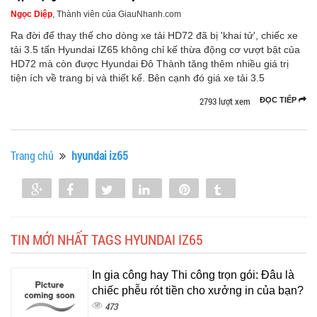
Ngọc Diệp
, Thành viên của GiauNhanh.com
Ra đời để thay thế cho dòng xe tải HD72 đã bị 'khai tử', chiếc xe
tải 3.5 tấn Hyundai IZ65 không chỉ kế thừa động cơ vượt bật của
HD72 mà còn được Hyundai Đô Thành tăng thêm nhiều giá trị
tiện ích về trang bị và thiết kế. Bên cạnh đó giá xe tải 3.5
2793 lượt xem
ĐỌC TIẾP
Trang chủ
hyundai iz65
Share
Share
Tweet
Share
Pin
Tumblr
0
TIN MỚI NHẤT TAGS HYUNDAI IZ65
In gia công hay Thi công trọn gói: Đâu là
chiếc phễu rót tiền cho xưởng in của bạn?
473