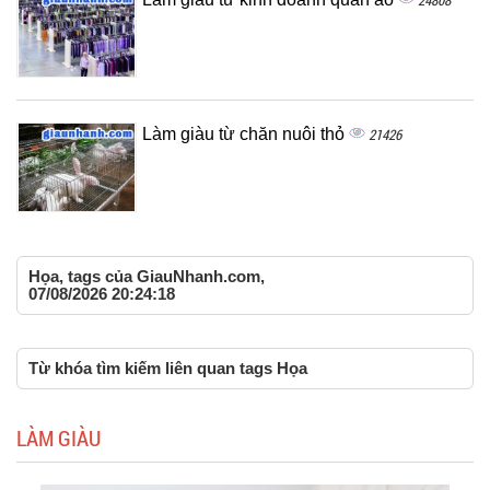
24808
Làm giàu từ chăn nuôi thỏ
21426
Họa, tags của GiauNhanh.com,
07/08/2026 20:24:18
Từ khóa tìm kiếm liên quan tags Họa
LÀM GIÀU