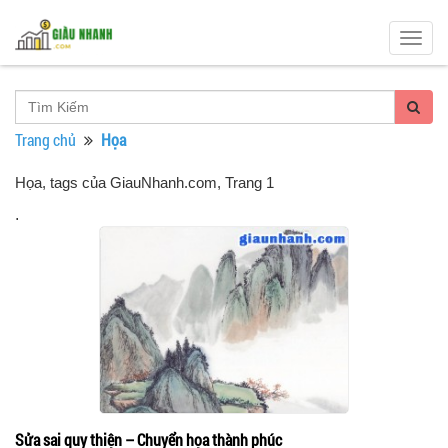
Togg
navig
Trang chủ
Họa
Họa, tags của GiauNhanh.com
, Trang 1
.
Sửa sai quy thiện – Chuyển họa thành phúc