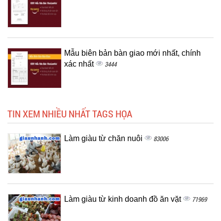
Mẫu biên bản bàn giao mới nhất, chính
xác nhất
3444
TIN XEM NHIỀU NHẤT TAGS HỌA
Làm giàu từ chăn nuôi
83006
Làm giàu từ kinh doanh đồ ăn vặt
71969