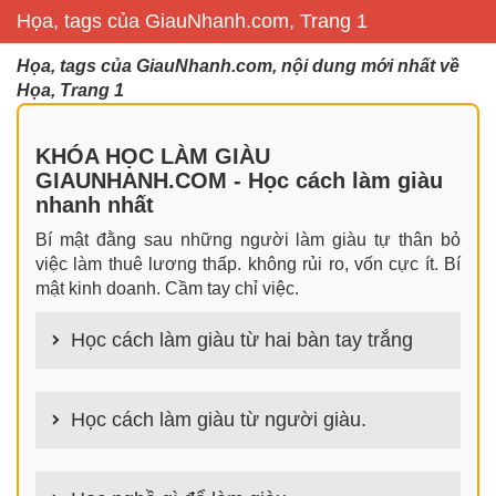
Họa, tags của GiauNhanh.com, Trang 1
Họa, tags của GiauNhanh.com, nội dung mới nhất về
Họa, Trang 1
KHÓA HỌC LÀM GIÀU
GIAUNHANH.COM - Học cách làm giàu
nhanh nhất
Bí mật đằng sau những người làm giàu tự thân bỏ
việc làm thuê lương thấp. không rủi ro, vốn cực ít. Bí
mật kinh doanh. Cầm tay chỉ việc.
Học cách làm giàu từ hai bàn tay trắng
100+ cách làm giàu từ hai bàn tay trắng đơn giản
nhưng hiệu quả bất ngờ. Bạn có thể thành công ngay
Học cách làm giàu từ người giàu.
cả khi không có gì trong tay.
100+ Bài học, bí quyết, tư duy, nguyên tắc, định luật
làm giàu từ người giàu. Bạn sẽ có được góc nhìn đa