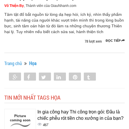
Võ Thiện By
, Thành viên của GiauNhanh.com
Tâm tật đố bắt nguồn từ lòng dạ hẹp hòi, ích kỷ, nhìn thấy phẩm
hạnh, tài năng của người khác vượt trên mình thì trong lòng buồn
bực, sinh tâm oán hận từ đó làm ra những chuyện thương Thiên
hại lý. Tuy nhiên nếu biết cách sửa sai, hành thiện tích
78 lượt xem
ĐỌC TIẾP
Trang chủ
Họa
Share
Share
Tweet
Share
Pin
Tumblr
0
TIN MỚI NHẤT TAGS HỌA
In gia công hay Thi công trọn gói: Đâu là
chiếc phễu rót tiền cho xưởng in của bạn?
467