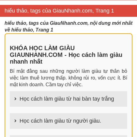
hiếu thảo, tags của GiauNhanh.com, Trang 1
hiếu thảo, tags của GiauNhanh.com, nội dung mới nhất
về hiếu thảo, Trang 1
KHÓA HỌC LÀM GIÀU
GIAUNHANH.COM - Học cách làm giàu
nhanh nhất
Bí mật đằng sau những người làm giàu tự thân bỏ
việc làm thuê lương thấp. không rủi ro, vốn cực ít. Bí
mật kinh doanh. Cầm tay chỉ việc.
Học cách làm giàu từ hai bàn tay trắng
100+ cách làm giàu từ hai bàn tay trắng đơn giản
nhưng hiệu quả bất ngờ. Bạn có thể thành công ngay
Học cách làm giàu từ người giàu.
cả khi không có gì trong tay.
100+ Bài học, bí quyết, tư duy, nguyên tắc, định luật