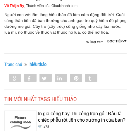
Võ Thiện By
, Thành viên của GiauNhanh.com
Người con với tấm lòng hiếu thảo đã làm cảm động đất trời. Cuối
cùng thần tiên đã ban thưởng cho anh gạo tre quý hiếm để phụng
dưỡng mẹ già. Cây tre (cây trúc) cũng giống như cây lúa nước,
lúa mì, nó thuộc về thực vật thuộc họ lúa, có thể nở hoa,
97 lượt xem
ĐỌC TIẾP
Trang chủ
hiếu thảo
Share
Share
Tweet
Share
Pin
Tumblr
0
TIN MỚI NHẤT TAGS HIẾU THẢO
In gia công hay Thi công trọn gói: Đâu là
chiếc phễu rót tiền cho xưởng in của bạn?
474