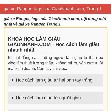
giá xe Ranger, tags của GiauNhanh.com, Trang 1
giá xe Ranger, tags của GiauNhanh.com, nội dung mới
nhất về giá xe Ranger, Trang 1
KHÓA HỌC LÀM GIÀU
GIAUNHANH.COM - Học cách làm giàu
nhanh nhất
Bí mật đằng sau những người làm giàu tự thân bỏ
việc làm thuê lương thấp. không rủi ro, vốn cực ít. Bí
mật kinh doanh. Cầm tay chỉ việc.
Học cách làm giàu từ hai bàn tay trắng
100+ cách làm giàu từ hai bàn tay trắng đơn giản
nhưng hiệu quả bất ngờ. Bạn có thể thành công ngay
Học cách làm giàu từ người giàu.
cả khi không có gì trong tay.
100+ Bài học, bí quyết, tư duy, nguyên tắc, định luật