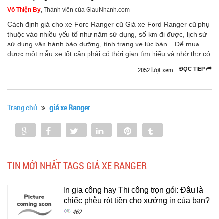
Võ Thiện By
, Thành viên của GiauNhanh.com
Cách định giá cho xe Ford Ranger cũ Giá xe Ford Ranger cũ phụ
thuộc vào nhiều yếu tố như năm sử dụng, số km đi được, lịch sử
sử dụng vận hành bảo dưỡng, tình trang xe lúc bán... Để mua
được một mẫu xe tốt cần phải có thời gian tìm hiểu và nhờ thợ có
2052 lượt xem
ĐỌC TIẾP
Trang chủ
giá xe Ranger
Share
Share
Tweet
Share
Pin
Tumblr
0
TIN MỚI NHẤT TAGS GIÁ XE RANGER
In gia công hay Thi công trọn gói: Đâu là
chiếc phễu rót tiền cho xưởng in của bạn?
462