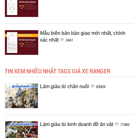
Mẫu biên bản bàn giao mới nhất, chính
xác nhất
3441
TIN XEM NHIỀU NHẤT TAGS GIÁ XE RANGER
Làm giàu từ chăn nuôi
83004
Làm giàu từ kinh doanh đồ ăn vặt
71966