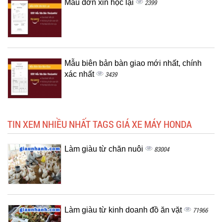
Mẫu đơn xin học lại
2399
Mẫu biên bản bàn giao mới nhất, chính
xác nhất
3439
TIN XEM NHIỀU NHẤT TAGS GIÁ XE MÁY HONDA
Làm giàu từ chăn nuôi
83004
Làm giàu từ kinh doanh đồ ăn vặt
71966