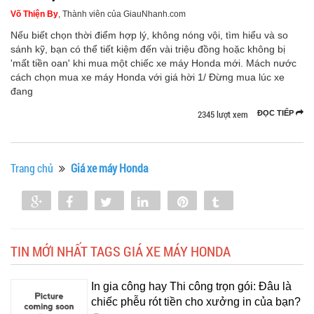
Võ Thiện By
, Thành viên của GiauNhanh.com
Nếu biết chọn thời điểm hợp lý, không nóng vội, tìm hiểu và so
sánh kỹ, bạn có thể tiết kiệm đến vài triệu đồng hoặc không bị
'mất tiền oan' khi mua một chiếc xe máy Honda mới. Mách nước
cách chọn mua xe máy Honda với giá hời 1/ Đừng mua lúc xe
đang
2345 lượt xem
ĐỌC TIẾP
Trang chủ
Giá xe máy Honda
Share
Share
Tweet
Share
Pin
Tumblr
0
TIN MỚI NHẤT TAGS GIÁ XE MÁY HONDA
In gia công hay Thi công trọn gói: Đâu là
chiếc phễu rót tiền cho xưởng in của bạn?