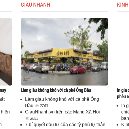
GIÀU NHANH
KINH
 nay
Làm giàu không khó với cà phê Ông Bầu
In gia 
phễu r
hất
Làm giàu không khó với cà phê Ông
Bầu
In 
2740
 hiện
GiauNhanh.vn trên các Mạng Xã Hội
chi
bạ
2893
n
7 bí quyết đầu tư của các tỷ phú tự thân
Kin