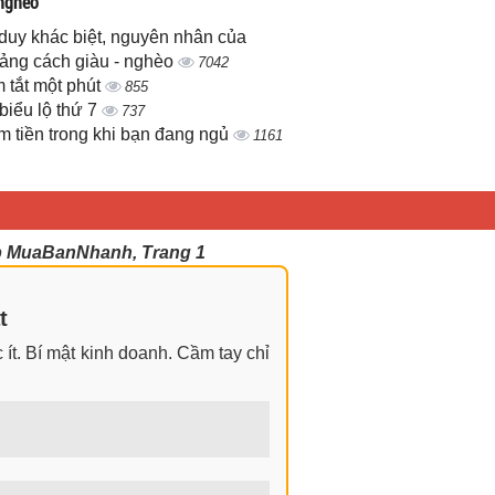
 nghèo
duy khác biệt, nguyên nhân của
ảng cách giàu - nghèo
7042
 tắt một phút
855
biểu lộ thứ 7
737
m tiền trong khi bạn đang ngủ
1161
p MuaBanNhanh, Trang 1
t
ít. Bí mật kinh doanh. Cầm tay chỉ
ngay cả khi không có gì trong tay.