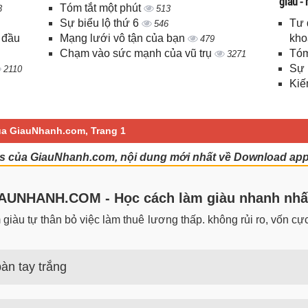
giàu -
Tóm tắt một phút
3
513
Sự biểu lộ thứ 6
Tư 
546
 đầu
Mạng lưới vô tận của bạn
kho
479
Chạm vào sức mạnh của vũ trụ
Tóm
3271
Sự 
2110
Kiế
a GiauNhanh.com, Trang 1
 của GiauNhanh.com, nội dung mới nhất về Download ap
UNHANH.COM - Học cách làm giàu nhanh nhấ
iàu tự thân bỏ việc làm thuê lương thấp. không rủi ro, vốn cực 
àn tay trắng
 trắng đơn giản nhưng hiệu quả bất ngờ. Bạn có thể thành công 