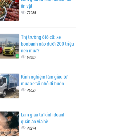
ăn vặt
71965
Thị trường ôtô cũ: xe
bonbanh nào dưới 200 triệu
nên mua?
54907
Kinh nghiệm làm giàu từ
mua xe tải nhỏ đi buôn
45637
Làm giàu từ kinh doanh
quán ăn vỉa hè
44274