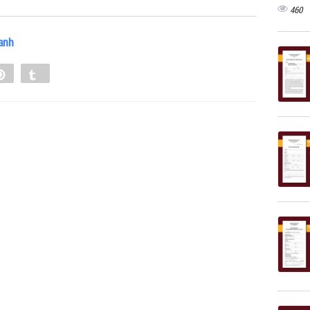
460
anh
e
Pin
Tumblr
0