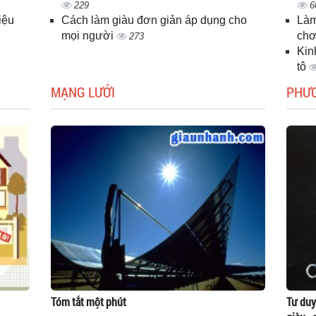
229
6
iệu
Cách làm giàu đơn giản áp dụng cho
Làm
mọi người
chơ
273
Kin
tô
MẠNG LƯỚI
PHƯ
Tóm tắt một phút
Tư duy