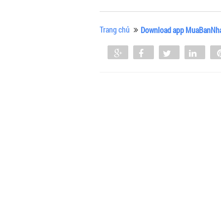
Trang chủ
Download app MuaBanNh
Share
Share
Tweet
Shar