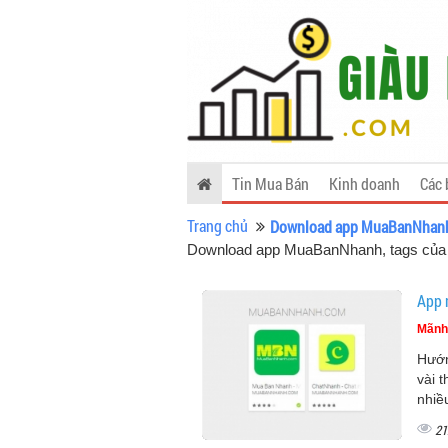
Tin Mua Bán
Kinh doanh
Các 
Trang chủ
Download app MuaBanNhan
Download app MuaBanNhanh, tags củ
App 
Mãnh
Hướn
vài 
nhiề
21