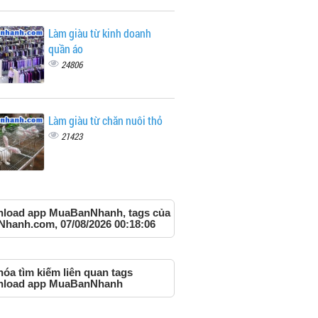
Làm giàu từ kinh doanh
quần áo
24806
Làm giàu từ chăn nuôi thỏ
21423
load app MuaBanNhanh, tags của
Nhanh.com, 07/08/2026 00:18:06
óa tìm kiếm liên quan tags
load app MuaBanNhanh