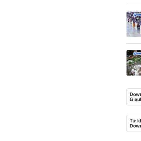
Down
Giau
Từ kh
Down