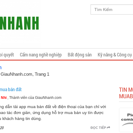
bí quyết
Cẩm nang nghề nghiệp
Bất động sản
Kỹ năng & Công cụ
h
a GiauNhanh.com
, Trang 1
TIN 
mua bán đất
MUAB
 Nhi
, Thành viên của GiauNhanh.com
g dẫn tải app mua bán đất về điện thoại của bạn chỉ với
thao tác đơn giản, ứng dụng hỗ trợ mua bán uy tín được
u khách hàng tin dùng.
20
ĐỌC TIẾP