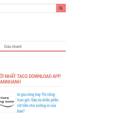
Giàu nhanh
MỚI NHẤT TAGS DOWNLOAD APP
ANNHANH
In gia công hay Thi công
trọn gói: Đâu là chiếc phễu
rót tiền cho xưởng in của
bạn?