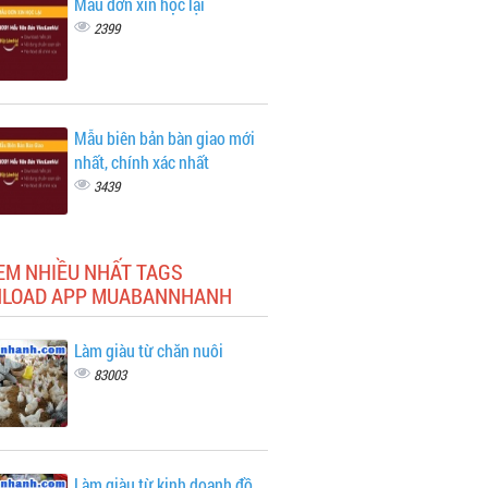
Mẫu đơn xin học lại
2399
Mẫu biên bản bàn giao mới
nhất, chính xác nhất
3439
EM NHIỀU NHẤT TAGS
LOAD APP MUABANNHANH
Làm giàu từ chăn nuôi
83003
Làm giàu từ kinh doanh đồ